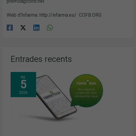
premsa@cofb.net
Web d’Infarma: http://infarma.es/ COFB.ORG
Entrades recents
ag.
5
2026