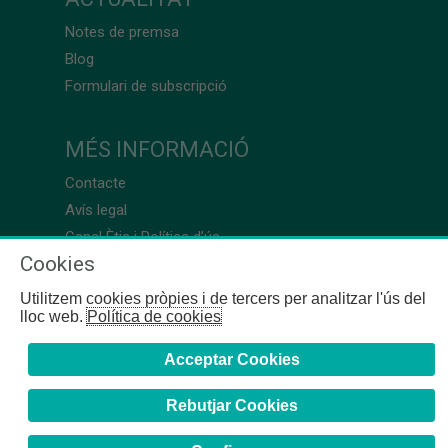
Notes de premsa
Blog
Formulari de subscripció
MÉS INFORMACIÓ
Contacte
Avís legal
Canal Ètic i Política d’ús
Cookies
Utilitzem cookies pròpies i de tercers per analitzar l'ús del
lloc web.
Política de cookies
Acceptar Cookies
Rebutjar Cookies