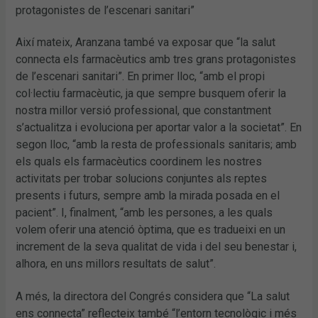
protagonistes de l’escenari sanitari”
Així mateix, Aranzana també va exposar que “la salut
connecta els farmacèutics amb tres grans protagonistes
de l’escenari sanitari”. En primer lloc, “amb el propi
col·lectiu farmacèutic, ja que sempre busquem oferir la
nostra millor versió professional, que constantment
s’actualitza i evoluciona per aportar valor a la societat”. En
segon lloc, “amb la resta de professionals sanitaris; amb
els quals els farmacèutics coordinem les nostres
activitats per trobar solucions conjuntes als reptes
presents i futurs, sempre amb la mirada posada en el
pacient”. I, finalment, “amb les persones, a les quals
volem oferir una atenció òptima, que es tradueixi en un
increment de la seva qualitat de vida i del seu benestar i,
alhora, en uns millors resultats de salut”.
A més, la directora del Congrés considera que “La salut
ens connecta” reflecteix també “l’entorn tecnològic i més