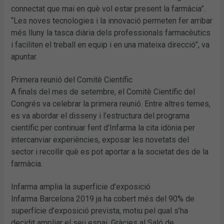
connectat que mai en què vol estar present la farmàcia”.
“Les noves tecnologies i la innovació permeten fer arribar
més lluny la tasca diària dels professionals farmacèutics
i faciliten el treball en equip i en una mateixa direcció”, va
apuntar.
Primera reunió del Comitè Científic
A finals del mes de setembre, el Comitè Científic del
Congrés va celebrar la primera reunió. Entre altres temes,
es va abordar el disseny i l’estructura del programa
científic per continuar fent d’Infarma la cita idònia per
intercanviar experiències, exposar les novetats del
sector i recollir què es pot aportar a la societat des de la
farmàcia.
Infarma amplia la superfície d’exposició
Infarma Barcelona 2019 ja ha cobert més del 90% de
superfície d’exposició prevista, motiu pel qual s’ha
decidit ampliar el seu espai. Gràcies al Saló de