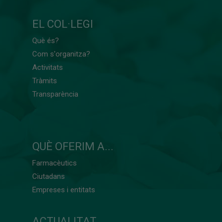
EL COL·LEGI
Què és?
Com s'organitza?
Activitats
Tràmits
Transparència
QUÈ OFERIM A...
Farmacèutics
Ciutadans
Empreses i entitats
ACTUALITAT