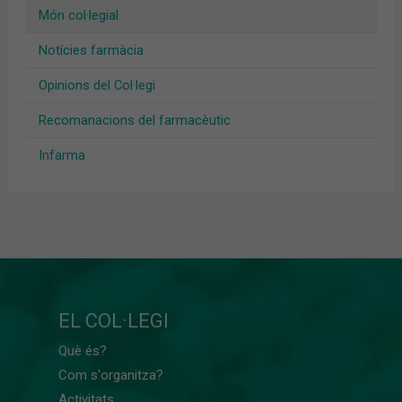
Món col·legial
Notícies farmàcia
Opinions del Col·legi
Recomanacions del farmacèutic
Infarma
EL COL·LEGI
Què és?
Com s'organitza?
Activitats