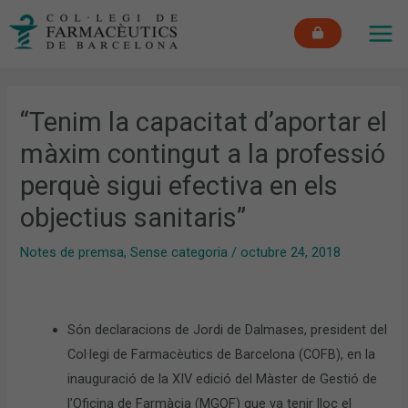
Vés
MAI
al
ME
contingut
“Tenim la capacitat d’aportar el
màxim contingut a la professió
perquè sigui efectiva en els
objectius sanitaris”
Notes de premsa
,
Sense categoria
/
octubre 24, 2018
Són declaracions de Jordi de Dalmases, president del
Col·legi de Farmacèutics de Barcelona (COFB), en la
inauguració de la XIV edició del Màster de Gestió de
l’Oficina de Farmàcia (MGOF) que va tenir lloc el