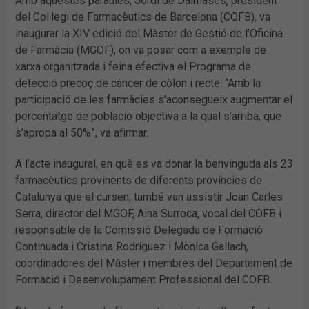
Amb aquestes paraules, Jordi de Dalmases, president
del Col·legi de Farmacèutics de Barcelona (COFB), va
inaugurar la XIV edició del Màster de Gestió de l’Oficina
de Farmàcia (MGOF), on va posar com a exemple de
xarxa organitzada i feina efectiva el Programa de
detecció precoç de càncer de còlon i recte. “Amb la
participació de les farmàcies s’aconsegueix augmentar el
percentatge de població objectiva a la qual s’arriba, que
s’apropa al 50%”, va afirmar.
A l’acte inaugural, en què es va donar la benvinguda als 23
farmacèutics provinents de diferents províncies de
Catalunya que el cursen, també van assistir Joan Carles
Serra, director del MGOF, Aina Surroca, vocal del COFB i
responsable de la Comissió Delegada de Formació
Continuada i Cristina Rodríguez i Mònica Gallach,
coordinadores del Màster i membres del Departament de
Formació i Desenvolupament Professional del COFB.