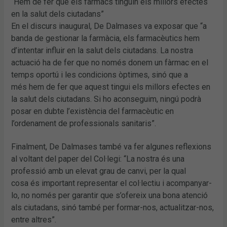
“Hem de fer que els fàrmacs tinguin els millors efectes
en la salut dels ciutadans”
En el discurs inaugural, De Dalmases va exposar que “a
banda de gestionar la farmàcia, els farmacèutics hem
d’intentar influir en la salut dels ciutadans. La nostra
actuació ha de fer que no només donem un fàrmac en el
temps oportú i les condicions òptimes, sinó que a
més hem de fer que aquest tingui els millors efectes en
la salut dels ciutadans. Si ho aconseguim, ningú podrà
posar en dubte l’existència del farmacèutic en
l’ordenament de professionals sanitaris”.
Finalment, De Dalmases també va fer algunes reflexions
al voltant del paper del Col·legi: “La nostra és una
professió amb un elevat grau de canvi, per la qual
cosa és important representar el col·lectiu i acompanyar-
lo, no només per garantir que s’ofereix una bona atenció
als ciutadans, sinó també per formar-nos, actualitzar-nos,
entre altres”.