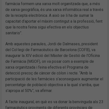
farmàcia formem una xarxa molt organitzada que, a més
de xarxa geogràfica, és una xarxa informàtica real a través
de la recepta electrònica. A això se li ha de sumar la
capacitat d’aportar el màxim contingut a la professió, fent
que la nostra feina sigui efectiva en els objectius
sanitaris”.
Amb aquestes paraules, Jordi de Dalmases, president
del Col·legi de Farmacèutics de Barcelona (COFB), va
inaugurar la XIV edició del Màster de Gestió de l’Oficina
de Farmàcia (MGOF), on va posar com a exemple de
xarxa organitzada i feina efectiva el Programa de
detecció precoç de càncer de còlon i recte. “Amb la
participació de les farmàcies s’aconsegueix augmentar el
percentatge de població objectiva a la qual s’arriba, que
s’apropa al 50%”, va afirmar.
A l’acte inaugural, en què es va donar la benvinguda als 23
farmacèutics provinents de diferents províncies de