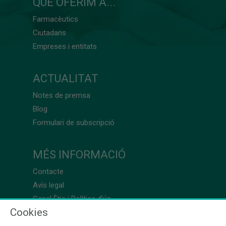
QUÈ OFERIM A...
Farmacèutics
Ciutadans
Empreses i entitats
ACTUALITAT
Notes de premsa
Blog
Formulari de subscripció
MÉS INFORMACIÓ
Contacte
Avís legal
Canal Ètic i Política d’ús
Cookies