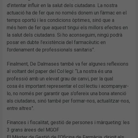
d’intentar influir en la salut dels ciutadans. La nostra
actuació ha de fer que no només donem un fàrmac en el
temps oportú i les condicions òptimes, sinó que a
més hem de fer que aquest tingui els millors efectes en
la salut dels ciutadans. Si ho aconseguim, ningú podrà
posar en dubte l’existència del farmacèutic en
l’ordenament de professionals sanitaris”.
Finalment, De Dalmases també va fer algunes reflexions
al voltant del paper del Col·legi: “La nostra és una
professió amb un elevat grau de canvi, per la qual
cosa és important representar el col·lectiu i acompanyar-
lo, no només per garantir que s’ofereix una bona atenció
als ciutadans, sinó també per formar-nos, actualitzar-nos,
entre altres”.
Finances i fiscalitat, gestió de persones i màrqueting: les
3 grans àrees del MGOF
El Màster de Gestió de l’Oficina de Farmàcia, dirigit als