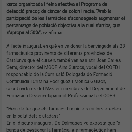
xarxa organitzada i feina efectiva el Programa de
detecció precoç de càncer de còlon i recte. “Amb la
participació de les farmàcies s’aconsegueix augmentar el
percentatge de població objectiva a la qual s’arriba, que
s’apropa al 50%”,
va afirmar.
A l’acte inaugural, en què es va donar la benvinguda als 23
farmacèutics provinents de diferents províncies de
Catalunya que el cursen, també van assistir Joan Carles
Serra, director del MGOF, Aina Surroca, vocal del COFB i
responsable de la Comissió Delegada de Formació
Continuada i Cristina Rodríguez i Mònica Gallach,
coordinadores del Màster i membres del Departament de
Formació i Desenvolupament Professional del COFB.
“Hem de fer que els fàrmacs tinguin els millors efectes
en la salut dels ciutadans”
En el discurs inaugural, De Dalmases va exposar que “a
banda de gestionar la farmàcia, els farmacèutics hem