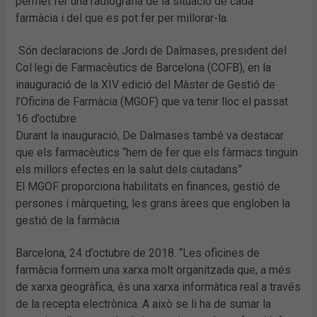
permet fer una radiografia de la situació de cada
farmàcia i del que es pot fer per millorar-la.
Són declaracions de Jordi de Dalmases, president del
Col·legi de Farmacèutics de Barcelona (COFB), en la
inauguració de la XIV edició del Màster de Gestió de
l’Oficina de Farmàcia (MGOF) que va tenir lloc el passat
16 d’octubre
Durant la inauguració, De Dalmases també va destacar
que els farmacèutics “hem de fer que els fàrmacs tinguin
els millors efectes en la salut dels ciutadans”
El MGOF proporciona habilitats en finances, gestió de
persones i màrqueting, les grans àrees que engloben la
gestió de la farmàcia
Barcelona, 24 d’octubre de 2018. “Les oficines de
farmàcia formem una xarxa molt organitzada que, a més
de xarxa geogràfica, és una xarxa informàtica real a través
de la recepta electrònica. A això se li ha de sumar la