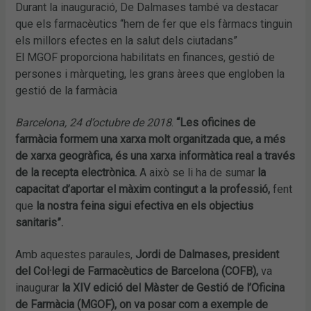
Durant la inauguració, De Dalmases també va destacar
que els farmacèutics “hem de fer que els fàrmacs tinguin
els millors efectes en la salut dels ciutadans”
El MGOF proporciona habilitats en finances, gestió de
persones i màrqueting, les grans àrees que engloben la
gestió de la farmàcia
Barcelona, 24 d’octubre de 2018
.
“Les oficines de
farmàcia formem una xarxa molt organitzada que, a més
de xarxa geogràfica, és una xarxa informàtica real a través
de la recepta electrònica.
A això se li ha de sumar
la
capacitat d’aportar el màxim contingut a la professió,
fent
que
la nostra feina sigui efectiva en els objectius
sanitaris”.
Amb aquestes paraules,
Jordi de Dalmases, president
del Col·legi de Farmacèutics de Barcelona (COFB),
va
inaugurar
la XIV edició del Màster de Gestió de l’Oficina
de Farmàcia (MGOF), on va posar com a exemple de