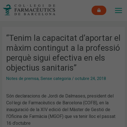
Vés
MAI
al
ME
contingut
“Tenim la capacitat d’aportar el
màxim contingut a la professió
perquè sigui efectiva en els
objectius sanitaris”
Notes de premsa
,
Sense categoria
/
octubre 24, 2018
Són declaracions de Jordi de Dalmases, president del
Col·legi de Farmacèutics de Barcelona (COFB), en la
inauguració de la XIV edició del Màster de Gestió de
l’Oficina de Farmàcia (MGOF) que va tenir lloc el passat
16 d’octubre