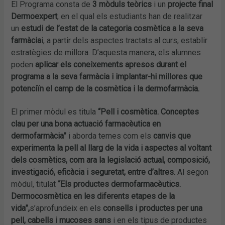
El Programa consta de
3 mòduls teòrics
i un
projecte final
Dermoexpert
, en el qual els estudiants han de realitzar
un
estudi de l’estat de la categoria cosmètica a la seva
farmàcia
i, a partir dels aspectes tractats al curs, establir
estratègies de millora. D’aquesta manera, els alumnes
poden
aplicar els coneixements apresos durant el
programa a la seva farmàcia i implantar-hi millores que
potenciïn el camp de la cosmètica i la dermofarmàcia.
El primer mòdul es titula
“Pell i cosmètica. Conceptes
clau per una bona actuació farmacèutica en
dermofarmàcia”
i aborda temes com els
canvis que
experimenta la pell al llarg de la vida i aspectes al voltant
dels cosmètics, com ara la legislació actual, composició,
investigació, eficàcia i seguretat, entre d’altres.
Al segon
mòdul, titulat
“Els productes dermofarmacèutics.
Dermocosmètica en les diferents etapes de la
vida”,
s’aprofundeix en els
consells i productes per una
pell, cabells i mucoses sans
i en els tipus de productes