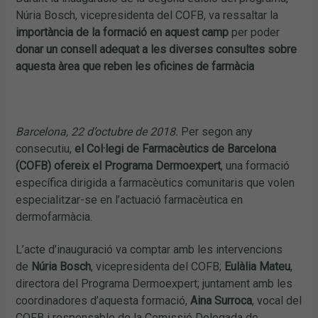
Núria Bosch, vicepresidenta del COFB, va ressaltar la
importància de la formació en aquest camp
per poder
donar un consell adequat a les diverses consultes sobre
aquesta àrea que reben les oficines de farmàcia
Barcelona, 22 d’octubre de 2018.
Per segon any
consecutiu,
el Col·legi de Farmacèutics de Barcelona
(COFB)
ofereix el Programa Dermoexpert
, una formació
específica dirigida a farmacèutics comunitaris que volen
especialitzar-se en l’actuació farmacèutica en
dermofarmàcia.
L’acte d’inauguració va comptar amb les intervencions
de
Núria Bosch
, vicepresidenta del COFB;
Eulàlia Mateu
,
directora del Programa Dermoexpert; juntament amb les
coordinadores d’aquesta formació,
Aina Surroca
, vocal del
COFB i responsable de la Comissió Delegada de