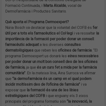
Formació Continuada, i
Marta Alcalde
, vocal de
Dermofarmàcia i Productes Sanitaris.
Què aporta el Programa Dermoexpert?
Núria Bosch va destacar que la voluntat del COFB és
fer
útil per a tots els farmacèutics el Col·legi
i va ressaltar
la
importància de la formació per poder donar un consell
farmacèutic adequat
a les diverses
consultes
dermatològiques
que reben les
oficines de farmàcia
. “El
programa Dermoexpert us donarà les
eines necessàries
per poder donar un molt bon consell des de les oficines
de farmàcia
, ja que
és un curs fet a mida per la farmàcia
comunitària”
. En la mateixa línia, Aina Surroca va afirmar
que
“la dermofarmàcia és un camp en el qual podem
incidir moltíssim des de l’oficina de farmàcia”
i va
exposar que
la formació és una de les línies
estratègiques del COFB
i que enguany els 3 eixos
principals del programa formatiu són
“la innovació, la