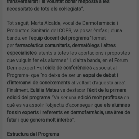
transversalitat i la voluntat donar resposta a les
necessitats de tots els col·legiats”.
Tot seguit, Marta Alcalde, vocal de Dermofarmàcia i
Productes Sanitaris del COFB, va posar èmfasi, d’una
banda, en l’
equip docent del programa
“format
per
farmacèutics comunitaris, dermatòlegs i altres
especialistes
, atents a totes les aportacions i propostes
que vulguin fer els alumnes” i, d’altra banda, en el Fòrum
Dermoexpert –el
cicle de conferències
associat al
Programa- que “no deixa de ser un
espai de debat i
d’intercanvi de coneixements
al voltant d’aquesta àrea”.
Finalment,
Eulàlia Mateu
va destacar l’
èxit de la primera
edició del programa
. “Va ser una
edició molt profitosa
en
què es va assolir l’objectiu d’aconseguir
que els alumnes
fossin experts i referents en dermofarmàcia, una àrea de
futur i que genera molt interès
”.
Estructura del Programa