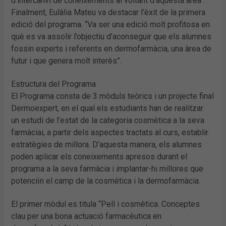
d’intercanvi de coneixements al voltant d’aquesta àrea”.
Finalment, Eulàlia Mateu va destacar l’èxit de la primera
edició del programa. “Va ser una edició molt profitosa en
què es va assolir l’objectiu d’aconseguir que els alumnes
fossin experts i referents en dermofarmàcia, una àrea de
futur i que genera molt interès”.
Estructura del Programa
El Programa consta de 3 mòduls teòrics i un projecte final
Dermoexpert, en el qual els estudiants han de realitzar
un estudi de l’estat de la categoria cosmètica a la seva
farmàciai, a partir dels aspectes tractats al curs, establir
estratègies de millora. D’aquesta manera, els alumnes
poden aplicar els coneixements apresos durant el
programa a la seva farmàcia i implantar-hi millores que
potenciïn el camp de la cosmètica i la dermofarmàcia.
El primer mòdul es titula “Pell i cosmètica. Conceptes
clau per una bona actuació farmacèutica en