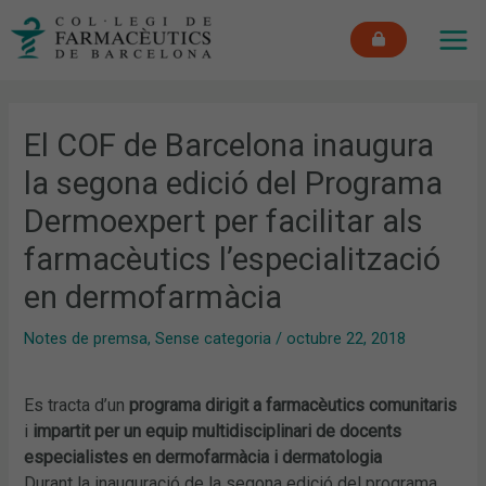
Vés
MAI
al
ME
contingut
El COF de Barcelona inaugura
la segona edició del Programa
Dermoexpert per facilitar als
farmacèutics l’especialització
en dermofarmàcia
Notes de premsa
,
Sense categoria
/
octubre 22, 2018
Es tracta d’un
programa dirigit a farmacèutics comunitaris
i
impartit per un equip multidisciplinari de docents
especialistes en dermofarmàcia i dermatologia
Durant la inauguració de la segona edició del programa,