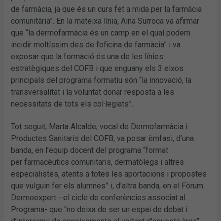
de farmàcia, ja que és un curs fet a mida per la farmàcia
comunitària”. En la mateixa línia, Aina Surroca va afirmar
que “la dermofarmàcia és un camp en el qual podem
incidir moltíssim des de l’oficina de farmàcia” i va
exposar que la formació és una de les línies
estratègiques del COFB i que enguany els 3 eixos
principals del programa formatiu són “la innovació, la
transversalitat i la voluntat donar resposta a les
necessitats de tots els col·legiats”.
Tot seguit, Marta Alcalde, vocal de Dermofarmàcia i
Productes Sanitaris del COFB, va posar èmfasi, d’una
banda, en l’equip docent del programa “format
per farmacèutics comunitaris, dermatòlegs i altres
especialistes, atents a totes les aportacions i propostes
que vulguin fer els alumnes” i, d’altra banda, en el Fòrum
Dermoexpert –el cicle de conferències associat al
Programa- que “no deixa de ser un espai de debat i