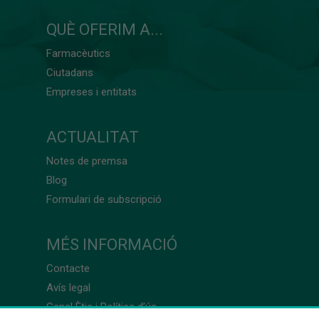
QUÈ OFERIM A...
Farmacèutics
Ciutadans
Empreses i entitats
ACTUALITAT
Notes de premsa
Blog
Formulari de subscripció
MÉS INFORMACIÓ
Contacte
Avís legal
Canal Ètic i Política d’ús