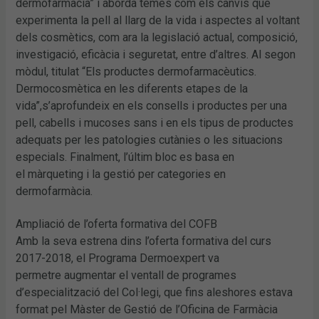
dermofarmàcia” i aborda temes com els canvis que
experimenta la pell al llarg de la vida i aspectes al voltant
dels cosmètics, com ara la legislació actual, composició,
investigació, eficàcia i seguretat, entre d’altres. Al segon
mòdul, titulat “Els productes dermofarmacèutics.
Dermocosmètica en les diferents etapes de la
vida”,s’aprofundeix en els consells i productes per una
pell, cabells i mucoses sans i en els tipus de productes
adequats per les patologies cutànies o les situacions
especials. Finalment, l’últim bloc es basa en
el màrqueting i la gestió per categories en
dermofarmàcia.
Ampliació de l’oferta formativa del COFB
Amb la seva estrena dins l’oferta formativa del curs
2017-2018, el Programa Dermoexpert va
permetre augmentar el ventall de programes
d’especialització del Col·legi, que fins aleshores estava
format pel Màster de Gestió de l’Oficina de Farmàcia