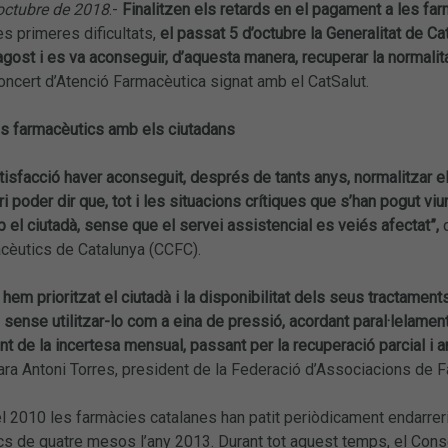
’octubre de 2018
.-
Finalitzen els retards en el pagament a les fa
s primeres dificultats,
el passat 5 d’octubre la Generalitat de C
agost i es va aconseguir, d’aquesta manera, recuperar la normali
ncert d’Atenció Farmacèutica signat amb el CatSalut.
 farmacèutics amb els ciutadans
tisfacció haver aconseguit, després de tants anys, normalitzar e
i poder dir que, tot i les situacions crítiques que s’han pogut v
l ciutadà, sense que el servei assistencial es veiés afectat”,
d
acèutics de Catalunya (CCFC).
hem prioritzat el ciutadà i la disponibilitat dels seus tractament
 sense utilitzar-lo com a eina de pressió, acordant paral·lelame
int de la incertesa mensual, passant per la recuperació parcial i ar
ara Antoni Torres, president de la Federació d’Associacions de 
el 2010 les farmàcies catalanes han patit periòdicament endarrer
s de quatre mesos l’any 2013. Durant tot aquest temps, el Conse