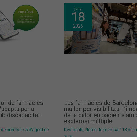
juny
18
2026
dor de farmàcies
Les farmàcies de Barcelon
’adapta per a
mullen per visibilitzar l’im
b discapacitat
de la calor en pacients am
esclerosi múltiple
 de premsa
/
5 d'agost de
Destacats
,
Notes de premsa
/
18 de j
2026