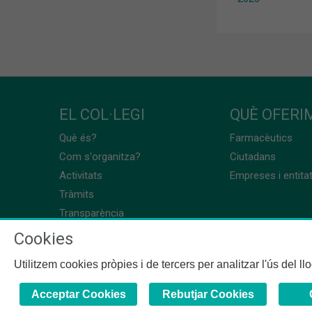
EL COL·LEGI
QUÈ OFERIM
Què és?
Farmacèutics
Com s'organitza?
Ciutadans
Activitats
Empreses i entita
Tràmits
Transparència
Cookies
Utilitzem cookies pròpies i de tercers per analitzar l'ús del l
Acceptar Cookies
Rebutjar Cookies