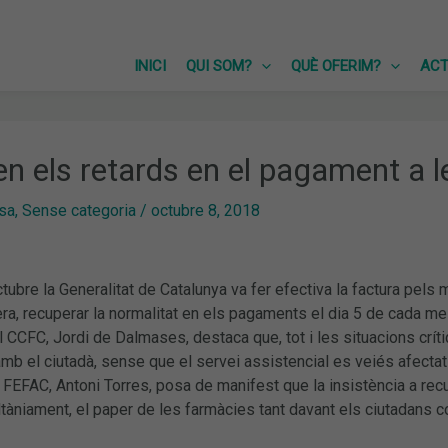
INICI
QUI SOM?
QUÈ OFERIM?
ACT
zen els retards en el pagament a 
sa
,
Sense categoria
/
octubre 8, 2018
ctubre la Generalitat de Catalunya va fer efectiva la factura pel
a, recuperar la normalitat en els pagaments el dia 5 de cada m
l CCFC, Jordi de Dalmases, destaca que, tot i les situacions crí
b el ciutadà, sense que el servei assistencial es veiés afectat
 FEFAC, Antoni Torres, posa de manifest que la insistència a recu
ltàniament, el paper de les farmàcies tant davant els ciutadans