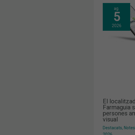
ag.
5
2026
El localitza
Farmaguia s
persones am
visual
Destacats
,
Notes
2026