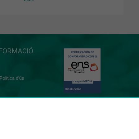
NFORMACIÓ
 Política d’ús
0