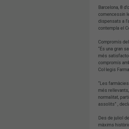
Barcelona, 8 d’
comencessin les
dispensats a l’
contempla el Co
Compromís dels
“És una gran sa
més satisfactor
compromís amb e
Col·legis Farm
“Les farmàcies 
més rellevants,
normalitat, part
assolits” , dec
Des de juliol d
màxims històric