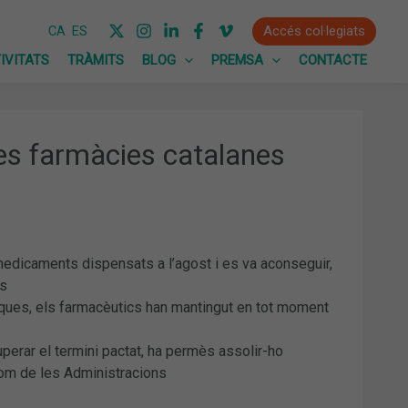
Accés col·legiats
CA
ES
IVITATS
TRÀMITS
BLOG
PREMSA
CONTACTE
les farmàcies catalanes
s medicaments dispensats a l’agost i es va aconseguir,
es
tiques, els farmacèutics han mantingut en tot moment
perar el termini pactat, ha permès assolir-ho
 com de les Administracions