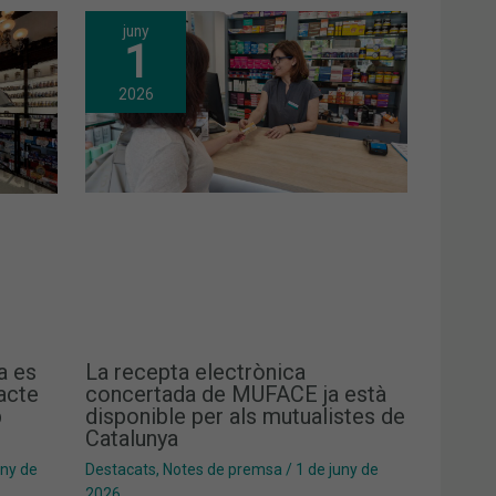
juny
1
2026
a es
La recepta electrònica
pacte
concertada de MUFACE ja està
b
disponible per als mutualistes de
Catalunya
uny de
Destacats
,
Notes de premsa
/
1 de juny de
2026