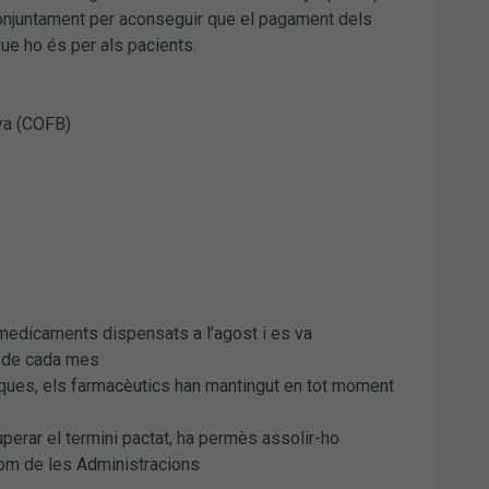
conjuntament per aconseguir que el pagament dels
ue ho és per als pacients.
ya (COFB)
s medicaments dispensats a l’agost i es va
5 de cada mes
tiques, els farmacèutics han mantingut en tot moment
perar el termini pactat, ha permès assolir-ho
 com de les Administracions