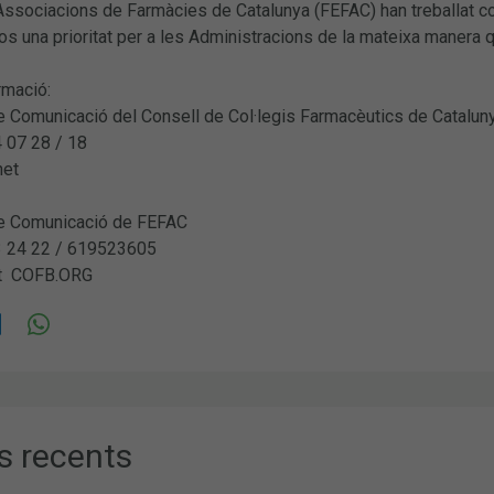
’Associacions de Farmàcies de Catalunya (FEFAC) han treballat 
 una prioritat per a les Administracions de la mateixa manera q
rmació:
 Comunicació del Consell de Col·legis Farmacèutics de Catalun
4 07 28 / 18
net
e Comunicació de FEFAC
3 24 22 / 619523605
at COFB.ORG
s recents