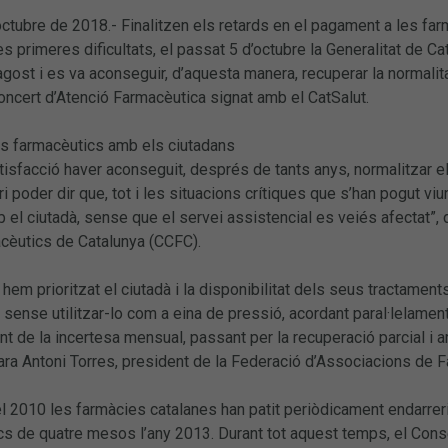
octubre de 2018.- Finalitzen els retards en el pagament a les fa
 primeres dificultats, el passat 5 d’octubre la Generalitat de Ca
agost i es va aconseguir, d’aquesta manera, recuperar la normali
ncert d’Atenció Farmacèutica signat amb el CatSalut.
 farmacèutics amb els ciutadans
tisfacció haver aconseguit, després de tants anys, normalitzar e
i poder dir que, tot i les situacions crítiques que s’han pogut v
l ciutadà, sense que el servei assistencial es veiés afectat”, 
acèutics de Catalunya (CCFC).
hem prioritzat el ciutadà i la disponibilitat dels seus tractament
 sense utilitzar-lo com a eina de pressió, acordant paral·lelame
int de la incertesa mensual, passant per la recuperació parcial i ar
lara Antoni Torres, president de la Federació d’Associacions de 
el 2010 les farmàcies catalanes han patit periòdicament endarrer
s de quatre mesos l’any 2013. Durant tot aquest temps, el Conse