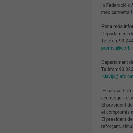
la Federació d
medicaments fos
Per a més info
Departament de
Telèfon: 93 24
premsa@cofb.
Departament d
Telèfon: 93 32
lclavijo@afb.ca
El passat 5 d’o
aconseguir, d’a
El president de
el compromís am
El president de
reforçant, simu