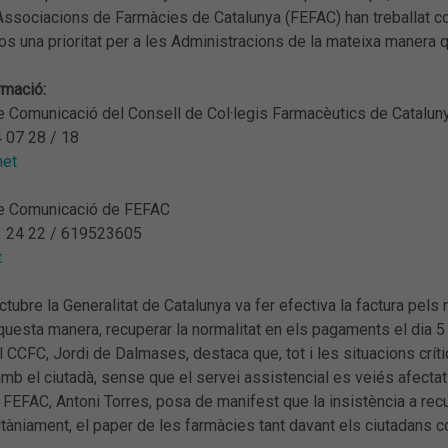
’Associacions de Farmàcies de Catalunya (FEFAC) han treballat 
 una prioritat per a les Administracions de la mateixa manera q
rmació:
 Comunicació del Consell de Col·legis Farmacèutics de Catalun
4 07 28 / 18
net
e Comunicació de FEFAC
3 24 22 / 619523605
t
ctubre la Generalitat de Catalunya va fer efectiva la factura pel
questa manera, recuperar la normalitat en els pagaments el dia 
l CCFC, Jordi de Dalmases, destaca que, tot i les situacions crí
b el ciutadà, sense que el servei assistencial es veiés afectat
 FEFAC, Antoni Torres, posa de manifest que la insistència a recu
ltàniament, el paper de les farmàcies tant davant els ciutadans