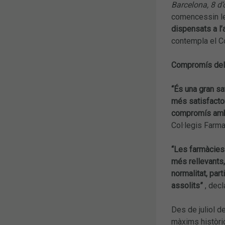
Barcelona, 8 d
comencessin le
dispensats a l’
contempla el Co
Compromís dels
“És una gran sa
més satisfactor
compromís amb e
Col·legis Farm
“Les farmàcies 
més rellevants,
normalitat, part
assolits”
, decl
Des de juliol d
màxims històric