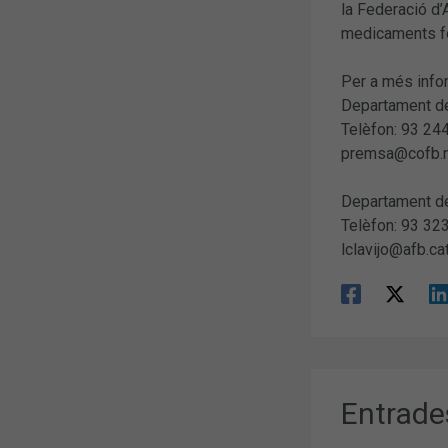
la Federació d
medicaments fos
Per a més info
Departament de
Telèfon: 93 24
premsa@cofb.
Departament d
Telèfon: 93 32
lclavijo@afb.c
Entrade