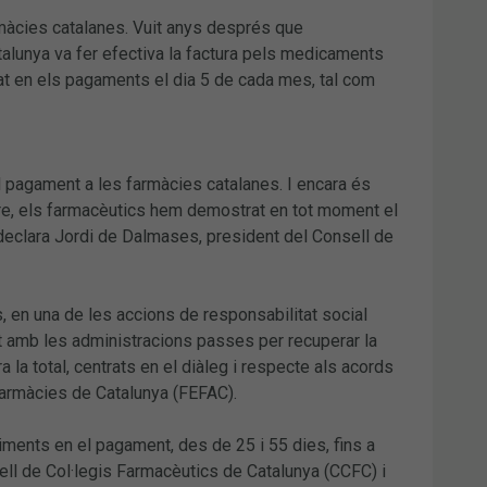
rmàcies catalanes. Vuit anys després que
talunya va fer efectiva la factura pels medicaments
tat en els pagaments el dia 5 de cada mes, tal com
l pagament a les farmàcies catalanes. I encara és
iure, els farmacèutics hem demostrat en tot moment el
declara Jordi de Dalmases, president del Consell de
s, en una de les accions de responsabilitat social
nt amb les administracions passes per recuperar la
a la total, centrats en el diàleg i respecte als acords
Farmàcies de Catalunya (FEFAC).
iments en el pagament, des de 25 i 55 dies, fins a
ll de Col·legis Farmacèutics de Catalunya (CCFC) i