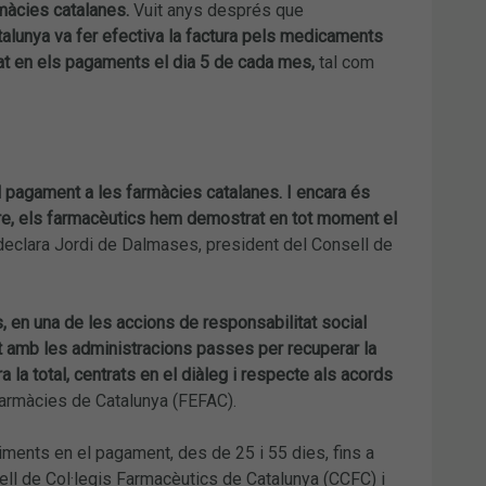
rmàcies catalanes.
Vuit anys després que
atalunya va fer efectiva la factura pels medicaments
tat en els pagaments el dia 5 de cada mes,
tal com
l pagament a les farmàcies catalanes. I encara és
iure, els farmacèutics hem demostrat en tot moment el
eclara Jordi de Dalmases, president del Consell de
s, en una de les accions de responsabilitat social
nt amb les administracions passes per recuperar la
a la total, centrats en el diàleg i respecte als acords
Farmàcies de Catalunya (FEFAC).
iments en el pagament, des de 25 i 55 dies, fins a
ll de Col·legis Farmacèutics de Catalunya (CCFC) i