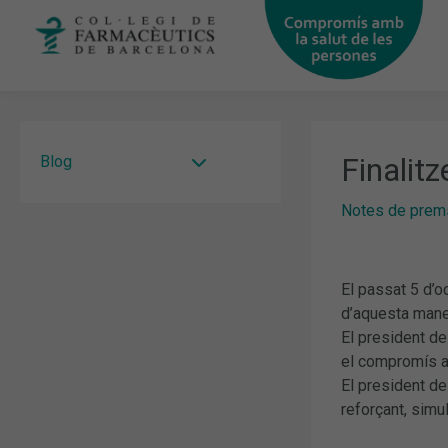
Vés
al
contingut
Finalit
Blog
Notes de prem
El passat 5 d’o
d’aquesta maner
El president de
el compromís am
El president de
reforçant, simu