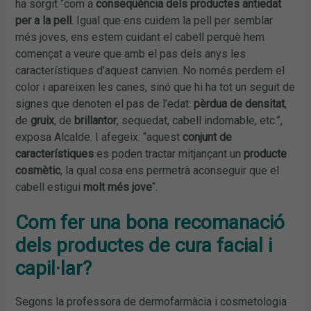
ha sorgit “com a
conseqüència dels productes antiedat
per a la pell
. Igual que ens cuidem la pell per semblar
més joves, ens estem cuidant el cabell perquè hem
començat a veure que amb el pas dels anys les
característiques d’aquest canvien. No només perdem el
color i apareixen les canes, sinó que hi ha tot un seguit de
signes que denoten el pas de l’edat:
pèrdua de densitat
,
de
gruix
, de
brillantor
, sequedat, cabell indomable, etc.”,
exposa Alcalde. I afegeix: “aquest
conjunt de
característiques
es poden tractar mitjançant un
producte
cosmètic
, la qual cosa ens permetrà aconseguir que el
cabell estigui
molt més jove
“.
Com fer una bona recomanació
dels productes de cura facial i
capil·lar?
Segons la professora de dermofarmàcia i cosmetologia