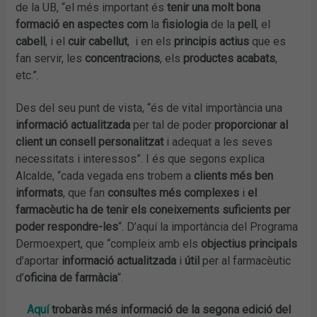
de la UB, “el més important és
tenir una molt bona
formació en aspectes com
la
fisiologia
de la
pell
, el
cabell
, i el
cuir cabellut
, i en els
principis actius
que es
fan servir, les
concentracions
, els
productes acabats
,
etc.”.
Des del seu punt de vista, “és de vital importància una
informació actualitzada
per tal de poder
proporcionar al
client un consell personalitzat
i adequat a les seves
necessitats i interessos”. I és que segons explica
Alcalde, “cada vegada ens trobem a
clients més ben
informats
, que fan
consultes més complexes
i
el
farmacèutic ha de tenir els coneixements suficients per
poder respondre-les
“. D’aquí la importància del Programa
Dermoexpert, que “compleix amb els
objectius principals
d’aportar
informació actualitzada
i
útil
per al farmacèutic
d’
oficina de farmàcia
“.
Aquí
trobaràs més informació de la segona edició del