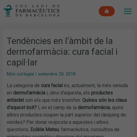
Vés
MAI
al
ME
contingut
Tendències en l’àmbit de la
dermofarmàcia: cura facial i
capil·lar
Món col·legial
/
setembre 20, 2018
La categoria de
cura facial
és, actualment, la més venuda
en
dermofarmàcia
i, dins d’aquesta, els
productes
antiedat
són els que més triomfen.
Quines són les claus
d’aquest èxit?
I, en el camp de la
dermofarmàcia
, quins
altres productes ocupen la part superior del rànquing de
vendes? Per donar resposta a aquestes i altres
qüestions,
Eulàlia Mateu
, farmacèutica, consultora de
màrqueting cosmètic i directora del programa