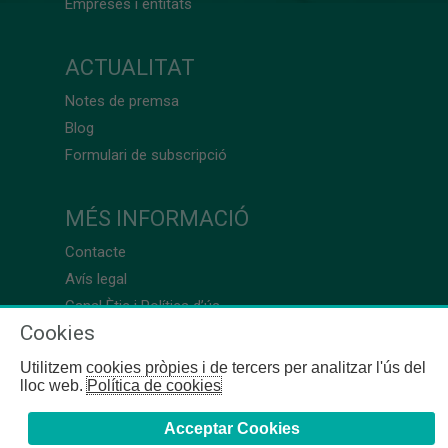
Empreses i entitats
ACTUALITAT
Notes de premsa
Blog
Formulari de subscripció
MÉS INFORMACIÓ
Contacte
Avís legal
Canal Ètic i Política d’ús
Cookies
Utilitzem cookies pròpies i de tercers per analitzar l'ús del
lloc web.
Política de cookies
Acceptar Cookies