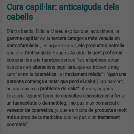
Cura capil·lar: anticaiguda dels
cabells
D’altra banda, Eulàlia Mateu explica que, actualment, la
gamma capil·lar
és la
tercera categoria més venuda en
dermofarmàcia
i, en aquest àmbit,
els productes estrella
són els d’
anticaiguda
. Segons Alcalde,
la gent prefereix
comprar-los a la farmàcia
perquè “les
alopècies
estan
basades en
alteracions capil·lars,
que es troben a mig
camí entre la
cosmètica
i el
tractament mèdic
” i “
quan una
persona comença a notar que perd el cabell
, ràpidament,
ho associa a un
problema de salut”
. A més, segons
l’experta “
aquest tipus de consultes s’acostumen a fer
a
un
farmacèutic
o
dermatòleg
,
i no
pas a un
comercial
o
venedor de cosmètica
, ja que es tracta de
productes molt
més a prop de la medicina
, que no pas d’un
tractament
cosmètic
“.