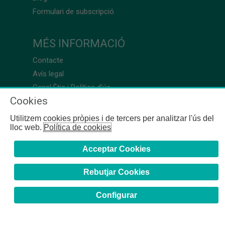
Formulari de subscripció
MÉS INFORMACIÓ
Contacte
Avís legal
Canal Ètic i Política d’ús
Cookies
Utilitzem cookies pròpies i de tercers per analitzar l'ús del
lloc web.
Política de cookies
Acceptar Cookies
Rebutjar Cookies
Configurar
COFB
- 2024 | Girona, 64-66 - 08009 Barcelona - Tel. +34
93 244 07 10