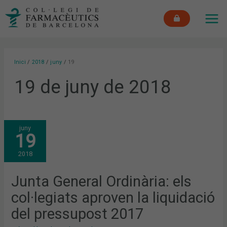
Vés
MAI
al
ME
contingut
Inici
2018
juny
19
19 de juny de 2018
JUNTA
juny
GENERAL
19
ORDINÀRIA:
ELS
COL·LEGIATS
2018
APROVEN
LA
LIQUIDACIÓ
DEL
Junta General Ordinària: els
PRESSUPOST
2017
col·legiats aproven la liquidació
del pressupost 2017