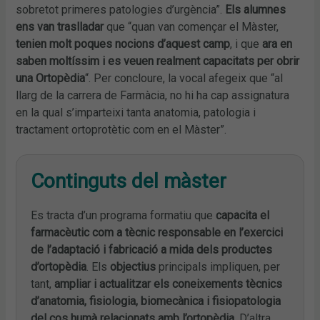
sobretot primeres patologies d’urgència”.
Els alumnes
ens van traslladar
que “quan van començar el Màster,
tenien molt poques nocions d’aquest camp
, i que
ara en
saben moltíssim i es veuen realment capacitats per obrir
una Ortopèdia
“. Per concloure, la vocal afegeix que “al
llarg de la carrera de Farmàcia, no hi ha cap assignatura
en la qual s’imparteixi tanta anatomia, patologia i
tractament ortoprotètic com en el Màster”.
Continguts del màster
Es tracta d’un programa formatiu que
capacita el
farmacèutic com a tècnic responsable en l’exercici
de l’adaptació i fabricació a mida dels productes
d’ortopèdia
. Els
objectius
principals impliquen, per
tant,
ampliar i actualitzar els coneixements tècnics
d’anatomia, fisiologia, biomecànica i fisiopatologia
del cos humà relacionats amb l’ortopèdia
. D’altra