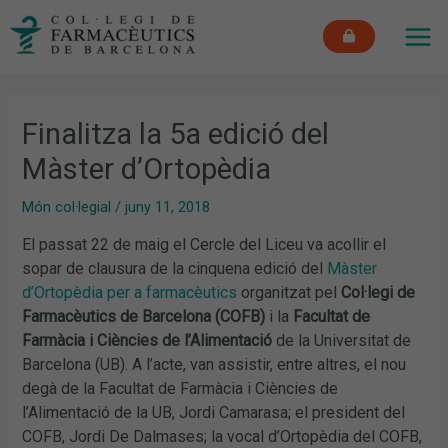
Vés
MAI
al
ME
contingut
Finalitza la 5a edició del
Màster d’Ortopèdia
Món col·legial
/
juny 11, 2018
El passat 22 de maig el Cercle del Liceu va acollir el
sopar de clausura de la cinquena edició del
Màster
d’Ortopèdia per a farmacèutics
organitzat pel
Col·legi de
Farmacèutics de Barcelona (COFB)
i la
Facultat de
Farmàcia i Ciències de l’Alimentació
de la Universitat de
Barcelona (UB). A l’acte, van assistir, entre altres, el nou
degà de la Facultat de Farmàcia i Ciències de
l’Alimentació de la UB, Jordi Camarasa; el president del
COFB, Jordi De Dalmases; la vocal d’Ortopèdia del COFB,