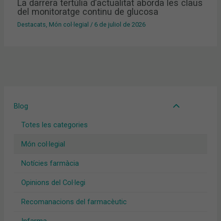
La darrera tertúlia d’actualitat aborda les claus
del monitoratge continu de glucosa
Destacats
,
Món col·legial
/
6 de juliol de 2026
Blog
Totes les categories
Món col·legial
Notícies farmàcia
Opinions del Col·legi
Recomanacions del farmacèutic