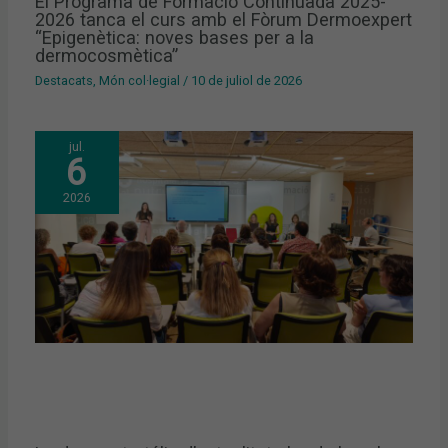
El Programa de Formació Continuada 2025-
2026 tanca el curs amb el Fòrum Dermoexpert
“Epigenètica: noves bases per a la
dermocosmètica”
Destacats
,
Món col·legial
/
10 de juliol de 2026
jul.
6
2026