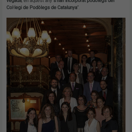
vegada
, en aquest any
s’han incorporat podòlegs del
Col·legi de Podòlegs de Catalunya
“.