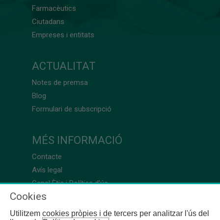
Farmacèutics
Ciutadans
Empreses i entitats
ACTUALITAT
Notes de premsa
Blog
Formulari de subscripció
MÉS INFORMACIÓ
Contacte
Avís legal
Canal Ètic i Política d’ús
Cookies
Utilitzem cookies pròpies i de tercers per analitzar l'ús del