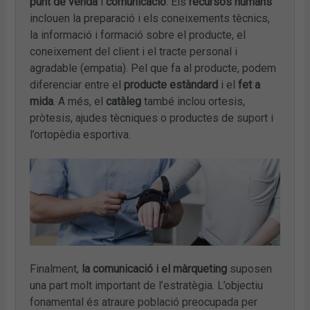
punt de venda
i
comunicació
. Els
recursos humans
inclouen la preparació i els coneixements tècnics,
la informació i formació sobre el producte, el
coneixement del client i el tracte personal i
agradable (empatia). Pel que fa al producte, podem
diferenciar entre el
producte estàndard
i el
fet a
mida
. A més, el
catàleg
també inclou ortesis,
pròtesis, ajudes tècniques o productes de suport i
l’ortopèdia esportiva.
Finalment,
la comunicació i el màrqueting
suposen
una part molt important de l’estratègia. L’objectiu
fonamental és atraure població preocupada per