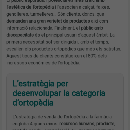
El
públic esporàdic i potencial
és
més crític amb
l’estètica de l’ortopèdia
i l’associen a calçat, faixes,
genolleres, turmelleres… Són clients, doncs, que
demanden una gran varietat de productes
així com
informació relacionada. Finalment, el
públic amb
discapacitats
és el principal usuari d’aquest àmbit. La
primera necessitat sol ser dirigida i, amb el temps,
escullen els productes ortopèdics que més els satisfan.
Aquest tipus de clients constitueixen el 80% dels
ingressos econòmics de l’ortopèdia.
L’estratègia per
desenvolupar la categoria
d’ortopèdia
L’estratègia de venda de l’ortopèdia a la farmàcia
engloba 4 grans eixos:
recursos humans
,
producte
,