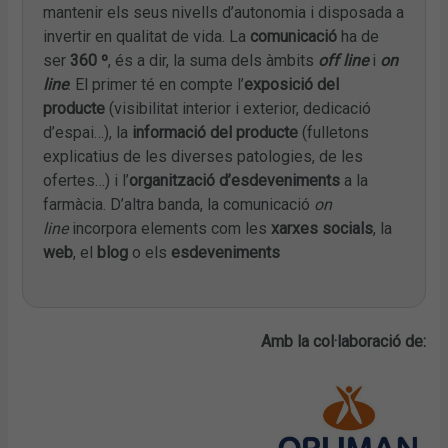
mantenir els seus nivells d’autonomia i disposada a
invertir en qualitat de vida. La
comunicació
ha de
ser
360 º
, és a dir, la suma dels àmbits
off line
i
on
line
. El primer té en compte l’
exposició del
producte
(visibilitat interior i exterior, dedicació
d’espai…), la
informació del producte
(fulletons
explicatius de les diverses patologies, de les
ofertes…) i l’
organització d’esdeveniments
a la
farmàcia. D’altra banda, la comunicació
on
line
incorpora elements com les
xarxes socials
, la
web
, el
blog
o els
esdeveniments
Amb la col·laboració de: