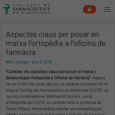
Vés
MAI
al
ME
contingut
Aspectes claus per posar en
marxa l’ortopèdia a l’oficina de
farmàcia
Món col·legial
/
juny 5, 2018
“Conèixer els aspectes claus per posar en marxa i
desenvolupar l’ortopèdia a l’oficina de farmàcia”
. Aquest
va ser el títol de l’acte que es va celebrar el passat 30 de
maig al Col·legi de Farmacèutics de Barcelona (COFB). La
sessió, moderada per Montserrat Gironès, vocal
d’Ortopèdia del COFB, va comptar amb la ponència de
Carme Ribera, farmacèutica, màster en màrqueting per
EADA i assessora de màrqueting a l’oficina de farmàcia.