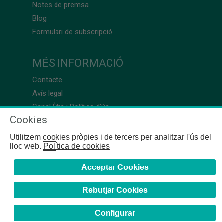
Notes de premsa
Blog
Formulari de subscripció
MÉS INFORMACIÓ
Contacte
Avís legal
Canal Ètic i Política d’ús
Cookies
Utilitzem cookies pròpies i de tercers per analitzar l'ús del
lloc web.
Política de cookies
Acceptar Cookies
Rebutjar Cookies
Configurar