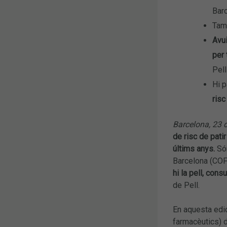
Barc
Tamb
Avu
per 
Pell
Hi p
risc
Barcelona, 23 
de risc de pati
últims anys.
Són
Barcelona (COFB
hi la pell, cons
de Pell.
En aquesta edic
farmacèutics) d