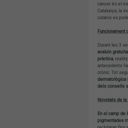
càncer és el mé
Catalunya, la i
cutanis es pod
Funcionament 
Durant les 3 s
avaluïn gratuït
pràctica
, reali
antecedents fam
crònic. Tot segu
dermatològica i
dels consells s
Novetats de la 
En el camp de l
pigmentades mit
reclutaran fins