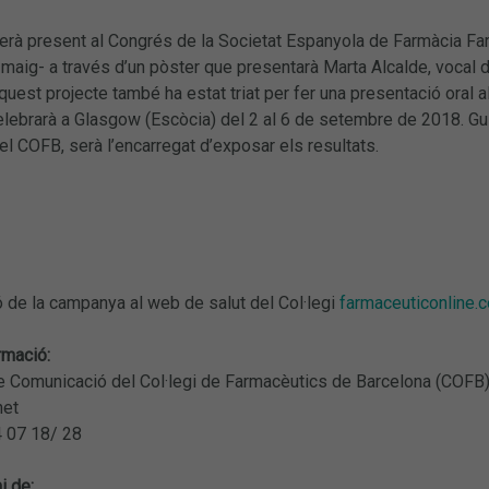
serà present al Congrés de la Societat Espanyola de Farmàcia Fami
 maig- a través d’un pòster que presentarà Marta Alcalde, vocal
aquest projecte també ha estat triat per fer una presentació oral
elebrarà a Glasgow (Escòcia) del 2 al 6 de setembre de 2018. Gui
l COFB, serà l’encarregat d’exposar els resultats.
 de la campanya al web de salut del Col·legi
farmaceuticonline.
rmació:
 Comunicació del Col·legi de Farmacèutics de Barcelona (COFB
net
4 07 18/ 28
i de: