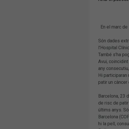
En el marc de 
Són dades extre
l’Hospital Clín
També s’ha pogu
Avui, coincidin
any consecutiu,
Hi participaran
patir un càncer 
Barcelona, 23 d
de risc de pati
últims anys. Só
Barcelona (COFB
hi la pell, con