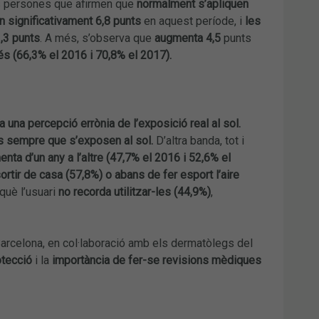
s persones que afirmen que
normalment s’apliquen
 significativament 6,8 punts
en aquest període, i
les
,3 punts
. A més, s’observa que
augmenta 4,5
punts
és (66,3% el 2016 i 70,8% el 2017).
a una percepció errònia de l’exposició real al sol.
s sempre que s’exposen al sol.
D’altra banda, tot i
enta d’un any a l’altre (47,7% el 2016 i 52,6% el
rtir de casa (57,8%) o abans de fer esport l’aire
què l’usuari
no recorda utilitzar-les (44,9%)
,
 Barcelona, en col·laboració amb els dermatòlegs del
otecció
i la
importància de fer-se revisions mèdiques