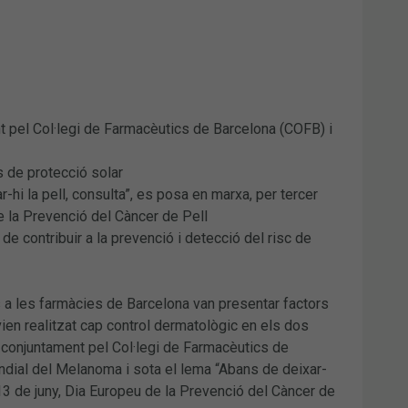
t pel Col·legi de Farmacèutics de Barcelona (COFB) i
 de protecció solar
hi la pell, consulta”, es posa en marxa, per tercer
de la Prevenció del Càncer de Pell
e contribuir a la prevenció i detecció del risc de
s a les farmàcies de Barcelona van presentar factors
avien realitzat cap control dermatològic en els dos
 conjuntament pel Col·legi de Farmacèutics de
undial del Melanoma i sota el lema “Abans de deixar-
l 13 de juny, Dia Europeu de la Prevenció del Càncer de