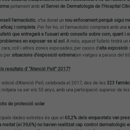
terme
juntament amb
el Servei de Dermatologia de l’Hospital Clíni
nsell farmacèutic
, s’ha donat un
nou enfocament perquè sigui més 
 eficaç i completa
. Per fer-ho, el farmacèutic comptarà amb una
e
fulletó que entregarà a l’usuari amb consells sobre com, quant i 
problemes en exposar-se al sol
. A més, aquest fulletó tindrà un
 cara, coll i altres zones exposades; per casos d’
alta exposició
s
) o per
situacions d’exposició extrema
(en viatges a països del trò
ls resultats d’ “Atenció Pell” 2017?
or edició d’Atenció Pell, celebrada el 2017, des de les
323 farmàc
at mitjana va ser els 55 anys, amb una participació superior de les
bits de protecció solar
ncipals dades extretes és que el
63,2% dels enquestats van presen
 meitat (el 39,6%) no havien realitzat cap control dermatològic 