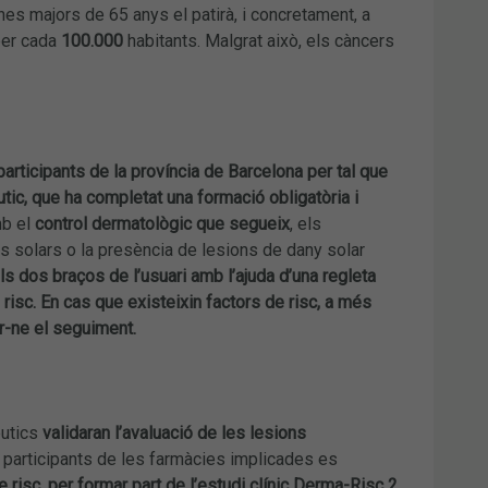
es majors de 65 anys el patirà, i concretament, a
er cada
100.000
habitants. Malgrat això, els càncers
articipants de la província de Barcelona per tal que
utic, que ha completat una formació obligatòria i
mb el
control dermatològic que segueix
, els
s solars o la presència de lesions de dany solar
s dos braços de l’usuari amb l’ajuda d’una regleta
risc. En cas que existeixin factors de risc, a més
r-ne el seguiment.
utics
validaran l’avaluació de les lesions
s participants de les farmàcies implicades es
risc, per formar part de l’estudi clínic Derma-Risc 2,