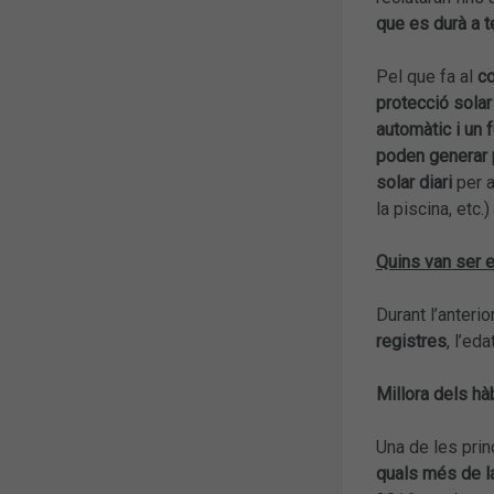
que es durà a 
Pel que fa al
co
protecció solar
automàtic i un 
poden generar 
solar diari
per a
la piscina, etc.
Quins van ser e
Durant l’anteri
registres
, l’ed
Millora dels hà
Una de les pri
quals més de la