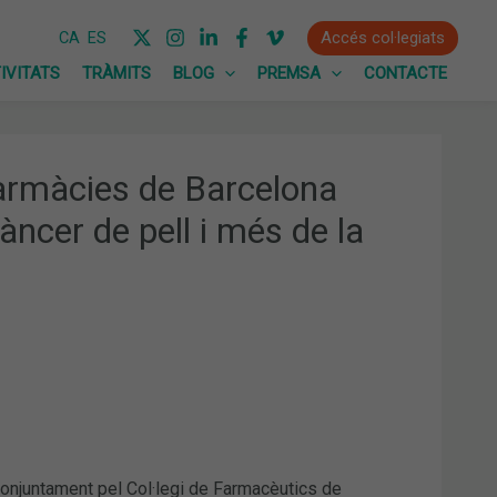
Accés col·legiats
CA
ES
IVITATS
TRÀMITS
BLOG
PREMSA
CONTACTE
farmàcies de Barcelona
àncer de pell i més de la
conjuntament pel Col·legi de Farmacèutics de