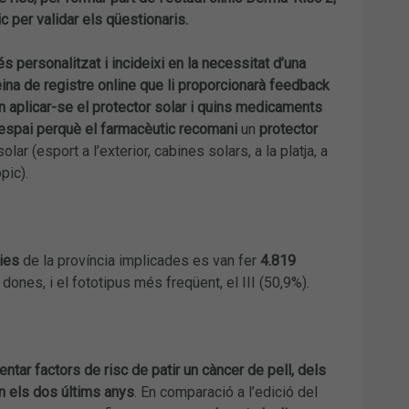
c per validar els qüestionaris.
personalitzat i incideixi en la necessitat d’una
ina de registre online que li proporcionarà feedback
on aplicar-se el protector solar i quins medicaments
espai perquè el farmacèutic recomani
un
protector
olar (esport a l’exterior, cabines solars, a la platja, a
pic).
ies
de la província implicades es van fer
4.819
 dones, i el fototipus més freqüent, el III (50,9%).
tar factors de risc de patir un càncer de pell, dels
en els dos últims anys
. En comparació a l’edició del