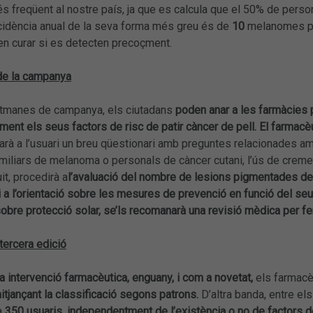
s freqüent al nostre país, ja que es calcula que el 50% de person
ncidència anual de la seva forma més greu és de
10
melanomes p
en curar si es detecten precoçment.
de la campanya
etmanes de campanya, els ciutadans
poden anar a les farmàcies p
ament els seus factors de risc de patir càncer de pell. El farmacè
tzarà a l’usuari un breu qüestionari amb preguntes relacionades a
iliars de melanoma o personals de càncer cutani, l’ús de creme
it, procedirà a
l’avaluació del nombre de lesions pigmentades del
 a l’orientació sobre les mesures de prevenció en funció del seu 
obre protecció solar, se’ls recomanarà una revisió mèdica per fe
tercera edició
a intervenció farmacèutica, enguany, i com a novetat,
els farmacè
jançant la classificació segons patrons.
D’altra banda, entre el
 a
350 usuaris, independentment de l’existència o no de factors de 