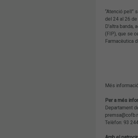
“Atenció pell” 
del 24 al 26 de
D’altra banda, 
(FIP), que se c
Farmacèutica de
Més informació
Per a més info
Departament de
premsa@cofb.
Telèfon: 93 24
Amb el patrocin