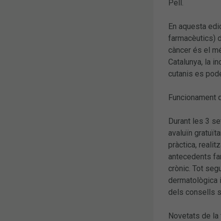
Pell.
En aquesta edic
farmacèutics) de
càncer és el mé
Catalunya, la i
cutanis es pod
Funcionament 
Durant les 3 se
avaluïn gratuït
pràctica, reali
antecedents fam
crònic. Tot seg
dermatològica i
dels consells s
Novetats de la 