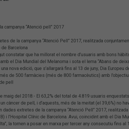
la campanya “Atenció pell” 2017
tes de la campanya “Atenció Pell” 2017, realitzada conjuntamen
ic de Barcelona
t constatar que ha millorat el nombre d’usuaris amb bons hàbits
t amb el Dia Mundial del Melanoma i sota el lema “Abans de deixar-
 una nova edició, que s’allargarà fins al 13 de juny, Dia Europeu 
 més de 500 farmàcies (més de 800 farmacèutics) amb l’objectiu d
de pell
e maig del 2018.- El 63,2% del total de 4.819 usuaris enquestat
r un càncer de pell, i d’aquests, més de la meitat (el 39,6%) no h
n dades extretes de la campanya “Atenció Pell” 2017, realitzada
) i l’Hospital Clínic de Barcelona. Avui, coincidint amb el Dia M
sulta”, la tornen a posar en marxa per tercer any consecutiu fins a