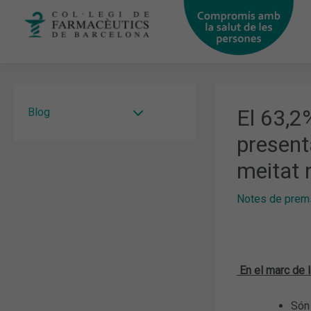
Vés
al
contingut
El 63,2
Blog
presenta
meitat 
Notes de prem
En el marc de 
Són 