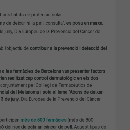
bons hàbits de protecció solar
s de deixar-hi la pell, consulta”,
es posa en marxa,
 de juny, Dia Europeu de la Prevenció del Càncer de
 l’objectiu de
contribuir a la prevenció i detecció del
s a les farmàcies de Barcelona van presentar factors
avien realitzat cap control dermatològic en els dos
 conjuntament pel Col·legi de Farmacèutics de
undial del Melanoma i sota el lema “Abans de deixar-
13 de juny
, Dia Europeu de la Prevenció del Càncer
 participen
més de 500 farmàcies
(més de 800
ió del risc de patir un càncer de pell.
Aquest tipus de