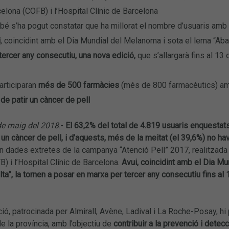
elona (COFB) i l’Hospital Clínic de Barcelona
é s’ha pogut constatar que ha millorat el nombre d’usuaris amb 
i
, coincidint amb el Dia Mundial del Melanoma i sota el lema “Aban
tercer any consecutiu, una nova edició,
que s’allargarà fins al 13
articiparan
més de 500 farmàcies
(més de 800 farmacèutics) amb
 de patir un càncer de pell
de maig del 2018
.-
El 63,2% del total de 4.819 usuaris enquestat
r un càncer de pell, i d’aquests, més de la meitat (el 39,6%) no h
 dades extretes de la campanya “Atenció Pell” 2017, realitzada
) i l’Hospital Clínic de Barcelona.
Avui, coincidint amb el Dia M
ulta”, la tornen a posar en marxa per tercer any consecutiu fins al 
ió, patrocinada per Almirall, Avène, Ladival i La Roche-Posay, hi
e la província, amb l’objectiu de
contribuir a la prevenció i detecc