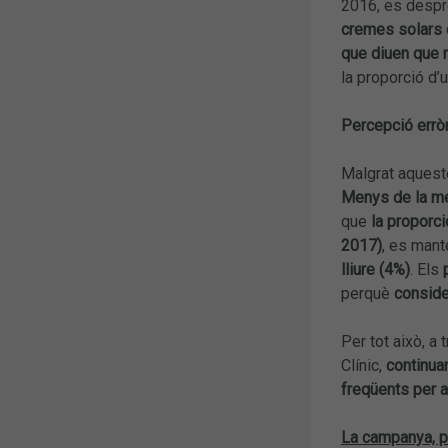
2016, es desp
cremes solars 
que diuen que m
la proporció d’
Percepció erròn
Malgrat aquest
Menys de la me
que
la proporci
2017)
, es mant
lliure (4%)
. Els
perquè
conside
Per tot això, a
Clínic,
continuar
freqüents per a
La campanya, p