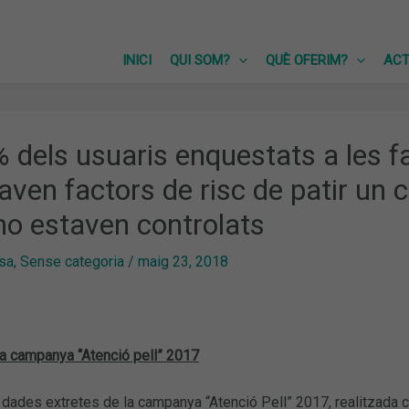
INICI
QUI SOM?
QUÈ OFERIM?
ACT
% dels usuaris enquestats a les 
ven factors de risc de patir un c
no estaven controlats
sa
,
Sense categoria
/
maig 23, 2018
la campanya “Atenció pell” 2017
dades extretes de la campanya “Atenció Pell” 2017, realitzada 