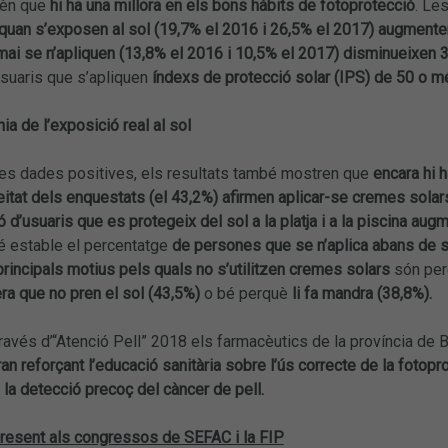
rèn que
hi ha una millora en els bons hàbits de fotoprotecció
. Le
quan s’exposen al sol (19,7% el 2016 i 26,5% el 2017) augmenten
ai se n’apliquen (13,8% el 2016 i 10,5% el 2017) disminueixen 3
usuaris que s’apliquen
índexs de protecció solar (IPS) de 50 o m
ia de l’exposició real al sol
es dades positives, els resultats també mostren que
encara hi h
itat dels enquestats (el 43,2%) afirmen aplicar-se cremes solar
ó d’usuaris que es protegeix del sol a la platja i a la piscina augm
é estable el percentatge
de persones que se n’aplica abans de so
principals motius pels quals no s’utilitzen cremes solars
són per
ra que no pren el sol (43,5%)
o bé perquè
li fa mandra (38,8%).
 través d’“Atenció Pell” 2018 els farmacèutics de la província de
an reforçant l’educació sanitària sobre l’ús correcte de la fotopr
 la detecció precoç del càncer de pell.
resent als congressos de SEFAC i la FIP