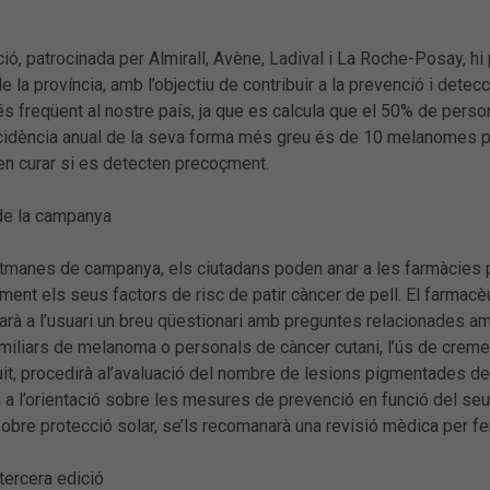
ió, patrocinada per Almirall, Avène, Ladival i La Roche-Posay, 
 la província, amb l’objectiu de contribuir a la prevenció i detecc
s freqüent al nostre país, ja que es calcula que el 50% de person
ncidència anual de la seva forma més greu és de 10 melanomes pe
en curar si es detecten precoçment.
de la campanya
tmanes de campanya, els ciutadans poden anar a les farmàcies pa
ament els seus factors de risc de patir càncer de pell. El farmacè
tzarà a l’usuari un breu qüestionari amb preguntes relacionades a
iliars de melanoma o personals de càncer cutani, l’ús de creme
uit, procedirà al’avaluació del nombre de lesions pigmentades del
 a l’orientació sobre les mesures de prevenció en funció del seu 
obre protecció solar, se’ls recomanarà una revisió mèdica per fe
tercera edició