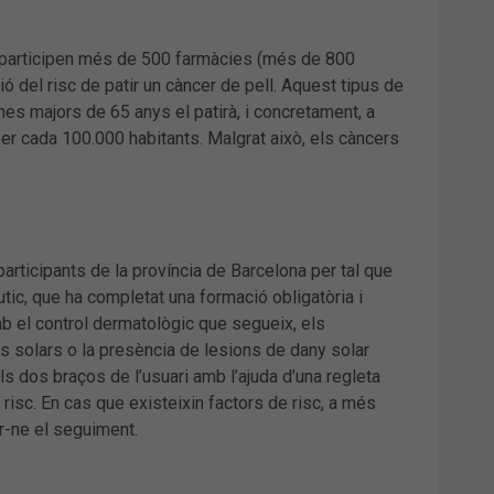
hi participen més de 500 farmàcies (més de 800
ió del risc de patir un càncer de pell. Aquest tipus de
es majors de 65 anys el patirà, i concretament, a
r cada 100.000 habitants. Malgrat això, els càncers
rticipants de la província de Barcelona per tal que
utic, que ha completat una formació obligatòria i
mb el control dermatològic que segueix, els
s solars o la presència de lesions de dany solar
s dos braços de l’usuari amb l’ajuda d’una regleta
risc. En cas que existeixin factors de risc, a més
r-ne el seguiment.