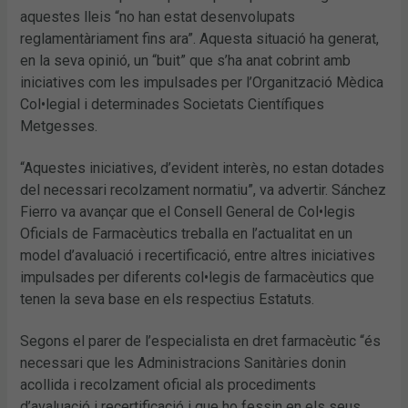
aquestes lleis “no han estat desenvolupats
reglamentàriament fins ara”. Aquesta situació ha generat,
en la seva opinió, un “buit” que s’ha anat cobrint amb
iniciatives com les impulsades per l’Organització Mèdica
Col•legial i determinades Societats Científiques
Metgesses.
“Aquestes iniciatives, d’evident interès, no estan dotades
del necessari recolzament normatiu”, va advertir. Sánchez
Fierro va avançar que el Consell General de Col•legis
Oficials de Farmacèutics treballa en l’actualitat en un
model d’avaluació i recertificació, entre altres iniciatives
impulsades per diferents col•legis de farmacèutics que
tenen la seva base en els respectius Estatuts.
Segons el parer de l’especialista en dret farmacèutic “és
necessari que les Administracions Sanitàries donin
acollida i recolzament oficial als procediments
d’avaluació i recertificació i que ho fessin en els seus