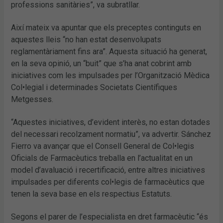
professions sanitàries”, va subratllar.
Així mateix va apuntar que els preceptes continguts en
aquestes lleis “no han estat desenvolupats
reglamentàriament fins ara”. Aquesta situació ha generat,
en la seva opinió, un “buit” que s’ha anat cobrint amb
iniciatives com les impulsades per l’Organització Mèdica
Col•legial i determinades Societats Científiques
Metgesses.
“Aquestes iniciatives, d’evident interès, no estan dotades
del necessari recolzament normatiu”, va advertir. Sánchez
Fierro va avançar que el Consell General de Col•legis
Oficials de Farmacèutics treballa en l’actualitat en un
model d’avaluació i recertificació, entre altres iniciatives
impulsades per diferents col•legis de farmacèutics que
tenen la seva base en els respectius Estatuts.
Segons el parer de l’especialista en dret farmacèutic “és