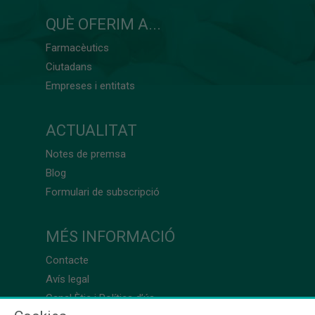
QUÈ OFERIM A...
Farmacèutics
Ciutadans
Empreses i entitats
ACTUALITAT
Notes de premsa
Blog
Formulari de subscripció
MÉS INFORMACIÓ
Contacte
Avís legal
Canal Ètic i Política d’ús