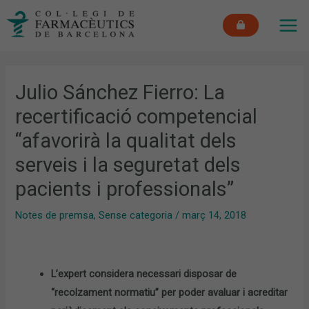
Vés
MAI
al
ME
contingut
Julio Sánchez Fierro: La
recertificació competencial
“afavorirà la qualitat dels
serveis i la seguretat dels
pacients i professionals”
Notes de premsa
,
Sense categoria
/
març 14, 2018
L’expert considera necessari disposar de
“recolzament normatiu” per poder avaluar i acreditar