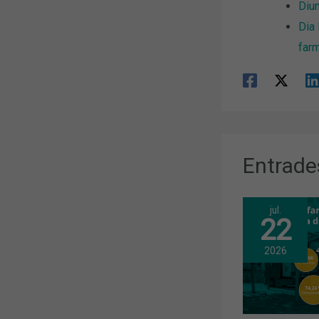
Dium
Dia 
far
Entrade
jul.
22
2026