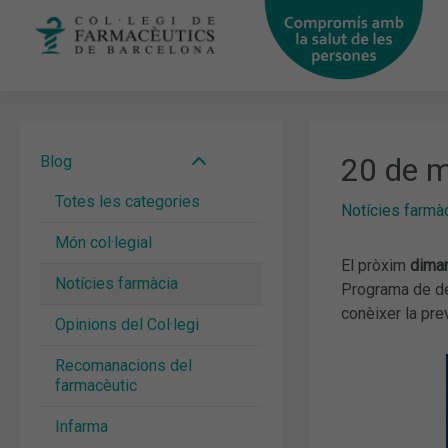
Vés
al
contingut
20 de m
Blog
Totes les categories
Notícies farmà
Món col·legial
El pròxim
dimar
Notícies farmàcia
Programa de de
conèixer la pre
Opinions del Col·legi
Recomanacions del
farmacèutic
Infarma