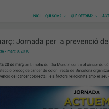
INICI
QUI SOM?
QUÈ OFERIM?
ACT
arç: Jornada per la prevenció del
cia
/
març 8, 2018
ts 20 de març,
amb motiu del Dia Mundial contra el càncer de còl
tecció precoç de càncer de còlon i recte de Barcelona organitza
venció del càncer colorectal i els factors relacionats amb el se