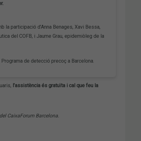
r.
b la participació d’Anna Benages, Xavi Bessa,
èutica del COFB, i Jaume Grau, epidemiòleg de la
el Programa de detecció precoç a Barcelona.
uaris,
l’assistència és gratuïta i cal que feu la
s del CaixaForum Barcelona.