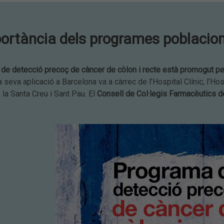
ortància dels programes poblacion
a
de det
ecció precoç de càncer de còlo
n i r
ecte està
prom
o
g
u
t p
a seva aplicació a Barcelona va a càrrec de l’Hospital Clínic, l’Hos
 la Santa Creu i Sant Pau. El
C
onsell
de Col·legis Farmacèutics d