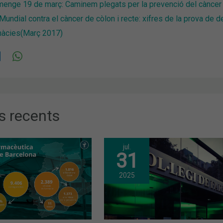
enge 19 de març: Caminem plegats per la prevenció del càncer 
Mundial contra el càncer de còlon i recte: xifres de la prova de 
màcies(Març 2017)
s recents
jul.
31
2025