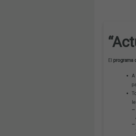
“Act
El
programa d
A 
p
To
l
–
A
– 
X