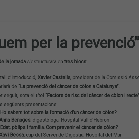
uem per la prevenció”
e la jornada
s’estructurarà en
tres blocs
:
tall d’introducció,
Xavier Castells
, president de la Comissió Ass
arlarà de
“La prevenció del càncer de còlon a Catalunya”.
t seguit, sota el títol
“Factors de risc del càncer de còlon i recte
es següents presentacions:
 Ho sabem tot sobre la formació d’un càncer de còlon?
nna Benages
, digestòloga, Hospital Vall d’Hebron
Edat, pòlips i família. Com prevenir el càncer de còlon?
avi Bessa
, cap del Servei de Digestiu, Hospital del Mar