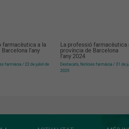
 farmacèutica a la
La professió farmacèutica 
 Barcelona l’any
província de Barcelona
l’any 2024
ies farmàcia
/
22 de juliol de
Destacats
,
Notícies farmàcia
/
31 de ju
2025