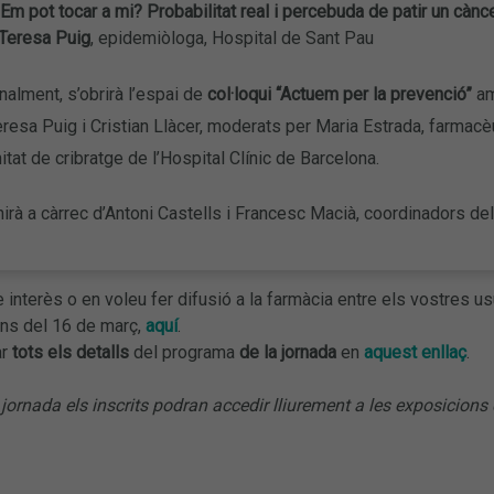
Em pot tocar a mi? Probabilitat real i percebuda de patir un cànce
eresa Puig
, epidemiòloga, Hospital de Sant Pau
nalment, s’obrirà l’espai de
col·loqui “Actuem per la prevenció”
am
resa Puig i Cristian Llàcer, moderats per Maria Estrada, farmac
itat de cribratge de l’Hospital Clínic de Barcelona.
irà a càrrec d’Antoni Castells i Francesc Macià, coordinadors d
e interès o en voleu fer difusió a la farmàcia entre els vostres us
ans del 16 de març,
aquí
.
ar
tots els detalls
del programa
de la jornada
en
aquest enllaç
.
 jornada els inscrits podran accedir lliurement a les exposicion