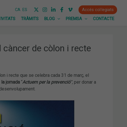
Accés col·legiats
CA
ES
IVITATS
TRÀMITS
BLOG
PREMSA
CONTACTE
 càncer de còlon i recte
on i recte que se celebra cada 31 de març, el
la jornada
“
Actuem per la prevenció
”,
per donar a
u desenvolupament.