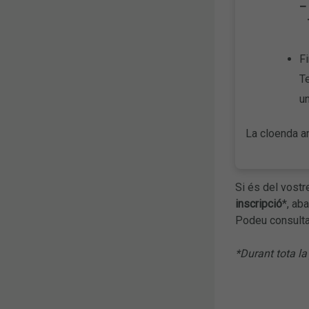
– 
T
Fi
Te
un
La cloenda an
Si és del vostr
inscripció
*, ab
Podeu consult
*Durant tota la