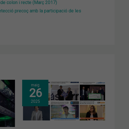
de colon i recte (Març 2017)
detecció precoç amb la participació de les
maig
26
2025