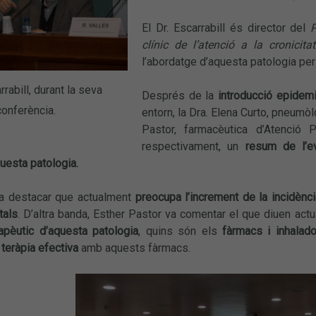
El Dr. Escarrabill és director del
P
clínic de l’atenció a la cronicitat
l’abordatge d’aquesta patologia pe
rrabill, durant la seva
Després de la
introducció epidemi
conferència.
entorn, la Dra. Elena Curto, pneumòl
Pastor, farmacèutica d’Atenció P
respectivament, un
resum de l’ev
uesta patologia.
va destacar que actualment
preocupa l’increment de la incidènc
tals
. D’altra banda, Esther Pastor va comentar el que diuen actu
apèutic d’aquesta patologia
, quins són els
fàrmacs i inhalad
teràpia efectiva
amb aquests fàrmacs.