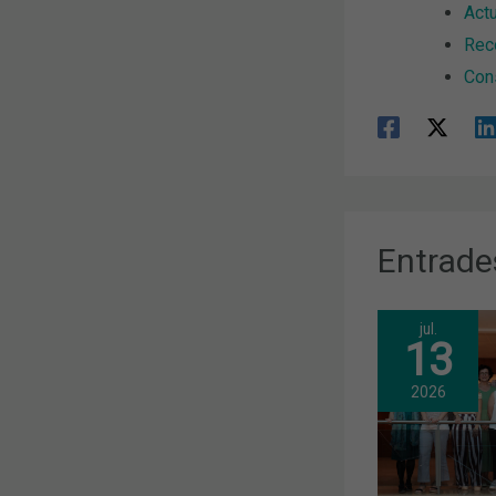
Actu
Rec
Cons
Entrade
jul.
13
2026