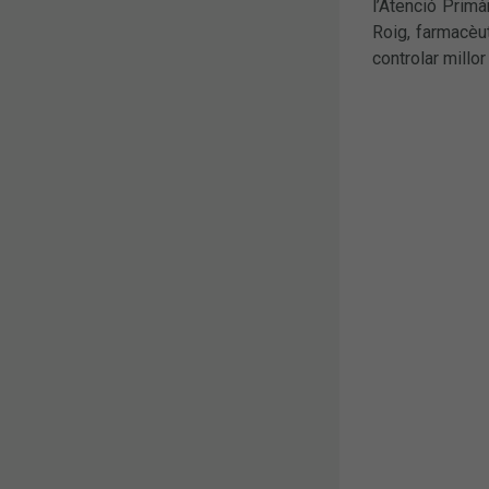
l’Atenció Primà
Roig, farmacèu
controlar millor