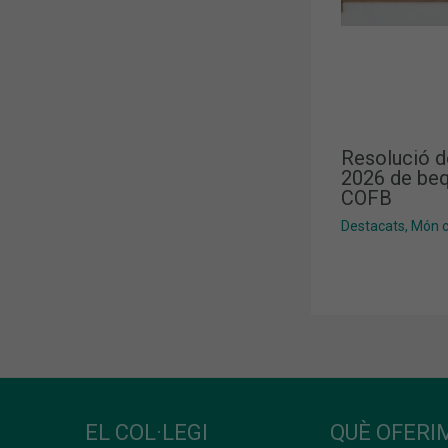
Resolució d
2026 de beq
COFB
Destacats
,
Món co
EL COL·LEGI
QUÈ OFERIM