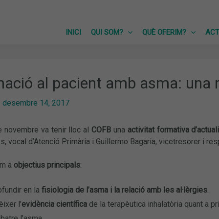
INICI
QUI SOM?
QUÈ OFERIM?
ACT
ació al pacient amb asma: una r
/
desembre 14, 2017
e novembre va tenir lloc al
COFB
una
activitat formativa d’actual
s, vocal d’Atenció Primària i Guillermo Bagaria, vicetresorer i re
om a
objectius principals
:
fundir en la
fisiologia de l’asma i la relació amb les al·lèrgies
.
ixer l’
evidència científica
de la terapèutica inhalatòria quant a p
batre l’asma.