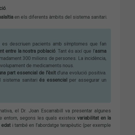
ció
.
alaltia
en els diferents àmbits del sistema sanitari.
, ja es descriuen pacients amb símptomes que fan
nt entre la nostra població
. Tant és així que l’
asma
imadament 300 milions de persones. La incidència,
esenvolupament de medicaments nous.
na part essencial de l’èxit
d’una evolució positiva.
 sistema sanitari
és essencial
per assegurar un
ativa, el Dr. Joan Escarrabill va presentar algunes
e entorn, segons les quals existeix
vari
abilitat en la
 edat
i també en l’abordatge terapèutic (per exemple