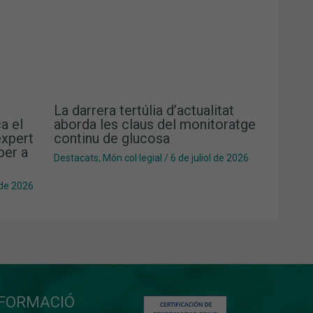
La darrera tertúlia d’actualitat
a el
aborda les claus del monitoratge
xpert
continu de glucosa
per a
Destacats
,
Món col·legial
/
6 de juliol de 2026
 de 2026
NFORMACIÓ