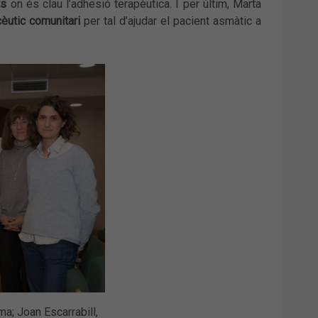
ts
on és clau l’adhesió terapèutica. I per últim, Marta
èutic comunitari
per tal d’ajudar el pacient asmàtic a
a; Joan Escarrabill,