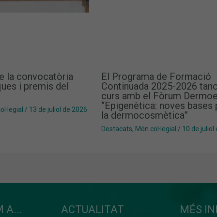
e la convocatòria
El Programa de Formació
ues i premis del
Continuada 2025-2026 tanc
curs amb el Fòrum Dermoe
“Epigenètica: noves bases 
l·legial
/
13 de juliol de 2026
la dermocosmètica”
Destacats
,
Món col·legial
/
10 de juliol
 A...
ACTUALITAT
MÉS I