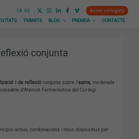
Accés col·legiats
CA
ES
IVITATS
TRÀMITS
BLOG
PREMSA
CONTACTE
eflexió conjunta
ització i de reflexió
conjunta sobre l’
asma,
moderada
sponsable d’Atenció Farmacèutica del Col·legi.
rincipis actius, combinacions i nous dispositius per