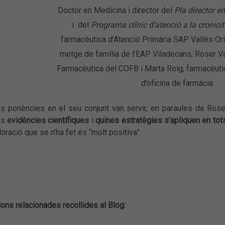
Doctor en Medicina i director del
Pla director en
i del
Programa clínic d’atenció a la cronicit
farmacèutica d’Atenció Primària SAP Vallès Ori
metge de família de l’EAP Viladecans; Roser Va
Farmacèutica del COFB i Marta Roig, farmacèutica
d’oficina de farmàcia.
les ponències en el seu conjunt van servir, en paraules de Rose
es
evidències científiques
i
quines estratègies s’apliquen en tots
loració que se n’ha fet és “molt positiva”.
ions relacionades recollides al Blog: