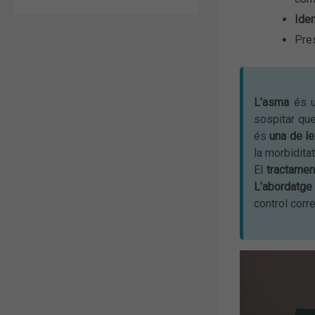
Iden
Pre
L’asma
és u
sospitar que
és
una de l
la morbidita
El
tractamen
L’abordatge
control corre