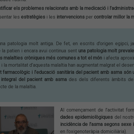
tificar els problemes relacionats amb la medicació i l’administra
sentar les
estratègies
i les
intervencions
per
controlar millor la m
na patologia molt antiga. De fet, en escrits d’origen egipci
 la patien i encara avui continua sent
una patologia molt prevale
es malalties cròniques més comunes a tot el món
i afecta aprox
t i la mortalitat d’aquesta malaltia han augmentat malgrat el d
t farmacològic i l’educació sanitària del pacient amb asma són u
 integral del pacient amb asma
des dels diferents àmbits del
cte de la malaltia.
Al començament de l’activitat form
dades epidemiològiques
del nostr
incidència de l’asma
segons sexe i
en l’oxigenoteràpia domiciliària).