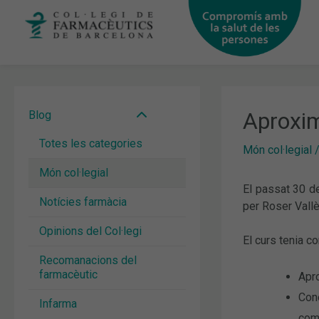
Vés
al
contingut
Aproxim
Blog
Totes les categories
Món col·legial
Món col·legial
El passat 30 d
Notícies farmàcia
per Roser Vallè
Opinions del Col·legi
El curs tenia c
Recomanacions del
farmacèutic
Apro
Conè
Infarma
com