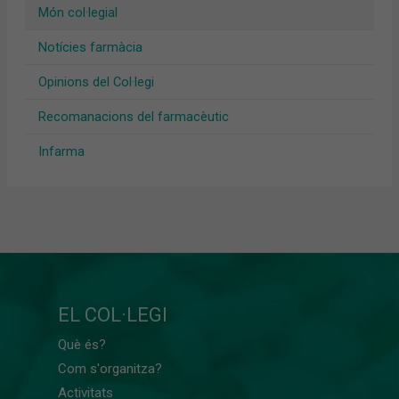
Món col·legial
Notícies farmàcia
Opinions del Col·legi
Recomanacions del farmacèutic
Infarma
EL COL·LEGI
Què és?
Com s'organitza?
Activitats