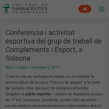
Vés
MAI
al
ME
contingut
Conferència i activitat
esportiva del grup de treball de
Complements i Esport, a
Solsona
Món col·legial
/
novembre 2, 2017
El darrer cap de setmana d’octubre, es va celebrar la
tercera edició de la cursa “Passos de gegant” a la ciutat
de Solsona. Dins del marc de múltiples activitats
dirigides al
públic esportiu
– marató de muntanya,
trailrun
de 17 km,
canicross
,
crosskids
,
zumba
i fira
sporttest
–
es van realitzar diverses ponències relacionades amb el