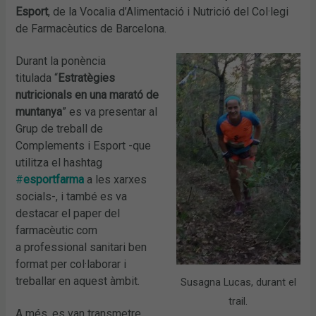
Esport
, de la Vocalia d’Alimentació i Nutrició del Col·legi
de Farmacèutics de Barcelona.
Durant la ponència
titulada “
Estratègies
nutricionals en una marató de
muntanya
” es va presentar al
Grup de treball de
Complements i Esport -que
utilitza el hashtag
#
esportfarma
a les xarxes
socials-, i també es va
destacar el paper del
farmacèutic com
a professional sanitari ben
format per col·laborar i
treballar en aquest àmbit.
Susagna Lucas, durant el
trail.
A més, es van transmetre