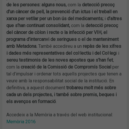
de les persones: alguns nous,
com la
detecció precoç
d’un càncer de pell, la prevenció d’un ictus i el treball en
xarxa per vetllar per un bon ús del medicaments;
i
d’altres
que s’han continuat consolidant,
com la
detecció precoç
del càncer de còlon i recte o la infecció per VIH, el
programa d’intercanvi de xeringues o el de manteniment
amb Metadona.
També accedireu a un
repàs de les xifres
i dades més representatives del col·lectiu i del Col·leg
i i
sereu testimonis de les noves apostes que s’han fet
,
com la
creació de la Comissió de Compromís Social
per
tal d’impulsar i ordenar tots aquells projectes que tenen a
veure amb la responsabilitat social de la institució. En
definitiva, a aquest document
trobareu molt més sobre
cada un dels projectes, i també sobre premis, beques i
els avenços en formació
.
Accedeix a la Memòria a través del web institucional:
Memòria 2016