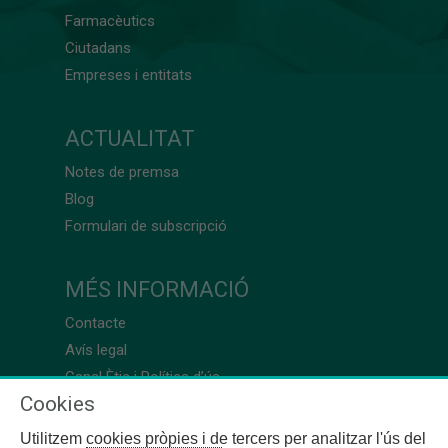
Farmacèutics
Ciutadans
Empreses i entitats
ACTUALITAT
Notes de premsa
Blog
Formulari de subscripció
MÉS INFORMACIÓ
Contacte
Avís legal
Canal Ètic i Política d’ús
Cookies
Utilitzem cookies pròpies i de tercers per analitzar l'ús del