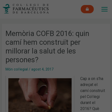
Vés
MAI
al
ME
contingut
Memòria COFB 2016: quin
camí hem construït per
millorar la salut de les
persones?
Món col·legial
/
agost 4, 2017
Cap a on s’ha
adreçat el
camí construït
pel Col·legi
durant el
2016? Què