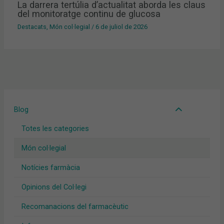
La darrera tertúlia d’actualitat aborda les claus
del monitoratge continu de glucosa
Destacats
,
Món col·legial
/
6 de juliol de 2026
Blog
Totes les categories
Món col·legial
Notícies farmàcia
Opinions del Col·legi
Recomanacions del farmacèutic