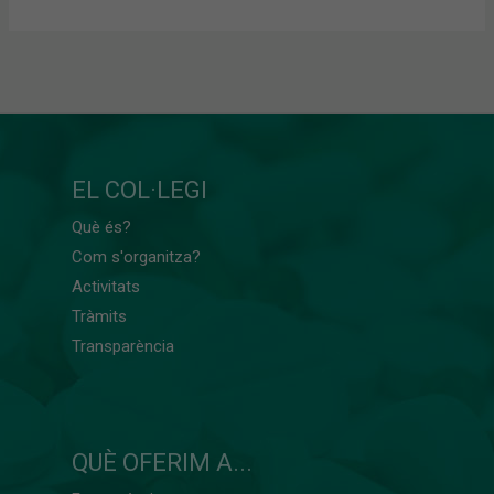
EL COL·LEGI
Què és?
Com s'organitza?
Activitats
Tràmits
Transparència
QUÈ OFERIM A...