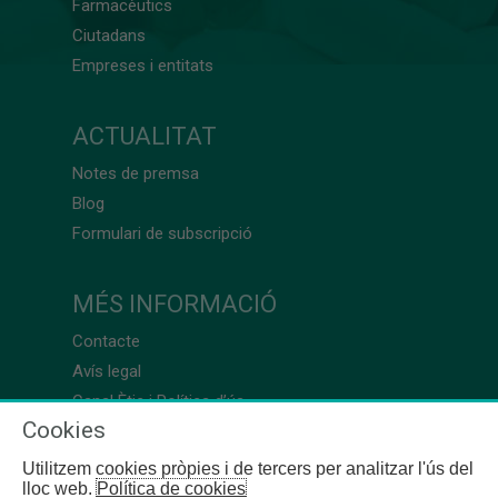
Farmacèutics
Ciutadans
Empreses i entitats
ACTUALITAT
Notes de premsa
Blog
Formulari de subscripció
MÉS INFORMACIÓ
Contacte
Avís legal
Canal Ètic i Política d’ús
Cookies
Utilitzem cookies pròpies i de tercers per analitzar l'ús del
lloc web.
Política de cookies