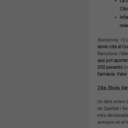
La c
Clín
Infa
rela
Barcelona, 15 
donin cita al C
Barcelona i Mad
que pot aportar
200 ponents
(
farmàcia. Valor 
Zika, Ebola, Xa
Un dels actes c
de Qualitat i S
més destacades 
avenços en el t