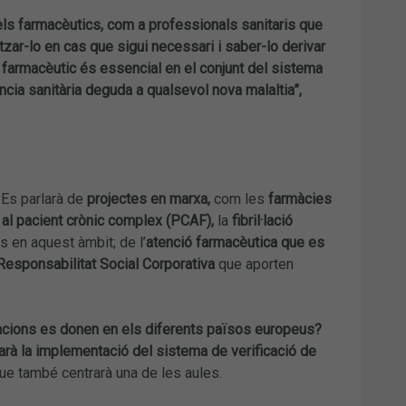
ls farmacèutics, com a professionals sanitaris que
litzar-lo en cas que sigui necessari i saber-lo derivar
l farmacèutic és essencial en el conjunt del sistema
ncia sanitària deguda a qualsevol nova malaltia”,
.
Es parlarà de
projectes en marxa,
com les
farmàcies
 al pacient crònic complex (PCAF),
la
fibril·lació
s en aquest àmbit; de l’
atenció farmacèutica que es
 Responsabilitat Social Corporativa
que aporten
cions es donen en els diferents països europeus?
arà la implementació del sistema de verificació de
ue també centrarà una de les aules.