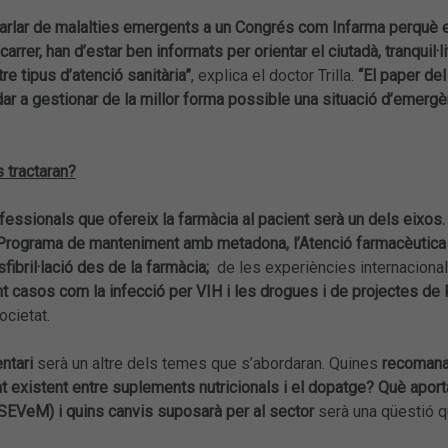
parlar de malalties emergents a un Congrés com Infarma perquè e
arrer, han d’estar ben informats per orientar el ciutadà, tranquil·
tre tipus d’atenció sanitària”
, explica el doctor Trilla.
“El paper de
udar a gestionar de la millor forma possible una situació d’emergè
 tractaran?
fessionals que ofereix la farmàcia al pacient serà un dels eixos
Programa de manteniment amb metadona,
l’Atenció farmacèutica
fibril·lació des de la farmàcia;
de les experiències internacional
nt casos com la infecció per VIH i les drogues i de projectes de
ocietat.
entari
serà un altre dels temes que s’abordaran. Quines
recomana
t existent entre suplements nutricionals i el dopatge?
Què aport
EVeM) i quins canvis suposarà per al sector
serà una qüestió q