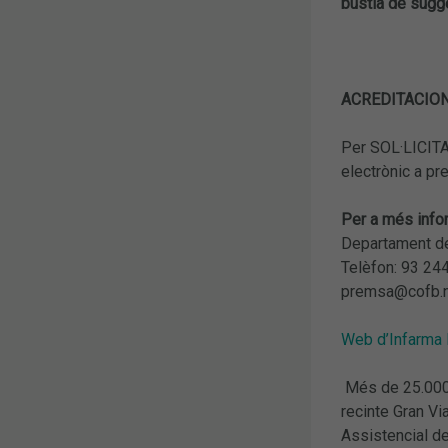
bústia de sug
ACREDITACIO
Per SOL·LICITA
electrònic a p
Per a més info
Departament de
Telèfon: 93 24
premsa@cofb.
Web d’Infarma
Més de 25.000 p
recinte Gran Via
Assistencial de