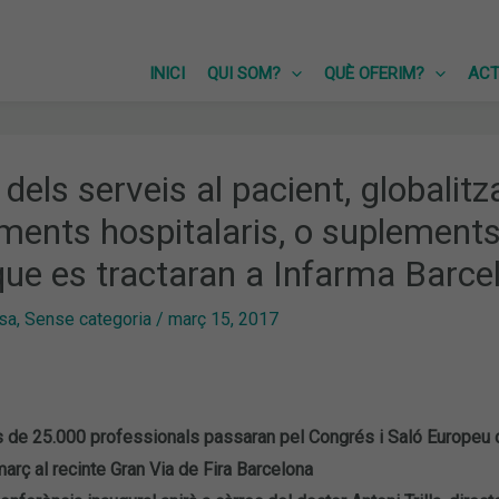
INICI
QUI SOM?
QUÈ OFERIM?
ACT
dels serveis al pacient, globalit
ents hospitalaris, o suplements 
ue es tractaran a Infarma Barc
sa
,
Sense categoria
/
març 15, 2017
de 25.000 professionals passaran pel Congrés i Saló Europeu d’O
arç al recinte Gran Via de Fira Barcelona