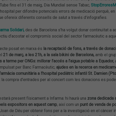
Tube fins el 31 de maig, Dia Mundial sense Tabac;
StopErroresM
hospital per difondre potencials errors de medicació perquè, en 
e ofereix diferents consells de salut a través d’infografies.
farma Solidari,
des de Barcelona s’ha volgut donar continuïtat a a
ctiu d’acostar el compromís social del sector farmacèutic a aqu
ojecte posat en marxa és
la recaptació de fons, a través de dona
el
21 de març, a les 21h, a la sala bikini de Barcelona,
amb el gru
s a terme per ONGs: millorar l’accés a l’aigua potable a Equador,
 impulsat per Banc Farmacèutic;
ajudes en la recerca en medicame
farmàcia comunitària a l’hospital pediàtric infantil St. Damien (Pto.
t la compra d’entrades per al concert com les donacions es poden
starà present físicament a Infarma: hi haurà una
zona dedicada a
pels expositors en aquest camp
, així com un
punt de venda de p
 Joan de Déu per obtenir fons per a la investigació en el càncer in