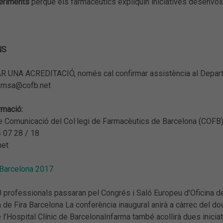
geriments
perquè els farmacèutics expliquin iniciatives desenv
NS
R UNA ACREDITACIÓ, només cal confirmar assistència al Depart
remsa@cofb.net
rmació:
 Comunicació del Col·legi de Farmacèutics de Barcelona (COFB
4 07 28 / 18
net
 Barcelona 2017
rofessionals passaran pel Congrés i Saló Europeu d’Oficina de F
 de Fira Barcelona La conferència inaugural anirà a càrrec del doct
 l’Hospital Clínic de BarcelonaInfarma també acollirà dues inicia