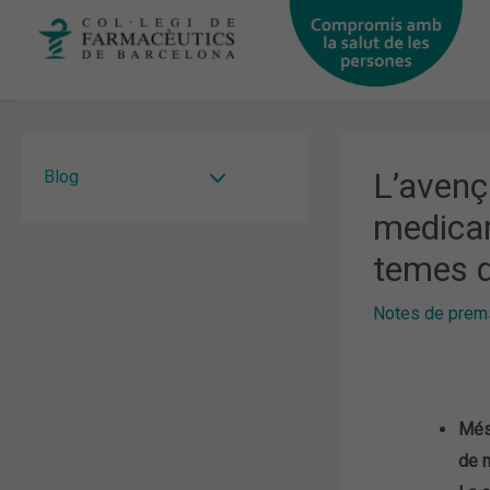
Vés
al
contingut
L’avenç 
Blog
medicam
temes q
Notes de prem
Més 
de m