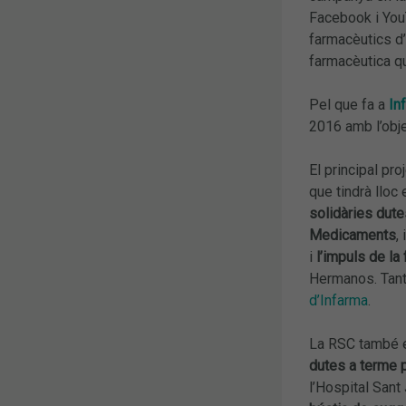
Facebook i You
farmacèutics d’
farmacèutica qu
Pel que fa a
In
2016 amb l’obje
El principal pr
que tindrà lloc 
solidàries dute
Medicaments
,
i
l’impuls de la 
Hermanos.
Tan
d’Infarma
.
La RSC també e
dutes a terme 
l’Hospital Sant