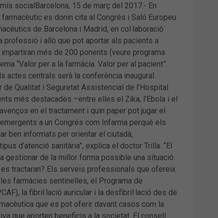
omís socialBarcelona, 15 de març del 2017.- En
farmacèutic es donin cita al Congrés i Saló Europeu
macèutics de Barcelona i Madrid, en col·laboració
a professió i allò que pot aportar als pacients a
ue impartiran més de 200 ponents (veure programa
ema “Valor per a la farmàcia. Valor per al pacient”.
ls actes centrals serà la conferència inaugural
or de Qualitat i Seguretat Assistencial de l’Hospital
ts més destacades –entre elles el Zika, l’Ebola i el
avenços en el tractament i quin paper pot jugar el
es emergents a un Congrés com Infarma perquè els
r ben informats per orientar el ciutadà,
ipus d’atenció sanitària”, explica el doctor Trilla. “El
 a gestionar de la millor forma possible una situació
 es tractaran? Els serveis professionals que ofereix
m les farmàcies sentinelles, el Programa de
 la fibril·lació auricular i la desfibril·lació des de
armacèutica que es pot oferir davant casos com la
va que aporten beneficis a la societat. El consell