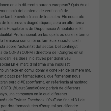
donen en els diferents països europeus? Quin és el
lementació del sistema de verificació de
e també centrarà una de les aules. Els nous rols
s de les proves diagnòstiques, serà un altre tema
nts Hospitalaris de Dispensació Ambulatòria. El
ualitat Professional, en les quals es duran a terme
a farmàcia comunitària, farmàcia assistencial i
sta sobre l’actualitat del sector. Del contingut
ts de COFB i COFM i directora del Congrés en un
idari, les dues iniciatives per donar veu,
ocial En el marc d’Infarma s’ha impulsat
 amb un nexe en comú: donar a conèixer, de primera mà,
participats per farmacèutics, que fomenten nous
ran serà d’#Esportfarma, en referència al hashtag
 del COFB; @LauraGandiaCerd parlarà de diferents
ayo, una campanya en la qual diferents
ravés de Twitter, Facebook i YouTube fins el 31 de
per dos farmacèutics d’hospital per difondre