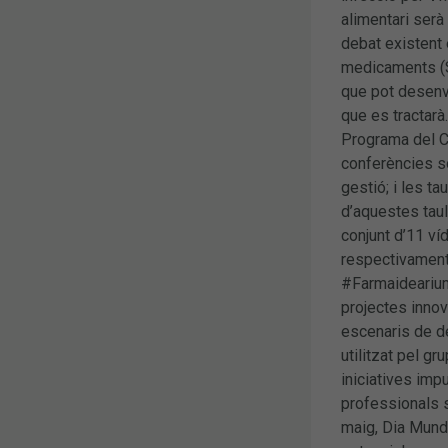
alimentari ser
debat existent 
medicaments (S
que pot desenvo
que es tractarà
Programa del Co
conferències so
gestió; i les ta
d’aquestes tau
conjunt d’11 ví
respectivament,
#Farmaidearium,
projectes innov
escenaris de d
utilitzat pel g
iniciatives im
professionals s
maig, Dia Mund