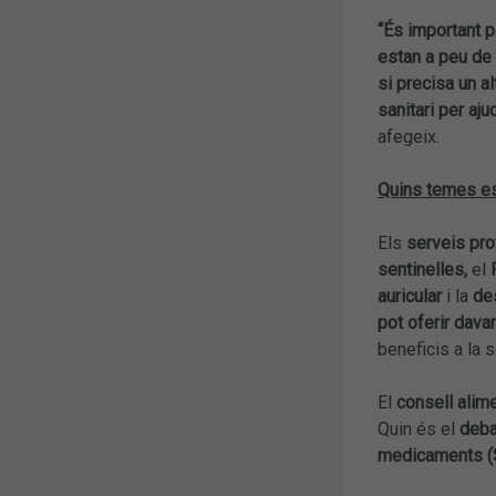
“És important 
estan a peu de c
si precisa un al
sanitari per aj
afegeix.
Quins temes es
Els
serveis pro
sentinelles,
el
auricular
i la
des
pot oferir dava
beneficis a la s
El
consell alim
Quin és el
deba
medicaments (S