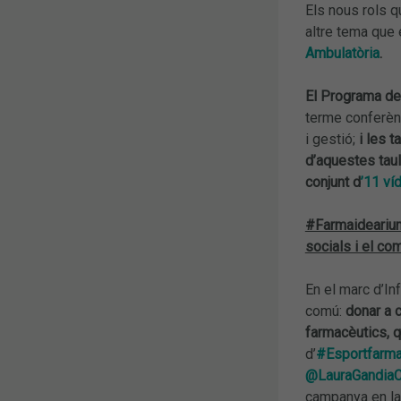
Els nous rols q
altre tema que 
Ambulatòria
.
El Programa de
terme conferènc
i gestió;
i les t
d’aquestes tau
conjunt d
’11 ví
#Farmaidearium 
socials i el co
En el marc d’In
comú:
donar a c
farmacèutics, 
d’
#Esportfarm
@LauraGandia
campanya en la 