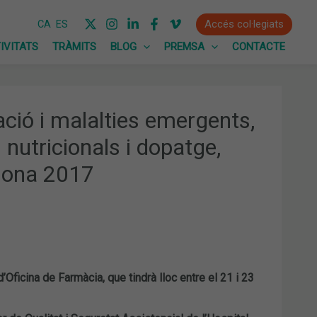
Accés col·legiats
CA
ES
IVITATS
TRÀMITS
BLOG
PREMSA
CONTACTE
zació i malalties emergents,
nutricionals i dopatge,
elona 2017
ficina de Farmàcia, que tindrà lloc entre el 21 i 23