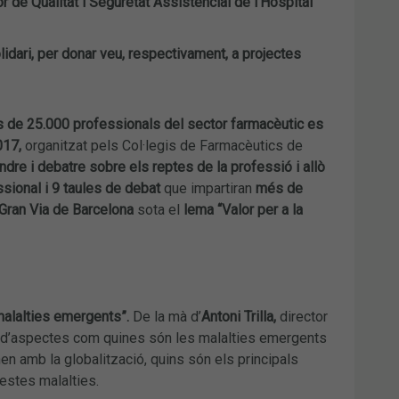
or de Qualitat i Seguretat Assistencial de l’Hospital
idari, per donar veu, respectivament, a projectes
 de 25.000 professionals del sector farmacèutic es
017,
organitzat pels Col·legis de Farmacèutics de
rendre i debatre sobre els reptes de la professió i allò
sional i 9 taules de debat
que impartiran
més de
 Gran Via de Barcelona
sota el
lema “Valor per a la
 malalties emergents”.
De la mà d’
Antoni Trilla,
director
arà d’aspectes com quines són les malalties emergents
en amb la globalització, quins són els principals
uestes malalties.