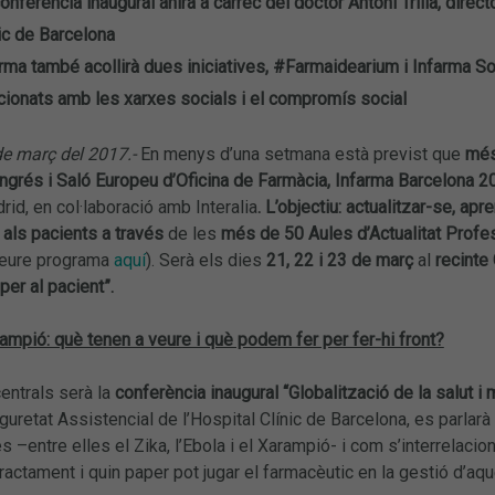
onferència inaugural anirà a càrrec del doctor Antoni Trilla, direct
ic de Barcelona
rma també acollirà dues iniciatives, #Farmaidearium i Infarma Sol
cionats amb les xarxes socials i el compromís social
de març del 2017.-
En menys d’una setmana està previst que
més
ongrés i Saló Europeu d’Oficina de Farmàcia, Infarma Barcelona 2
rid, en col·laboració amb Interalia
. L’objectiu: actualitzar-se, ap
 als pacients a través
de les
més de 50 Aules d’Actualitat Profes
veure programa
aquí
). Serà els dies
21, 22 i 23 de març
al
recinte
per al pacient”.
rampió: què tenen a veure i què podem fer per fer-hi front?
entrals serà la
conferència inaugural
“Globalització de la salut i
eguretat Assistencial de l’Hospital Clínic de Barcelona, es parl
–entre elles el Zika, l’Ebola i el Xarampió- i com s’interrelacion
ractament i quin paper pot jugar el farmacèutic en la gestió d’aq