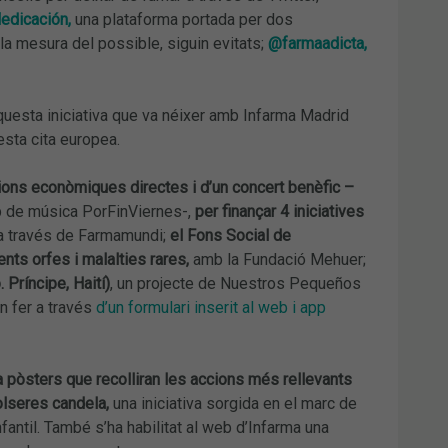
edicación,
una plataforma portada per dos
la mesura del possible, siguin evitats;
@farmaadicta,
questa iniciativa que va néixer amb Infarma Madrid
esta cita europea.
cions econòmiques directes i d’un concert benèfic –
p de música PorFinViernes-,
per finançar 4 iniciatives
a través de Farmamundi;
el Fons Social de
nts orfes i malalties rares,
amb la Fundació Mehuer;
 Príncipe, Haití)
, un projecte de Nuestros Pequeños
 fer a través
d’un formulari inserit al web i app
 pòsters que recolliran les accions més rellevants
olseres candela,
una iniciativa sorgida en el marc de
fantil. També s’ha habilitat al web d’Infarma una