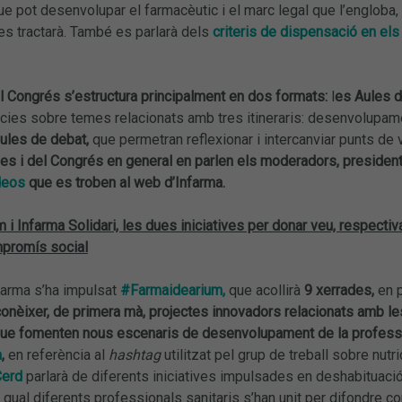
ue pot desenvolupar el farmacèutic i el marc legal que l’engloba
es tractarà.
També es parlarà dels
criteris de dispensació en e
l Congrés s’estructura principalment en dos formats:
l
es Aules d
ies sobre temes relacionats amb tres itineraris: desenvolupamen
aules de debat,
que permetran reflexionar i intercanviar punts de v
les i del Congrés en general en parlen els moderadors, presiden
deos
que es troben al web d’Infarma.
i Infarma Solidari, les dues iniciatives per donar veu, respecti
mpromís social
farma s’ha impulsat
#Farmaidearium,
que acollirà
9 xerrades,
en p
onèixer, de primera mà, projectes innovadors relacionats amb les 
que fomenten nous escenaris de desenvolupament de la profess
a
,
en referència al
hashtag
utilitzat pel grup de treball sobre nutr
Cerd
parlarà de diferents iniciatives impulsades en deshabituac
qual diferents professionals sanitaris s’han unit per difondre co