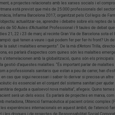
ment, a projectes relacionats amb les xarxes socials i el compr
tmana està previst que més de 25.000 professionals del sector 
rmàcia, Infarma Barcelona 2017, organitzat pels Col·legis de Far
’objectiu: actualitzar-se, aprendre i debatre sobre els reptes de l
més de 50 Aules d’Actualitat Professional i 9 taules de debat q
dies 21, 22 i 23 de març al recinte Gran Via de Barcelona sota el l
rampió: què tenen a veure i què podem fer per fer-hi front? Un de
e la salut i malalties emergents”. De la mà d’Antoni Trilla, direct
lona, es parlarà d’aspectes com quines són les malalties emergen
 s’interrelacionen amb la globalització, quins són els principals 
la gestió d’aquestes malalties. “És important parlar de malalti
om a professionals sanitaris que estan a peu de carrer, han d’esta
lo en cas que sigui necessari i saber-lo derivar si precisa un altre t
cèutic és essencial en el conjunt del sistema sanitari per ajudar
nitària deguda a qualsevol nova malaltia”, afegeix. Quins temes
pacient serà un dels eixos. Es parlarà de projectes en marxa, co
 metadona, l’Atenció farmacèutica al pacient crònic complex (PCAF),
 les experiències internacionals en aquest àmbit; de l’atenció f
H i les drogues i de projectes de Responsabilitat Social Corporati