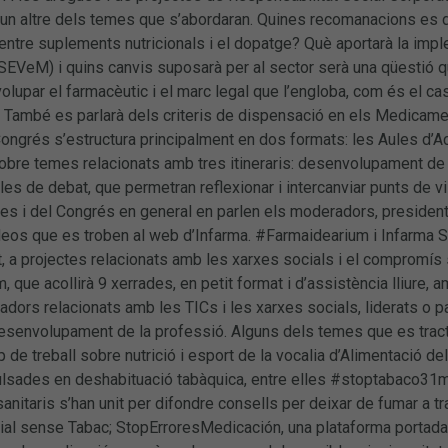
à un altre dels temes que s’abordaran. Quines recomanacions es 
entre suplements nutricionals i el dopatge? Què aportarà la imp
EVeM) i quins canvis suposarà per al sector serà una qüestió qu
lupar el farmacèutic i el marc legal que l’engloba, com és el ca
. També es parlarà dels criteris de dispensació en els Medicame
ngrés s’estructura principalment en dos formats: les Aules d’Act
bre temes relacionats amb tres itineraris: desenvolupament de l
ules de debat, que permetran reflexionar i intercanviar punts de vi
les i del Congrés en general en parlen els moderadors, presiden
deos que es troben al web d’Infarma. #Farmaidearium i Infarma Sol
 a projectes relacionats amb les xarxes socials i el compromís s
 que acollirà 9 xerrades, en petit format i d’assistència lliure,
adors relacionats amb les TICs i les xarxes socials, liderats o 
esenvolupament de la professió. Alguns dels temes que es tracta
rup de treball sobre nutrició i esport de la vocalia d’Alimentació
pulsades en deshabituació tabàquica, entre elles #stoptabaco31m
anitaris s’han unit per difondre consells per deixar de fumar a t
ial sense Tabac; StopErroresMedicación, una plataforma portada 