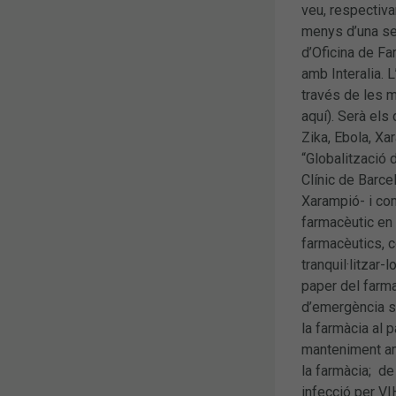
veu, respectiva
menys d’una se
d’Oficina de Fa
amb Interalia. L
través de les 
aquí). Serà els 
Zika, Ebola, Xa
“Globalització d
Clínic de Barce
Xarampió- i com
farmacèutic en 
farmacèutics, c
tranquil·litzar-
paper del farma
d’emergència sa
la farmàcia al 
manteniment amb
la farmàcia; de
infecció per VI