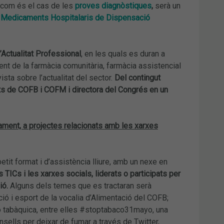
, com és el cas de les
proves diagnòstiques
,
serà un
ls Medicaments Hospitalaris de Dispensació
’Actualitat Professional
, en les quals es duran a
t de la farmàcia comunitària, farmàcia assistencial
ista sobre l’actualitat del sector.
Del contingut
ts de COFB i COFM i directora del Congrés en un
vament, a projectes relacionats amb les xarxes
etit format i d’assistència lliure, amb un nexe en
TICs i les xarxes socials, liderats o participats per
ió.
Alguns dels temes que es tractaran serà
ició i esport de la vocalia d’Alimentació del COFB;
ió tabàquica, entre elles #stoptabaco31mayo, una
nsells per deixar de fumar a través de Twitter,