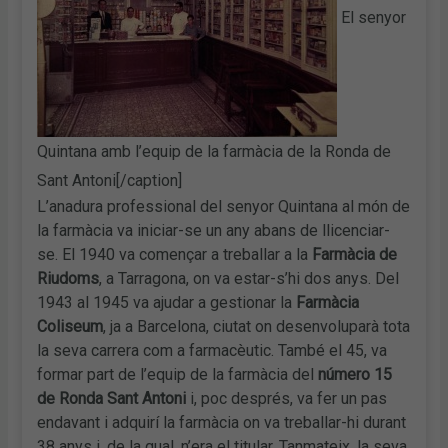
El senyor
Quintana amb l’equip de la farmàcia de la Ronda de
Sant Antoni[/caption]
L’anadura professional del senyor Quintana al món de
la farmàcia va iniciar-se un any abans de llicenciar-
se. El 1940 va començar a treballar a la
Farmàcia de
Riudoms
, a Tarragona, on va estar-s’hi dos anys. Del
1943 al 1945 va ajudar a gestionar la
Farmàcia
Coliseum
, ja a Barcelona, ciutat on desenvoluparà tota
la seva carrera com a farmacèutic. També el 45, va
formar part de l’equip de la farmàcia del
número 15
de Ronda Sant Antoni
i, poc després, va fer un pas
endavant i adquirí la farmàcia on va treballar-hi durant
38 anys i, de la qual, n’era el titular. Tanmateix, la seva