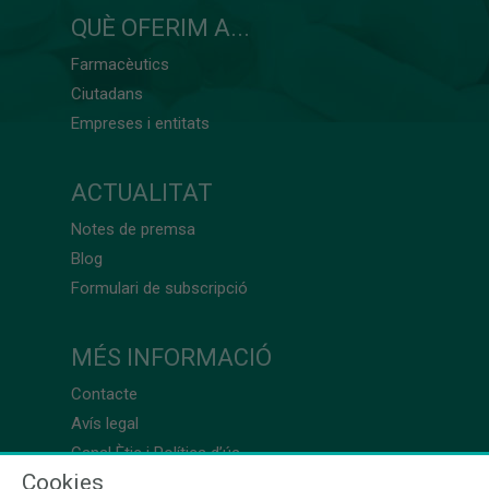
QUÈ OFERIM A...
Farmacèutics
Ciutadans
Empreses i entitats
ACTUALITAT
Notes de premsa
Blog
Formulari de subscripció
MÉS INFORMACIÓ
Contacte
Avís legal
Canal Ètic i Política d’ús
Cookies