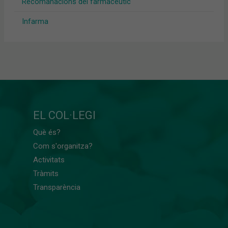
Recomanacions del farmacèutic
Infarma
EL COL·LEGI
Què és?
Com s'organitza?
Activitats
Tràmits
Transparència