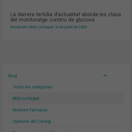
La darrera tertúlia d’actualitat aborda les claus
del monitoratge continu de glucosa
Destacats
,
Món col·legial
/
6 de juliol de 2026
Blog
Totes les categories
Món col·legial
Notícies farmàcia
Opinions del Col·legi