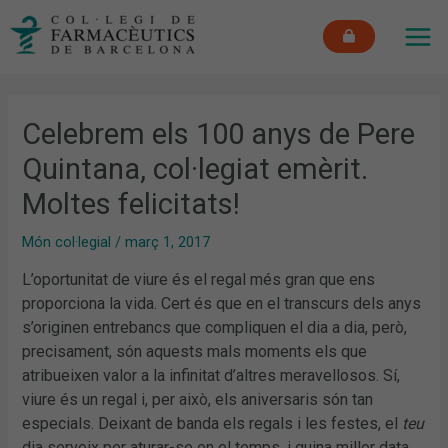
Vés
MAI
al
ME
contingut
Celebrem els 100 anys de Pere
Quintana, col·legiat emèrit.
Moltes felicitats!
Món col·legial
/
març 1, 2017
L’oportunitat de viure és el regal més gran que ens
proporciona la vida. Cert és que en el transcurs dels anys
s’originen entrebancs que compliquen el dia a dia, però,
precisament, són aquests mals moments els que
atribueixen valor a la infinitat d’altres meravellosos. Sí,
viure és un regal i, per això, els aniversaris són tan
especials. Deixant de banda els regals i les festes, el
teu
dia serveix per aturar-se en el temps, i quina millor data