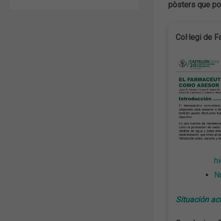
pòsters que po
Col·legi de 
hi
Nu
Situación act