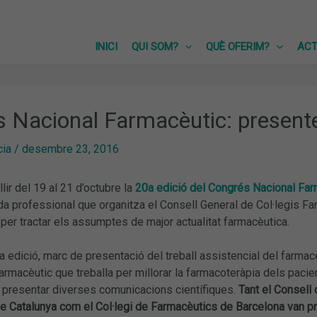
INICI
QUI SOM?
QUÈ OFERIM?
ACT
 Nacional Farmacèutic: present
cia
/
desembre 23, 2016
lir del 19 al 21 d’octubre la
20a edició del Congrés Nacional Far
a professional que organitza el Consell General de Col·legis F
per tractar els assumptes de major actualitat farmacèutica.
 edició, marc de presentació del treball assistencial del farmac
armacèutic que treballa per millorar la farmacoteràpia dels pacient
n presentar diverses comunicacions científiques.
Tant el Consell 
e Catalunya com el Col·legi de Farmacèutics de Barcelona van p