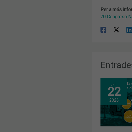
Per a més info
20 Congreso Na
Entrade
jul.
22
2026