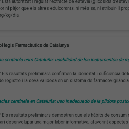
?
Està autoritzat i regulat l’extracte de estèvia (glicòsids d’estev
lor ni pitjor que els altres edulcorants, ni més sa, ni atribuir-li 
mg/kg/dia.
ol·legis Farmacèutics de Catalunya
s centinela enm Cataluña: usabilidad de los instrumentos de re
?
Els resultats preliminars confirmen la idoneïtat i suficiència del
e registre i la seva validesa en un sistema de farmacovigilància
cias centinela en Cataluña: uso inadecuado de la píldora postco
?
Els resultats preliminars demostren que els hàbits de consum d
ri desenvolupar una major labor informativa, afavorint aspectes