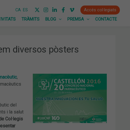
Accés col·legiats
CA
ES
IVITATS
TRÀMITS
BLOG
PREMSA
CONTACTE
em diversos pòsters
macèutic
,
armacèutics
èutic del
s i la salut
de Col·legis
resentar