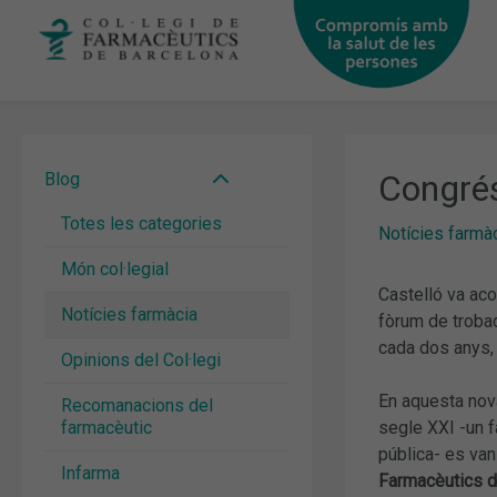
Vés
al
contingut
Congrés
Blog
Totes les categories
Notícies farmà
Món col·legial
Castelló va acol
Notícies farmàcia
fòrum de trobad
cada dos anys, 
Opinions del Col·legi
En aquesta nova
Recomanacions del
farmacèutic
segle XXI -un f
pública- es va
Infarma
Farmacèutics d