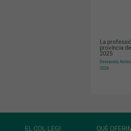
La professió
província de
2025
Destacats
,
Notíc
2026
EL COL·LEGI
QUÈ OFERIM