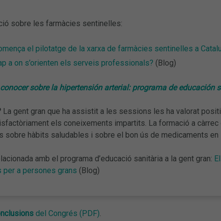
ió sobre les farmàcies sentinelles:
mença el pilotatge de la xarxa de farmàcies sentinelles a Catal
p a on s’orienten els serveis professionals?
(Blog)
conocer sobre la hipertensión arterial: programa de educación 
?
La gent gran que ha assistit a les sessions les ha valorat posit
isfactòriament els coneixements impartits. La formació a càrrec 
 sobre hàbits saludables i sobre el bon ús de medicaments en la 
lacionada amb el programa d’educació sanitària a la gent gran:
E
 per a persones grans
(Blog)
nclusions
del Congrés (PDF)
.