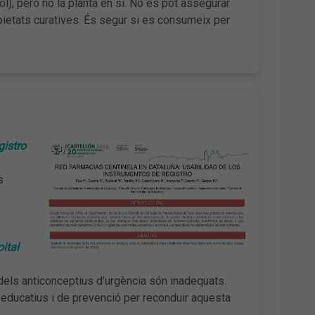
iol), però no la planta en si. No es pot assegurar
propietats curatives. És segur si es consumeix per
gistro
s
ital
els anticonceptius d’urgència són inadequats.
 educatius i de prevenció per reconduir aquesta