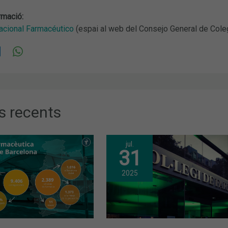
rmació:
cional Farmacéutico
(espai al web del Consejo General de Cole
s recents
jul.
31
2025