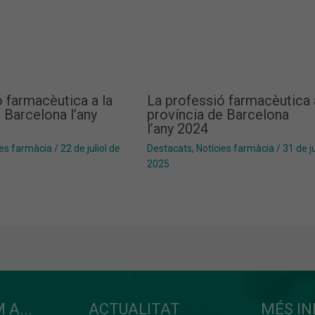
 farmacèutica a la
La professió farmacèutica 
 Barcelona l’any
província de Barcelona
l’any 2024
ies farmàcia
/
22 de juliol de
Destacats
,
Notícies farmàcia
/
31 de ju
2025
 A...
ACTUALITAT
MÉS I