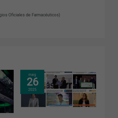
gios Oficiales de Farmacéuticos)
maig
26
2025