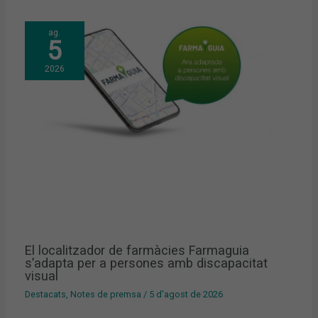
ag.
5
2026
El localitzador de farmàcies Farmaguia
s’adapta per a persones amb discapacitat
visual
Destacats
,
Notes de premsa
/
5 d'agost de 2026