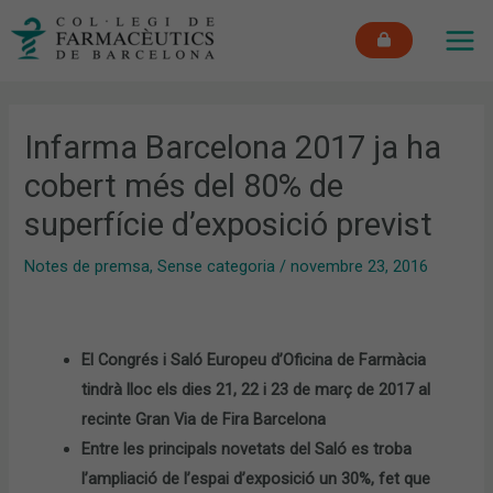
Vés
MAI
al
ME
contingut
Infarma Barcelona 2017 ja ha
cobert més del 80% de
superfície d’exposició previst
Notes de premsa
,
Sense categoria
/
novembre 23, 2016
El Congrés i Saló Europeu d’Oficina de Farmàcia
tindrà lloc els dies 21, 22 i 23 de març de 2017 al
recinte Gran Via de Fira Barcelona
Entre les principals novetats del Saló es troba
l’ampliació de l’espai d’exposició un 30%, fet que