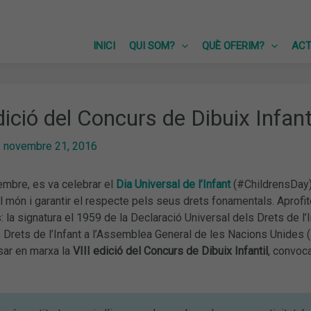
INICI
QUI SOM?
QUÈ OFERIM?
ACT
ició del Concurs de Dibuix Infant
/
novembre 21, 2016
embre, es va celebrar el
Dia Universal de l’Infant
(#ChildrensDay),
el món i garantir el respecte pels seus drets fonamentals. Apr
la signatura el 1959 de la Declaració Universal dels Drets de l’In
Drets de l’Infant a l’Assemblea General de les Nacions Unides (1
sar en marxa la
VIII edició del Concurs de Dibuix Infantil
, convoc