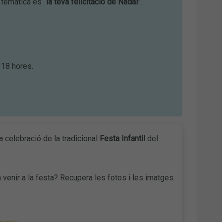
a temàtica és “
la teva felicitació de Nadal
”.
 18 hores.
a celebració de la tradicional
Festa Infantil
del
 venir a la festa? Recupera les fotos i les imatges