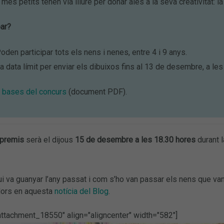
més petits tenen via lliure per donar ales a la seva creativitat: l
ar?
oden participar tots els nens i nenes, entre 4 i 9 anys.
a data límit per enviar els dibuixos fins al 13 de desembre, a les
s bases del concurs
(document PDF).
premis
serà el dijous
15 de desembre a les 18.30
hores
durant l
i va guanyar l’any passat i com s’ho van passar els nens que van
dors en aquesta
notícia del Blog
.
"attachment_18550" align="aligncenter" width="582"]