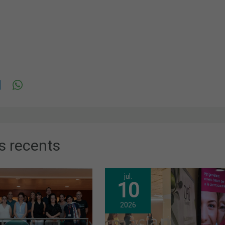
s recents
jul.
10
2026