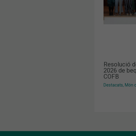
Resolució d
2026 de beq
COFB
Destacats
,
Món co