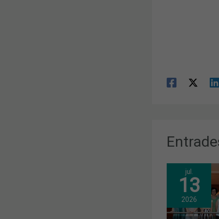
Entrade
jul.
13
2026