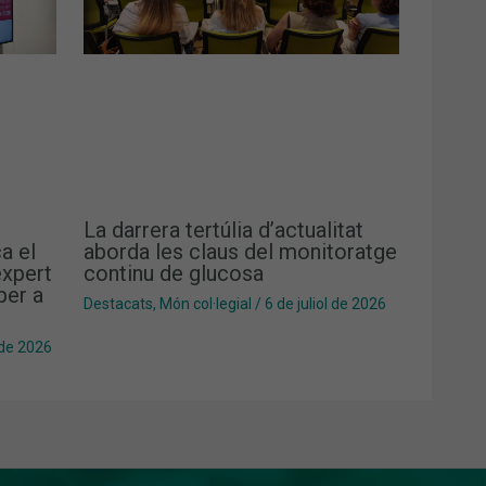
La darrera tertúlia d’actualitat
a el
aborda les claus del monitoratge
xpert
continu de glucosa
per a
Destacats
,
Món col·legial
/
6 de juliol de 2026
 de 2026