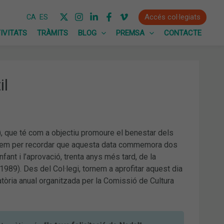
Accés col·legiats
CA
ES
IVITATS
TRÀMITS
BLOG
PREMSA
CONTACTE
il
 que té com a objectiu promoure el benestar dels
ofitem per recordar que aquesta data commemora dos
fant i l’aprovació, trenta anys més tard, de la
989). Des del Col·legi, tornem a aprofitar aquest dia
atòria anual organitzada per la Comissió de Cultura