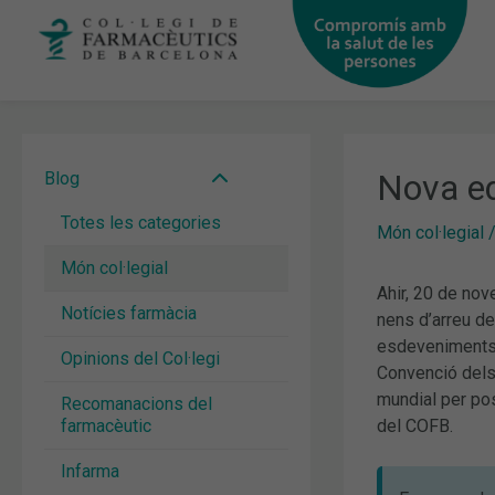
Vés
al
contingut
Nova ed
Blog
Totes les categories
Món col·legial
Món col·legial
Ahir, 20 de nov
Notícies farmàcia
nens d’arreu d
esdeveniments: 
Opinions del Col·legi
Convenció dels 
mundial per po
Recomanacions del
farmacèutic
del COFB.
Infarma