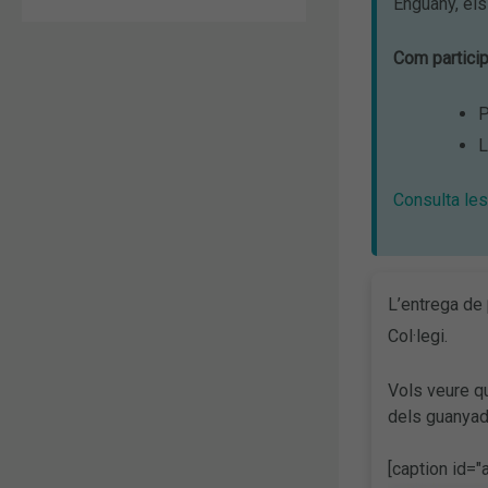
Enguany, els 
Com particip
P
L
Consulta le
L’entrega de
Col·legi.
Vols veure qu
dels guanya
[caption id=