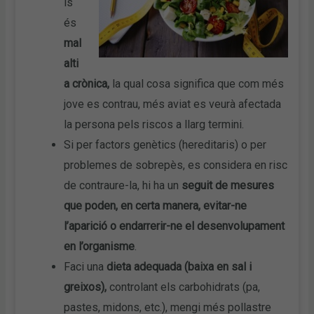
is
és
mal
alti
a crònica,
la qual cosa significa que com més
jove es contrau, més aviat es veurà afectada
la persona pels riscos a llarg termini.
Si per factors genètics (hereditaris) o per
problemes de sobrepès, es considera en risc
de contraure-la, hi ha un
seguit de mesures
que poden, en certa manera, evitar-ne
l’aparició o endarrerir-ne el desenvolupament
en l’organisme
.
Faci una
dieta adequada (baixa en sal i
greixos),
controlant els carbohidrats (pa,
pastes, midons, etc.), mengi més pollastre