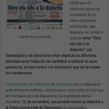
2030 serà la
sèptima causa de
mortalitat. En el
marc d’aquesta
efemèride, que
enguany se celebra
Cartell de la jornada
sota el
lema “Obre
els ulls a la
diabetis”, els
farmacèutics de Barcelona s’han implicat en diferents
activitats amb l’objectiu de contribuir a millorar la seva
prevenció, el seu control i la informació que es té sobre
els tractaments.
L’
Associació de Diabètics de Catalunya
, en col·laboració
amb diferents entitats i institucions, entre elles el Col·legi
de Farmacèutics de Barcelona, ha organitzat demà,
dissabte
12 de novembre, una jornada entorn la diabetis a
la Plaça Universitat de Barcelona.
Un dels actes