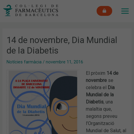
Vés
MAI
al
ME
contingut
14 de novembre, Dia Mundial
de la Diabetis
Notícies farmàcia
/
novembre 11, 2016
El pròxim
14 de
novembre
se
celebra el
Dia
Mundial de la
Diabetis
, una
malaltia que,
segons preveu
l’Organització
Mundial de Salut, al