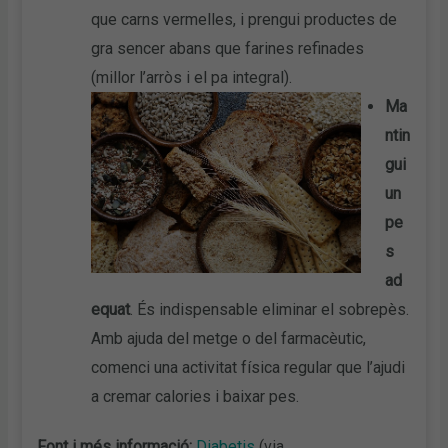
que carns vermelles, i prengui productes de
gra sencer abans que farines refinades
(millor l’arròs i el pa integral).
Ma
ntin
gui
un
pe
s
ad
equat
. És indispensable eliminar el sobrepès.
Amb ajuda del metge o del farmacèutic,
comenci una activitat física regular que l’ajudi
a cremar calories i baixar pes.
Font i més informació:
Diabetis
(via