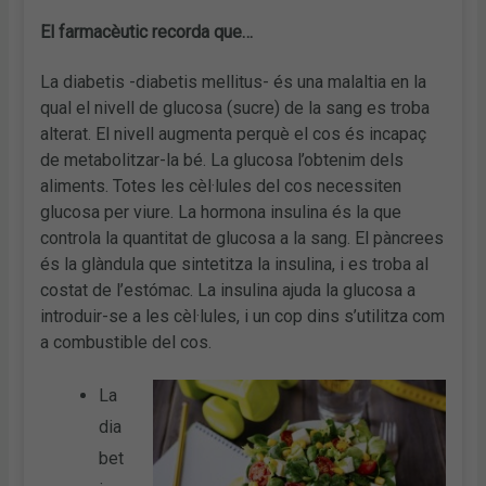
El farmacèutic recorda que…
La diabetis -diabetis mellitus- és una malaltia en la
qual el nivell de glucosa (sucre) de la sang es troba
alterat. El nivell augmenta perquè el cos és incapaç
de metabolitzar-la bé. La glucosa l’obtenim dels
aliments. Totes les cèl·lules del cos necessiten
glucosa per viure. La hormona insulina és la que
controla la quantitat de glucosa a la sang. El pàncrees
és la glàndula que sintetitza la insulina, i es troba al
costat de l’estómac. La insulina ajuda la glucosa a
introduir-se a les cèl·lules, i un cop dins s’utilitza com
a combustible del cos.
La
dia
bet