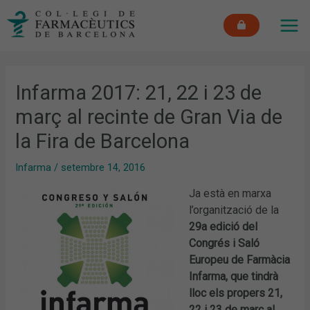
Vés
MAI
al
ME
contingut
Infarma 2017: 21, 22 i 23 de
març al recinte de Gran Via de
la Fira de Barcelona
Infarma
/
setembre 14, 2016
Ja està en marxa
l’organització de la
29a edició del
Congrés i Saló
Europeu de Farmàcia
Infarma, que tindrà
lloc els propers 21,
22 i 23 de març al