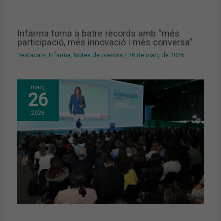
Infarma torna a batre rècords amb “més
participació, més innovació i més conversa”
Destacats
,
Infarma
,
Notes de premsa
/
26 de març de 2026
març
26
2026