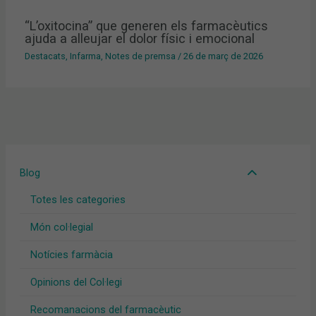
“L’oxitocina” que generen els farmacèutics
ajuda a alleujar el dolor físic i emocional
Destacats
,
Infarma
,
Notes de premsa
/
26 de març de 2026
Blog
Totes les categories
Món col·legial
Notícies farmàcia
Opinions del Col·legi
Recomanacions del farmacèutic