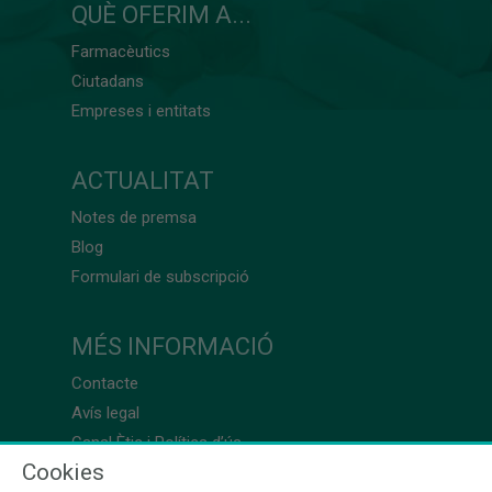
QUÈ OFERIM A...
Farmacèutics
Ciutadans
Empreses i entitats
ACTUALITAT
Notes de premsa
Blog
Formulari de subscripció
MÉS INFORMACIÓ
Contacte
Avís legal
Canal Ètic i Política d’ús
Cookies