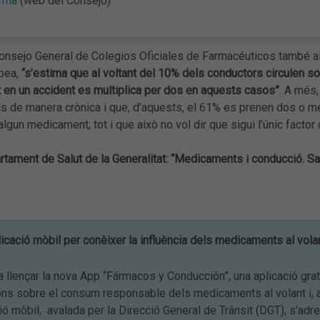
arma
(web del Consejo)
onsejo General de Colegios Oficiales de Farmacéuticos també ale
opea,
“s’estima que al voltant del 10% dels conductors circulen so
t en un accident es multiplica per dos en aquests casos”
. A més
cs de manera crònica i que, d’aquests, el 61% es prenen dos o mé
lgun medicament, tot i que això no vol dir que sigui l’únic factor 
tament de Salut de la Generalitat: “Medicaments i conducció. Sal
icació mòbil per conèixer la influència dels medicaments al volan
 va llençar la nova App “Fármacos y Conducción”, una aplicació grat
s sobre el consum responsable dels medicaments al volant i, així
ió mòbil, avalada per la Direcció General de Trànsit (DGT), s’adr