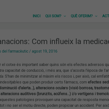
INICI
QUI SOM?
QUÈ OFERIM?
ACT
acions: Com influeix la medicac
 del farmacèutic
/
agost 19, 2016
ar el cotxe és important saber quins són els efectes adversos q
ostra capacitat de conducció, i més ara, que s’acosta l’època de l
da
. S’han de minimitzar al màxim els riscos i, per això, cal emfati
indesitjables que poden produir certs fàrmacs, com
efectes sed
isminució d’alerta…), alteracions oculars (visió borrosa, trastorn
alteracions auditives (brunzits, acúfens…) i/o vertígens i tremol
s aquestes patologies provoquen una capacitat de resposta menor
tot i no ser el motiu directe, poden propiciar un accident. Per aix