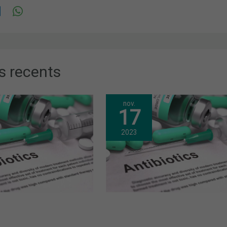
s recents
nov.
17
2023