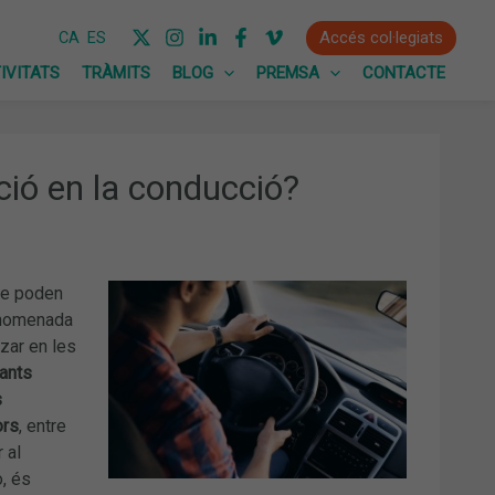
Accés col·legiats
CA
ES
IVITATS
TRÀMITS
BLOG
PREMSA
CONTACTE
ió en la conducció?
ue poden
’anomenada
tzar en les
ants
s
ors
, entre
 al
ò, és