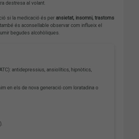
tra destresa al volant.
ció si la medicació és per
ansietat, insomni, trastorns
, també és aconsellable observar com influeix el
nsumir begudes alcohòliques.
TC): antidepressius, ansiolítics, hipnòtics,
mínim en els de nova generació com loratadina o
).