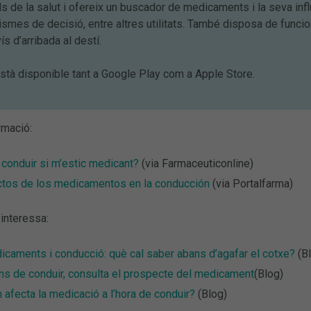
s de la salut i ofereix un buscador de medicaments i la seva inf
rismes de decisió, entre altres utilitats. També disposa de funci
s d’arribada al destí.
està disponible tant a Google Play com a Apple Store.
rmació:
conduir si m’estic medicant?
(via Farmaceuticonline)
ctos de los medicamentos en la conducción
(via Portalfarma)
interessa:
caments i conducció: què cal saber abans d’agafar el cotxe?
(Bl
ns de conduir, consulta el prospecte del medicament
(Blog)
afecta la medicació a l’hora de conduir?
(Blog)