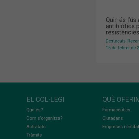
Quin és l’ús
antibiòtics 
resistèncie
Destacats
,
Recom
15 de febrer de 
EL COL·LEGI
QUÈ OFERIM
Què és?
Farmacèutics
Com s'organitza?
Ciutadans
Activitats
Empreses i entita
Tràmits