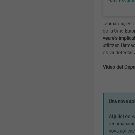
Font:
Portaf
Tanmateix, el C
de la Unió Eur
veure’s implica
utilitzen fàrma
es va detectar a
Vídeo del Depar
Una nova apl
Al juliol es
recomanacion
nova aplicac