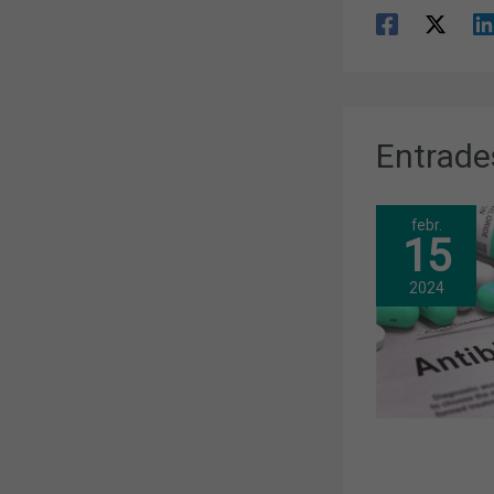
Entrade
febr.
15
2024