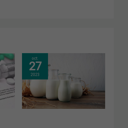
oct.
27
2023