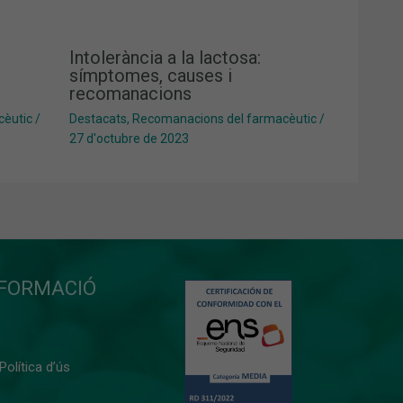
Intolerància a la lactosa:
símptomes, causes i
recomanacions
cèutic
/
Destacats
,
Recomanacions del farmacèutic
/
27 d'octubre de 2023
NFORMACIÓ
 Política d’ús