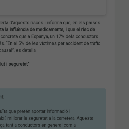
rta d’aquests riscos i informa que, en els països
ta la influència de medicaments, i que el risc de
, concreta que a Espanya, un 17% dels conductors
s. “En el 5% de les víctimes per accident de tràfic
causal”, es detalla.
ut i seguretat”
t:
uïta que pretén aportar informació i
, millorar la seguretat a la carretera. Aquesta
eça tant a conductors en general com a