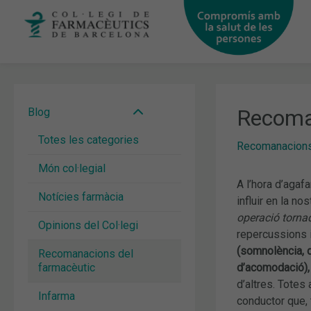
Vés
al
contingut
Recoman
Blog
Totes les categories
Recomanacions
Món col·legial
A l’hora d’agaf
Notícies farmàcia
influir en la n
operació torna
Opinions del Col·legi
repercussions 
(somnolència, d
Recomanacions del
farmacèutic
d’acomodació), 
d’altres. Tote
Infarma
conductor que, 