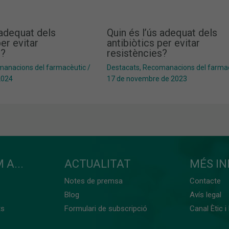
 adequat dels
Quin és l’ús adequat dels
per evitar
antibiòtics per evitar
s?
resistències?
anacions del farmacèutic
/
Destacats
,
Recomanacions del farma
2024
17 de novembre de 2023
 A...
ACTUALITAT
MÉS I
Notes de premsa
Contacte
Blog
Avís legal
ts
Formulari de subscripció
Canal Ètic i