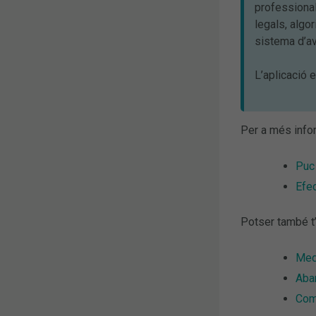
professional
legals, algo
sistema d’aví
L’aplicació 
Per a més info
Puc 
Efe
Potser també t’
Medi
Aba
Com 