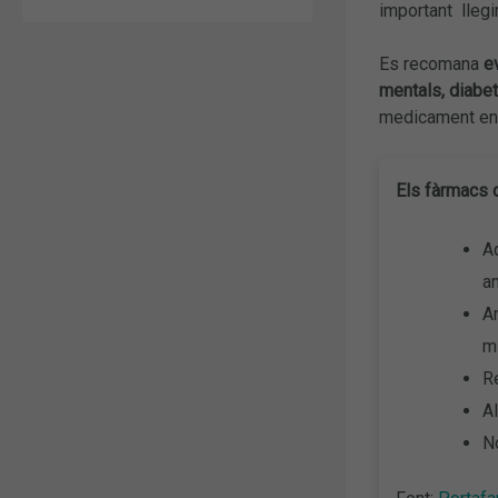
important llegir
Es recomana
e
mentals, diabet
medicament en e
Els fàrmacs 
Aq
an
An
m
R
Al
N