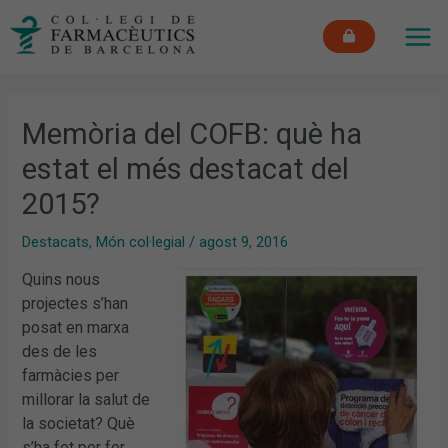
Vés
MAI
al
ME
contingut
Memòria del COFB: què ha
estat el més destacat del
2015?
Destacats
,
Món col·legial
/
agost 9, 2016
Quins nous
projectes s’han
posat en marxa
des de les
farmàcies per
millorar la salut de
la societat? Què
s’ha fet per fer