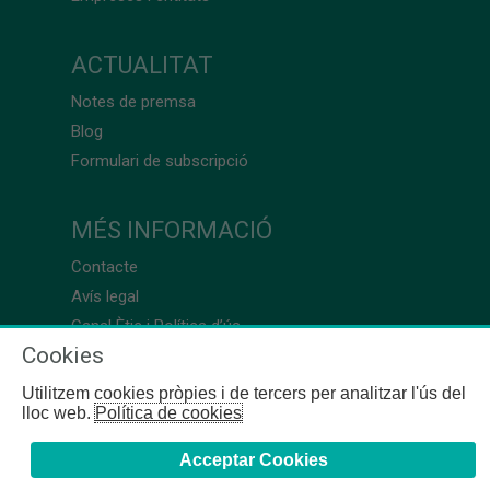
ACTUALITAT
Notes de premsa
Blog
Formulari de subscripció
MÉS INFORMACIÓ
Contacte
Avís legal
Canal Ètic i Política d’ús
Cookies
Utilitzem cookies pròpies i de tercers per analitzar l'ús del
lloc web.
Política de cookies
Acceptar Cookies