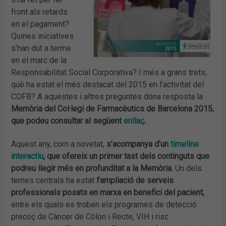
front als retards
en el pagament?
Quines iniciatives
s’han dut a terme
en el marc de la
Responsabilitat Social Corporativa? I més a grans trets,
què ha estat el més destacat del 2015 en l’activitat del
COFB? A aquestes i altres preguntes dóna resposta la
Memòria del Col·legi de Farmacèutics de Barcelona 2015,
que podeu consultar al següent
enllaç
.
Aquest any, com a novetat,
s’acompanya d’un
timeline
interactiu
, que ofereix un primer tast dels continguts que
podreu llegir més en profunditat a la Memòria.
Un dels
temes centrals ha estat
l’ampliació de serveis
professionals posats en marxa en benefici del pacient,
entre els quals es troben els programes de detecció
precoç de Càncer de Còlon i Recte, VIH i risc