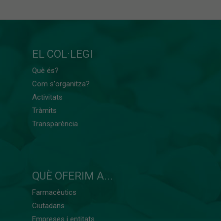
EL COL·LEGI
Què és?
Com s'organitza?
Activitats
Tràmits
Transparència
QUÈ OFERIM A...
Farmacèutics
Ciutadans
Empreses i entitats