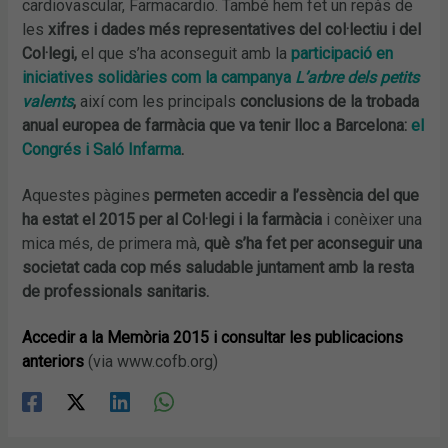
cardiovascular, Farmacardio. També hem fet un repàs de
les
xifres i dades més representatives del col·lectiu i del
Col·legi,
el que s’ha aconseguit amb la
participació en
iniciatives solidàries com la campanya
L’arbre dels petits
valents
,
així com les principals
conclusions de la trobada
anual europea de farmàcia que va tenir lloc a Barcelona:
el
Congrés i Saló Infarma
.
Aquestes pàgines
permeten accedir a l’essència del que
ha estat el 2015 per al Col·legi i la farmàcia
i conèixer una
mica més, de primera mà,
q
uè s’ha fet per aconseguir una
societat cada cop més saludable juntament amb la resta
de professionals sanitaris.
Accedir a la Memòria 2015 i consultar les publicacions
anteriors
(via www.cofb.org)