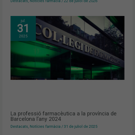
Destacats
,
Notícies farmàcia
/
22 de juliol de 2026
jul.
31
2025
La professió farmacèutica a la província de
Barcelona l’any 2024
Destacats
,
Notícies farmàcia
/
31 de juliol de 2025