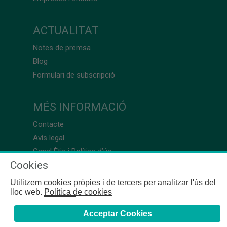
ACTUALITAT
Notes de premsa
Blog
Formulari de subscripció
MÉS INFORMACIÓ
Contacte
Avís legal
Canal Ètic i Política d’ús
Cookies
Utilitzem cookies pròpies i de tercers per analitzar l'ús del
lloc web.
Política de cookies
Acceptar Cookies