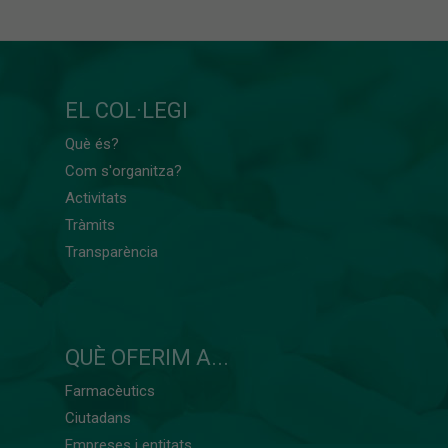
EL COL·LEGI
Què és?
Com s'organitza?
Activitats
Tràmits
Transparència
QUÈ OFERIM A...
Farmacèutics
Ciutadans
Empreses i entitats