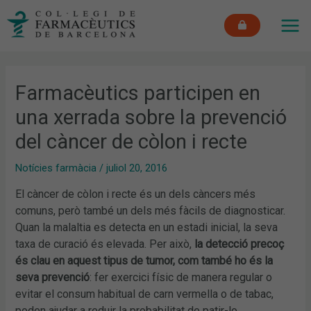
Vés
MAI
al
ME
contingut
Farmacèutics participen en
una xerrada sobre la prevenció
del càncer de còlon i recte
Notícies farmàcia
/
juliol 20, 2016
El càncer de còlon i recte és un dels càncers més
comuns, però també un dels més fàcils de diagnosticar.
Quan la malaltia es detecta en un estadi inicial, la seva
taxa de curació és elevada. Per això,
la detecció precoç
és clau en aquest tipus de tumor, com també ho és la
seva prevenció
: fer exercici físic de manera regular o
evitar el consum habitual de carn vermella o de tabac,
poden ajudar a reduir la probabilitat de patir-lo.