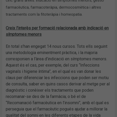
cinc grans àrees: indicació en símptomes menors, gestió
farmacèutica, farmacoteràpia, dermocosmètica i altres
tractaments com la fitoteràpia i homeopatia.
Creix l’interès per formació relacionada amb indicació en
símptomes menors
En total s’han engegat 14 nous cursos. Tots ells seguint
una metodologia eminentment pràctica, i la majoria
corresponien a l’àrea d’indicació en símptomes menors.
Aquest és el cas, per exemple, del curs “Infeccions
vaginals i higiene íntima”, en el qual es van donar les
claus per diferenciar les infeccions que poden ser motiu
de consulta, saber en quins casos derivar al metge per al
diagnòstic i conèixer els tractaments que poden
recomanar-se des de la farmàcia; o bé el de
“Recomanació farmacèutica en l’insomni”, amb el qual es
perseguia que el farmacèutic pogués ajudar a millorar la
qualitat del somni en les diferents etapes de la vida