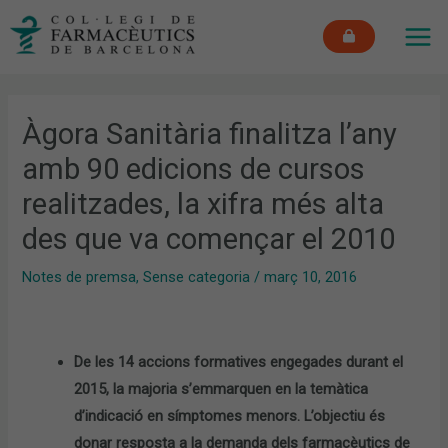
Vés
MAI
al
ME
contingut
Àgora Sanitària finalitza l’any
amb 90 edicions de cursos
realitzades, la xifra més alta
des que va començar el 2010
Notes de premsa
,
Sense categoria
/
març 10, 2016
De les 14 accions formatives engegades durant el
2015, la majoria s’emmarquen en la temàtica
d’indicació en símptomes menors. L’objectiu és
donar resposta a la demanda dels farmacèutics de