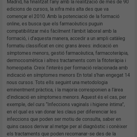
Madrid, ha finalitzat l’any amb la realització de més de 90
edicions de cursos, la xifra més alta des que va
començar el 2010. Amb la potenciació de la formació
online, es busca que els farmacèutics puguin
compatibilitzar més fàcilment l’àmbit laboral amb la
formació, i d’aquesta manera, accedir a un ampli catàleg
formatiu classificat en cinc grans àrees: indicació en
símptomes menors, gestió farmacèutica, farmacoteràpia,
dermocosmètica i altres tractaments com la fitoteràpia i
homeopatia. Creix l’interès per formació relacionada amb
indicació en símptomes menors En total s’han engegat 14
nous cursos. Tots ells seguint una metodologia
eminentment pràctica, i la majoria corresponien a l’àrea
d’indicació en símptomes menors. Aquest és el cas, per
exemple, del curs “Infeccions vaginals i higiene íntima”,
en el qual es van donar les claus per diferenciar les
infeccions que poden ser motiu de consulta, saber en
quins casos derivar al metge per al diagnòstic i conèixer
els tractaments que poden recomanar-se des de la