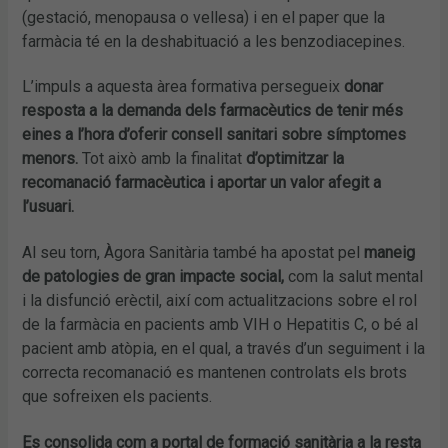
(gestació, menopausa o vellesa) i en el paper que la
farmàcia té en la deshabituació a les benzodiacepines.
L’impuls a aquesta àrea formativa persegueix
donar
resposta a la demanda dels farmacèutics de tenir més
eines a l’hora d’oferir consell sanitari sobre símptomes
menors.
Tot això amb la finalitat
d’optimitzar la
recomanació farmacèutica i aportar un valor afegit a
l’usuari.
Al seu torn, Àgora Sanitària també ha apostat pel
maneig
de patologies de gran impacte social,
com la salut mental
i la disfunció erèctil, així com actualitzacions sobre el rol
de la farmàcia en pacients amb VIH o Hepatitis C, o bé al
pacient amb atòpia, en el qual, a través d’un seguiment i la
correcta recomanació es mantenen controlats els brots
que sofreixen els pacients.
Es consolida com a portal de formació sanitària a la resta