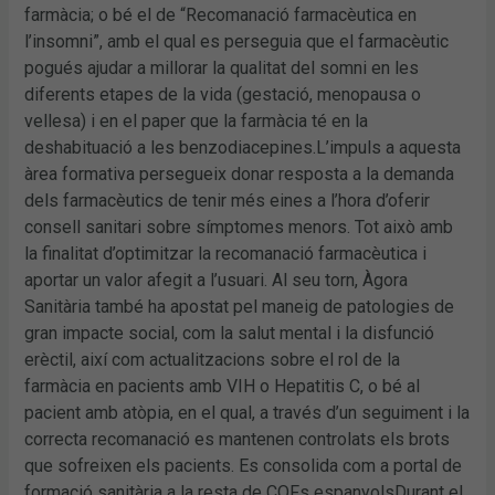
farmàcia; o bé el de “Recomanació farmacèutica en
l’insomni”, amb el qual es perseguia que el farmacèutic
pogués ajudar a millorar la qualitat del somni en les
diferents etapes de la vida (gestació, menopausa o
vellesa) i en el paper que la farmàcia té en la
deshabituació a les benzodiacepines.L’impuls a aquesta
àrea formativa persegueix donar resposta a la demanda
dels farmacèutics de tenir més eines a l’hora d’oferir
consell sanitari sobre símptomes menors. Tot això amb
la finalitat d’optimitzar la recomanació farmacèutica i
aportar un valor afegit a l’usuari. Al seu torn, Àgora
Sanitària també ha apostat pel maneig de patologies de
gran impacte social, com la salut mental i la disfunció
erèctil, així com actualitzacions sobre el rol de la
farmàcia en pacients amb VIH o Hepatitis C, o bé al
pacient amb atòpia, en el qual, a través d’un seguiment i la
correcta recomanació es mantenen controlats els brots
que sofreixen els pacients. Es consolida com a portal de
formació sanitària a la resta de COFs espanyolsDurant el