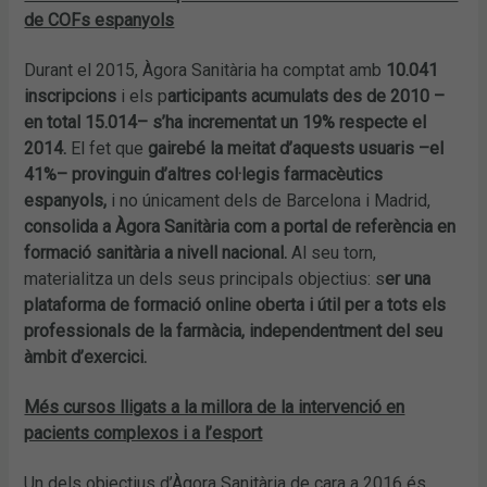
de COFs espanyols
Durant el 2015, Àgora Sanitària ha comptat amb
10.041
inscripcions
i els p
articipants acumulats des de 2010 –
en total 15.014– s’ha incrementat un 19% respecte el
2014.
El fet que
gairebé la meitat d’aquests usuaris –el
41%– provinguin d’altres col·legis farmacèutics
espanyols,
i no únicament dels de Barcelona i Madrid,
consolida a Àgora Sanitària com a portal de referència en
formació sanitària a nivell nacional.
Al seu torn,
materialitza un dels seus principals objectius: s
er una
plataforma de formació online oberta i útil per a tots els
professionals de la farmàcia, independentment del seu
àmbit d’exercici.
Més cursos lligats a la millora de la intervenció en
pacients complexos i a l’esport
Un dels objectius d’Àgora Sanitària de cara a 2016 és