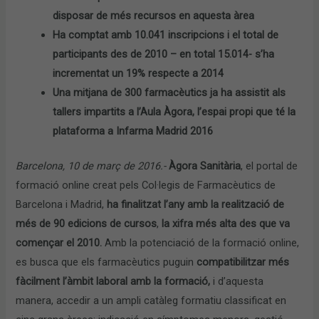
disposar de més recursos en aquesta àrea
Ha comptat amb 10.041 inscripcions i el total de
participants des de 2010 – en total 15.014- s’ha
incrementat un 19% respecte a 2014
Una mitjana de 300 farmacèutics ja ha assistit als
tallers impartits a l’Aula Àgora, l’espai propi que té la
plataforma a Infarma Madrid 2016
Barcelona, 10 de març de 2016.-
Àgora Sanitària
, el portal de
formació online creat pels Col·legis de Farmacèutics de
Barcelona i Madrid,
ha finalitzat l’any amb la realització de
més de 90 edicions de cursos
,
la xifra més alta des que va
començar el 2010.
Amb la potenciació de la formació online,
es busca que els farmacèutics puguin
compatibilitzar més
fàcilment l’àmbit laboral amb la formació,
i d’aquesta
manera, accedir a un ampli catàleg formatiu classificat en