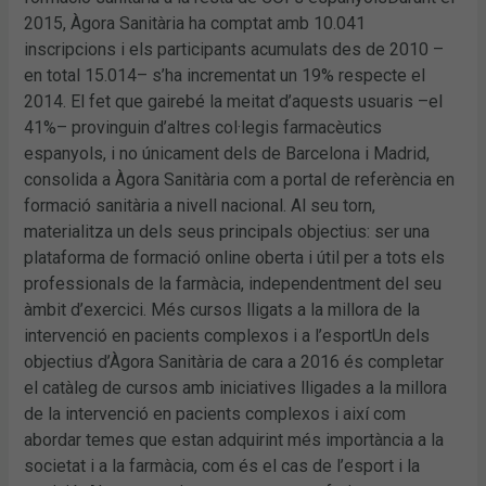
2015, Àgora Sanitària ha comptat amb 10.041
inscripcions i els participants acumulats des de 2010 –
en total 15.014– s’ha incrementat un 19% respecte el
2014. El fet que gairebé la meitat d’aquests usuaris –el
41%– provinguin d’altres col·legis farmacèutics
espanyols, i no únicament dels de Barcelona i Madrid,
consolida a Àgora Sanitària com a portal de referència en
formació sanitària a nivell nacional. Al seu torn,
materialitza un dels seus principals objectius: ser una
plataforma de formació online oberta i útil per a tots els
professionals de la farmàcia, independentment del seu
àmbit d’exercici. Més cursos lligats a la millora de la
intervenció en pacients complexos i a l’esportUn dels
objectius d’Àgora Sanitària de cara a 2016 és completar
el catàleg de cursos amb iniciatives lligades a la millora
de la intervenció en pacients complexos i així com
abordar temes que estan adquirint més importància a la
societat i a la farmàcia, com és el cas de l’esport i la