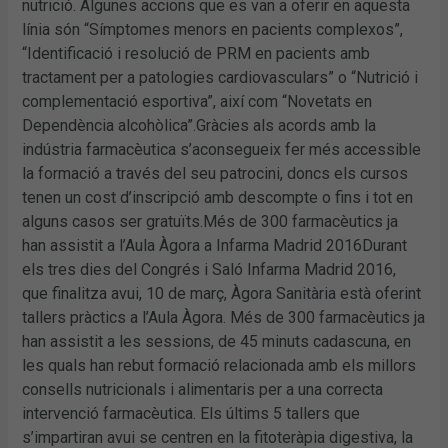
nutrició. Algunes accions que es van a oferir en aquesta
línia són “Símptomes menors en pacients complexos”,
“Identificació i resolució de PRM en pacients amb
tractament per a patologies cardiovasculars” o “Nutrició i
complementació esportiva”, així com “Novetats en
Dependència alcohòlica”.Gràcies als acords amb la
indústria farmacèutica s’aconsegueix fer més accessible
la formació a través del seu patrocini, doncs els cursos
tenen un cost d’inscripció amb descompte o fins i tot en
alguns casos ser gratuïts.Més de 300 farmacèutics ja
han assistit a l’Aula Àgora a Infarma Madrid 2016Durant
els tres dies del Congrés i Saló Infarma Madrid 2016,
que finalitza avui, 10 de març, Àgora Sanitària està oferint
tallers pràctics a l’Aula Àgora. Més de 300 farmacèutics ja
han assistit a les sessions, de 45 minuts cadascuna, en
les quals han rebut formació relacionada amb els millors
consells nutricionals i alimentaris per a una correcta
intervenció farmacèutica. Els últims 5 tallers que
s’impartiran avui se centren en la fitoteràpia digestiva, la