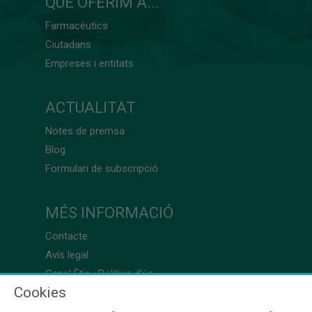
QUÈ OFERIM A...
Farmacèutics
Ciutadans
Empreses i entitats
ACTUALITAT
Notes de premsa
Blog
Formulari de subscripció
MÉS INFORMACIÓ
Contacte
Avís legal
Canal Ètic i Política d’ús
Cookies