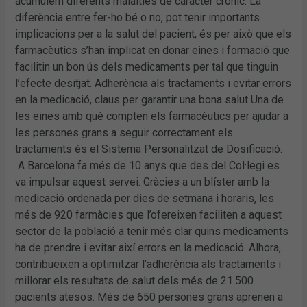
acumulem diferents malalties de caràcter crònic. La
diferència entre fer-ho bé o no, pot tenir importants
implicacions per a la salut del pacient, és per això que els
farmacèutics s’han implicat en donar eines i formació que
facilitin un bon ús dels medicaments per tal que tinguin
l’efecte desitjat. Adherència als tractaments i evitar errors
en la medicació, claus per garantir una bona salut Una de
les eines amb què compten els farmacèutics per ajudar a
les persones grans a seguir correctament els
tractaments és el Sistema Personalitzat de Dosificació.
A Barcelona fa més de 10 anys que des del Col·legi es
va impulsar aquest servei. Gràcies a un blíster amb la
medicació ordenada per dies de setmana i horaris, les
més de 920 farmàcies que l’ofereixen faciliten a aquest
sector de la població a tenir més clar quins medicaments
ha de prendre i evitar així errors en la medicació. Alhora,
contribueixen a optimitzar l’adherència als tractaments i
millorar els resultats de salut dels més de 21.500
pacients atesos. Més de 650 persones grans aprenen a