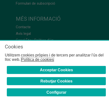
Formulari de subscripció
MÉS INFORMACIÓ
Contacte
Avís legal
Canal Ètic i Política d’ús
Cookies
Utilitzem cookies pròpies i de tercers per analitzar l'ús del
lloc web.
Política de cookies
Acceptar Cookies
Rebutjar Cookies
Configurar
COFB
- 2024 | Girona, 64-66 - 08009 Barcelona - Tel. +34
93 244 07 10