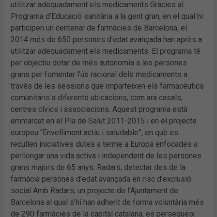
utilitzar adequadament els medicaments Gràcies al
Programa d’Educació sanitària a la gent gran, en el qual hi
participen un centenar de farmàcies de Barcelona, el
2014 més de 650 persones d’edat avançada han après a
utilitzar adequadament els medicaments. El programa té
per objectiu dotar de més autonomia a les persones
grans per fomentar l’ús racional dels medicaments a
través de les sessions que imparteixen els farmacèutics
comunitaris a diferents ubicacions, com ara casals,
centres cívics i associacions. Aquest programa està
emmarcat en el Pla de Salut 2011-2015 i en el projecte
europeu “Envelliment actiu i saludable”, en què es
recullen iniciatives dutes a terme a Europa enfocades a
perllongar una vida activa i independent de les persones
grans majors de 65 anys. Radars, detectar des de la
farmàcia persones d’edat avançada en risc d’exclusió
social Amb Radars, un projecte de l’Ajuntament de
Barcelona al qual s’hi han adherit de forma voluntària més
de 290 farmàcies de la capital catalana, es persegueix