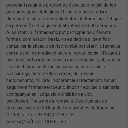
prevenir i reduir els problemes d’exclusió social de les
persones grans. Actualment hi ha farmàcies radars
distribuïdes als diferents districtes de Barcelona, fet que
ha permès fer el seguiment al voltant de 600 persones.
Al seu torn, el farmacèutic pot participar de diferents
formes: com a radar bàsic, on es dedica a identificar i
comunicar la situació de risc; també pot oferir la farmàcia
com a espai de mediació entre el servei social i l’usuari; i
finalment, pot participar com a radar especialitzat, fase en
la qual el farmacèutic actua com a agent de salut i
s’encarrega, entre d’altres coses, de revisar
medicaments, millorar l’adherència al tractament, fer un
seguiment farmacoterapèutic, impartir educació sanitària i
acompanyar en l’adquisició d’hàbits de vida
saludables. Per a més informació: Departament de
Comunicació del Col·legi de Farmacèutics de Barcelona
(COFB)Telèfon: 93 244 07 28 / 18
premsa@cofb.net COFB.ORG