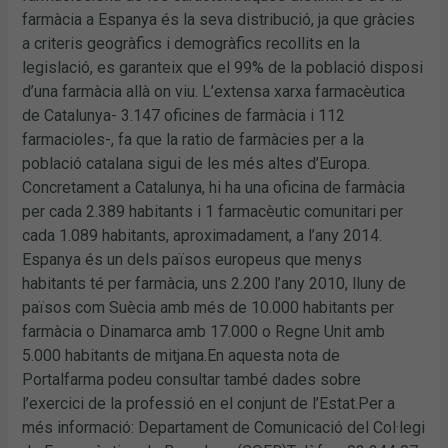
farmàcia a Espanya és la seva distribució, ja que gràcies
a criteris geogràfics i demogràfics recollits en la
legislació, es garanteix que el 99% de la població disposi
d’una farmàcia allà on viu. L’extensa xarxa farmacèutica
de Catalunya- 3.147 oficines de farmàcia i 112
farmacioles-, fa que la ratio de farmàcies per a la
població catalana sigui de les més altes d’Europa.
Concretament a Catalunya, hi ha una oficina de farmàcia
per cada 2.389 habitants i 1 farmacèutic comunitari per
cada 1.089 habitants, aproximadament, a l’any 2014.
Espanya és un dels països europeus que menys
habitants té per farmàcia, uns 2.200 l’any 2010, lluny de
països com Suècia amb més de 10.000 habitants per
farmàcia o Dinamarca amb 17.000 o Regne Unit amb
5.000 habitants de mitjana.En aquesta nota de
Portalfarma podeu consultar també dades sobre
l’exercici de la professió en el conjunt de l’Estat.Per a
més informació: Departament de Comunicació del Col·legi