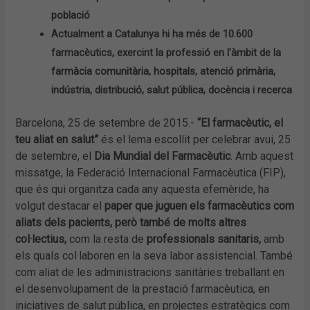
població
Actualment a Catalunya hi ha més de 10.600
farmacèutics, exercint la professió en l’àmbit de la
farmàcia comunitària, hospitals, atenció primària,
indústria, distribució, salut pública, docència i recerca
Barcelona, 25 de setembre de 2015.-
“El farmacèutic, el
teu aliat en salut”
és el lema escollit per celebrar avui, 25
de setembre, el
Dia Mundial del Farmacèutic
. Amb aquest
missatge, la Federació Internacional Farmacèutica (FIP),
que és qui organitza cada any aquesta efemèride, ha
volgut destacar el
paper que juguen els farmacèutics com
aliats dels pacients, però també de molts altres
col·lectius,
com la resta de
professionals sanitaris,
amb
els quals col·laboren en la seva labor assistencial. També
com aliat de les administracions sanitàries treballant en
el desenvolupament de la prestació farmacèutica, en
iniciatives de salut pública, en projectes estratègics com