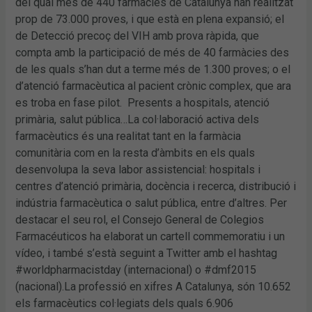
del qual més de 440 farmàcies de Catalunya han realitzat
prop de 73.000 proves, i que està en plena expansió; el
de Detecció precoç del VIH amb prova ràpida, que
compta amb la participació de més de 40 farmàcies des
de les quals s’han dut a terme més de 1.300 proves; o el
d’atenció farmacèutica al pacient crònic complex, que ara
es troba en fase pilot. Presents a hospitals, atenció
primària, salut pública…La col·laboració activa dels
farmacèutics és una realitat tant en la farmàcia
comunitària com en la resta d’àmbits en els quals
desenvolupa la seva labor assistencial: hospitals i
centres d’atenció primària, docència i recerca, distribució i
indústria farmacèutica o salut pública, entre d’altres. Per
destacar el seu rol, el Consejo General de Colegios
Farmacéuticos ha elaborat un cartell commemoratiu i un
vídeo, i també s’està seguint a Twitter amb el hashtag
#worldpharmacistday (internacional) o #dmf2015
(nacional).La professió en xifres A Catalunya, són 10.652
els farmacèutics col·legiats dels quals 6.906