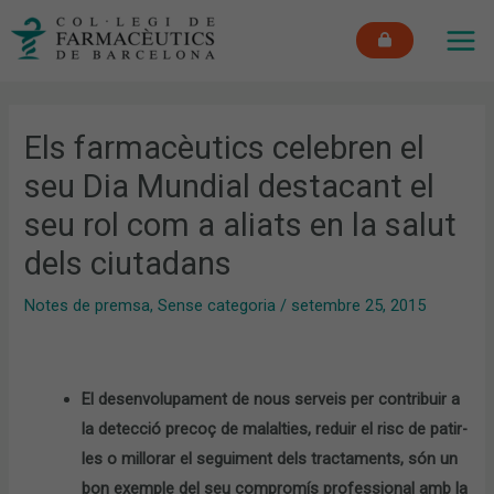
Vés
MAI
al
ME
contingut
Els farmacèutics celebren el
seu Dia Mundial destacant el
seu rol com a aliats en la salut
dels ciutadans
Notes de premsa
,
Sense categoria
/
setembre 25, 2015
El desenvolupament de nous serveis per contribuir a
la detecció precoç de malalties, reduir el risc de patir-
les o millorar el seguiment dels tractaments, són un
bon exemple del seu compromís professional amb la