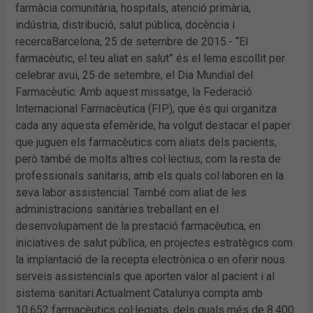
farmàcia comunitària, hospitals, atenció primària,
indústria, distribució, salut pública, docència i
recercaBarcelona, 25 de setembre de 2015.- “El
farmacèutic, el teu aliat en salut” és el lema escollit per
celebrar avui, 25 de setembre, el Dia Mundial del
Farmacèutic. Amb aquest missatge, la Federació
Internacional Farmacèutica (FIP), que és qui organitza
cada any aquesta efemèride, ha volgut destacar el paper
que juguen els farmacèutics com aliats dels pacients,
però també de molts altres col·lectius, com la resta de
professionals sanitaris, amb els quals col·laboren en la
seva labor assistencial. També com aliat de les
administracions sanitàries treballant en el
desenvolupament de la prestació farmacèutica, en
iniciatives de salut pública, en projectes estratègics com
la implantació de la recepta electrònica o en oferir nous
serveis assistencials que aporten valor al pacient i al
sistema sanitari.Actualment Catalunya compta amb
10.652 farmacèutics col·legiats, dels quals més de 8.400