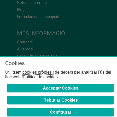
Notes de premsa
Blog
Formulari de subscripció
MÉS INFORMACIÓ
Contacte
Avís legal
Canal Ètic i Política d’ús
Cookies
Utilitzem cookies pròpies i de tercers per analitzar l'ús del
lloc web.
Política de cookies
Acceptar Cookies
Rebutjar Cookies
Configurar