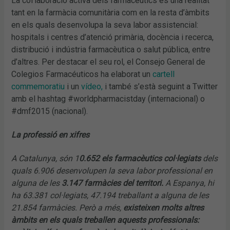
La col·laboració activa dels farmacèutics és una realitat
tant en la farmàcia comunitària com en la resta d’àmbits
en els quals desenvolupa la seva labor assistencial:
hospitals i centres d’atenció primària, docència i recerca,
distribució i indústria farmacèutica o salut pública, entre
d’altres. Per destacar el seu rol, el Consejo General de
Colegios Farmacéuticos ha elaborat un
cartell
commemoratiu
i un
vídeo,
i també s’està seguint a Twitter
amb el hashtag #worldpharmacistday (internacional) o
#dmf2015 (nacional).
La professió en xifres
A Catalunya, són 1
0.652 els farmacèutics col·legiats
dels
quals 6.906 desenvolupen la seva labor professional en
alguna de les
3.147 farmàcies del territori.
A Espanya, hi
ha 63.381 col·legiats, 47.194 treballant a alguna de les
21.854 farmàcies. Però a més,
existeixen molts altres
àmbits en els quals treballen aquests professionals: