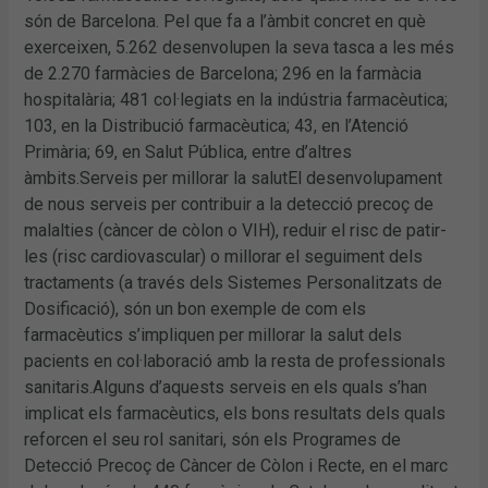
són de Barcelona. Pel que fa a l’àmbit concret en què
exerceixen, 5.262 desenvolupen la seva tasca a les més
de 2.270 farmàcies de Barcelona; 296 en la farmàcia
hospitalària; 481 col·legiats en la indústria farmacèutica;
103, en la Distribució farmacèutica; 43, en l’Atenció
Primària; 69, en Salut Pública, entre d’altres
àmbits.Serveis per millorar la salutEl desenvolupament
de nous serveis per contribuir a la detecció precoç de
malalties (càncer de còlon o VIH), reduir el risc de patir-
les (risc cardiovascular) o millorar el seguiment dels
tractaments (a través dels Sistemes Personalitzats de
Dosificació), són un bon exemple de com els
farmacèutics s’impliquen per millorar la salut dels
pacients en col·laboració amb la resta de professionals
sanitaris.Alguns d’aquests serveis en els quals s’han
implicat els farmacèutics, els bons resultats dels quals
reforcen el seu rol sanitari, són els Programes de
Detecció Precoç de Càncer de Còlon i Recte, en el marc