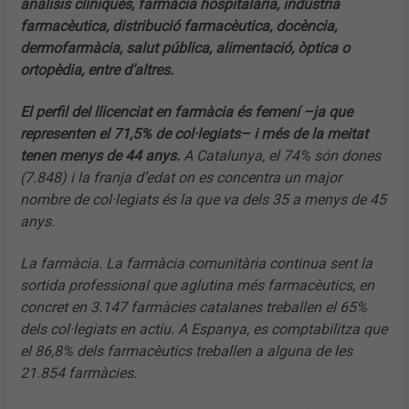
anàlisis clíniques, farmàcia hospitalària, indústria
farmacèutica, distribució farmacèutica, docència,
dermofarmàcia, salut pública, alimentació, òptica o
ortopèdia, entre d’altres.
El perfil del llicenciat en farmàcia és femení –ja que
representen el 71,5% de col·legiats– i més de la meitat
tenen menys de 44 anys.
A Catalunya, el 74% són dones
(7.848) i la franja d’edat on es concentra un major
nombre de col·legiats és la que va dels 35 a menys de 45
anys.
La farmàcia. La farmàcia comunitària continua sent la
sortida professional que aglutina més farmacèutics, en
concret en 3.147 farmàcies catalanes treballen el 65%
dels col·legiats en actiu. A Espanya, es comptabilitza que
el 86,8% dels farmacèutics treballen a alguna de les
21.854 farmàcies.