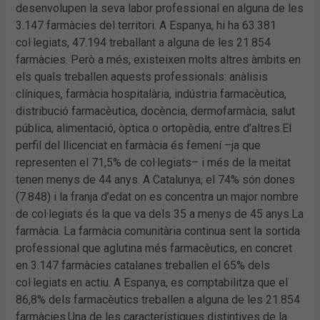
desenvolupen la seva labor professional en alguna de les
3.147 farmàcies del territori. A Espanya, hi ha 63.381
col·legiats, 47.194 treballant a alguna de les 21.854
farmàcies. Però a més, existeixen molts altres àmbits en
els quals treballen aquests professionals: anàlisis
clíniques, farmàcia hospitalària, indústria farmacèutica,
distribució farmacèutica, docència, dermofarmàcia, salut
pública, alimentació, òptica o ortopèdia, entre d’altres.El
perfil del llicenciat en farmàcia és femení –ja que
representen el 71,5% de col·legiats– i més de la meitat
tenen menys de 44 anys. A Catalunya, el 74% són dones
(7.848) i la franja d’edat on es concentra un major nombre
de col·legiats és la que va dels 35 a menys de 45 anys.La
farmàcia. La farmàcia comunitària continua sent la sortida
professional que aglutina més farmacèutics, en concret
en 3.147 farmàcies catalanes treballen el 65% dels
col·legiats en actiu. A Espanya, es comptabilitza que el
86,8% dels farmacèutics treballen a alguna de les 21.854
farmàcies.Una de les característiques distintives de la