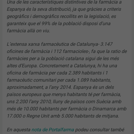
Una de les característiques distintives de la farmàcia a
Espanya és la seva distribució, ja que gràcies a criteris
geogràfics i demogràfics recollits en la legislació, es
garanteix que el 99% de la població disposi d’una
farmàcia allà on viu.
L’extensa xarxa farmacèutica de Catalunya- 3.147
oficines de farmàcia i 112 farmacioles-, fa que la ratio de
farmàcies per a la població catalana sigui de les més
altes d’Europa. Concretament a Catalunya, hi ha una
oficina de farmàcia per cada 2.389 habitants i 1
farmacèutic comunitari per cada 1.089 habitants,
aproximadament, a l’any 2014. Espanya és un dels
països europeus que menys habitants té per farmàcia,
uns 2.200 l’any 2010, lluny de països com Suècia amb
més de 10.000 habitants per farmàcia o Dinamarca amb
17.000 o Regne Unit amb 5.000 habitants de mitjana.
En aquesta
nota de Portalfarma
podeu consultar també