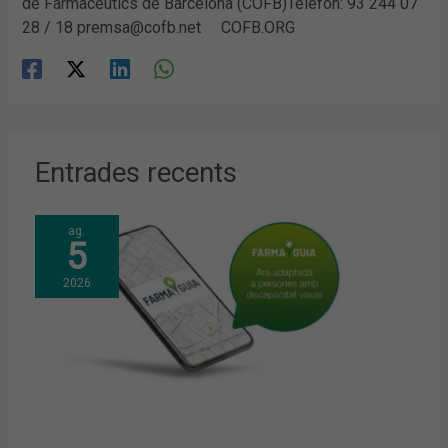
de Farmacèutics de Barcelona (COFB)Telèfon: 93 244 07
28 / 18 premsa@cofb.net COFB.ORG
Entrades recents
ag.
5
2026