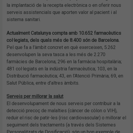
la implantació de la recepta electrònica o en oferir nous
serveis assistencials que aporten valor al pacient i al
sistema sanitari.
Actualment Catalunya compta amb 10.652 farmacèutics
col·legiats, dels quals més de 8.400 són de Barcelona.
Pel que fa a l’àmbit concret en què exerceixen, 5.262
desenvolupen la seva tasca a les més de 2.270
farmàcies de Barcelona; 296 en la farmàcia hospitalària;
481 col·legiats en la indústria farmacèutica; 103, en la
Distribució farmacèutica; 43, en l’Atenció Primària; 69, en
Salut Pública, entre d’altres àmbits.
Serveis per millorar la salut
El desenvolupament de nous serveis per contribuir a la
detecció precoç de malalties (càncer de còlon o VIH),
reduir el risc de patir-les (risc cardiovascular) o millorar el
seguiment dels tractaments (a través dels Sistemes
Personalitzats de Dosificació), són un bon exemple de