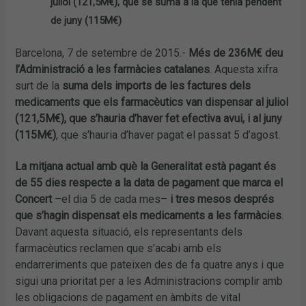
juliol (121,5M€), que se suma a la que tenia pendent
de juny (115M€)
Barcelona, 7 de setembre de 2015.-
Més de 236M€ deu
l’Administració a les farmàcies catalanes
. Aquesta xifra
surt de la
suma dels imports de les factures dels
medicaments que els farmacèutics van dispensar al juliol
(121,5M€), que s’hauria d’haver fet efectiva avui, i al juny
(115M€)
, que s’hauria d’haver pagat el passat 5 d’agost.
La mitjana actual amb què la Generalitat està pagant és
de 55 dies respecte a la data de pagament que marca el
Concert
–el dia 5 de cada mes–
i tres mesos després
que s’hagin dispensat els medicaments a les farmàcies
.
Davant aquesta situació, els representants dels
farmacèutics reclamen que s’acabi amb els
endarreriments que pateixen des de fa quatre anys i que
sigui una prioritat per a les Administracions complir amb
les obligacions de pagament en àmbits de vital