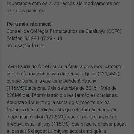
importància com és el de l’accés als medicaments per
part dels pacients.
Per a més informació:
Consell de Col·legis Farmacèutics de Catalunya (CCFC)
Telèfon: 93 244 07 28 / 18
premsa@cofb.net
Avui hauria de fer efectiva la factura dels medicaments
que els farmacèutics van dispensar al juliol (121,5M€),
que se suma a la que tenia pendent de juny
(115M€)Barcelona, 7 de setembre de 2015.- Més de
236M€ deu l’Administració a les farmàcies catalanes.
Aquesta xifra surt de la suma dels imports de les
factures dels medicaments que els farmacèutics van
dispensar al juliol (121,5M€), que s’hauria d’haver fet
efectiva avui, i al juny (115M€), que s’hauria d’haver pagat
el passat 5 d’agost.La mitjana actual amb què la