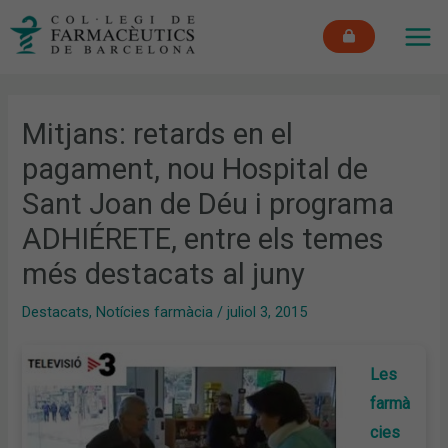
Vés
MAI
al
ME
contingut
Mitjans: retards en el
pagament, nou Hospital de
Sant Joan de Déu i programa
ADHIÉRETE, entre els temes
més destacats al juny
Destacats
,
Notícies farmàcia
/
juliol 3, 2015
Les
farmà
cies