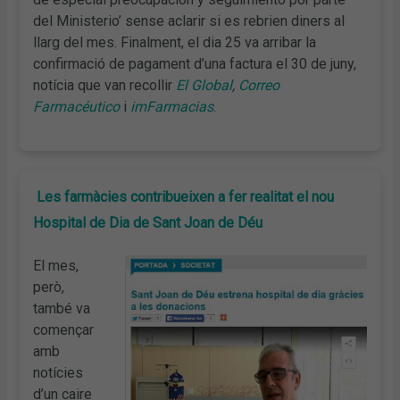
del Ministerio’ sense aclarir si es rebrien diners al
llarg del mes. Finalment, el dia 25 va arribar la
confirmació de pagament d’una factura el 30 de juny,
notícia que van recollir
El Global
,
Correo
Farmacéutico
i
imFarmacias
.
Les farmàcies contribueixen a fer realitat el nou
Hospital de Dia de Sant Joan de Déu
El mes,
però,
també va
començar
amb
notícies
d’un caire