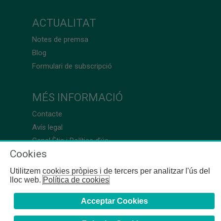
ACTUALITAT
Notes de premsa
Blog
Formulari de subscripció
MÉS INFORMACIÓ
Contacte
Avís legal
Canal Ètic i Política d’ús
Cookies
Utilitzem cookies pròpies i de tercers per analitzar l'ús del
lloc web.
Política de cookies
Acceptar Cookies