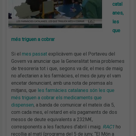
catal
anes,
les
que
més triguen a cobrar
Si el
mes passat
explicàvem que el Portaveu del
Govern va anunciar que la Generalitat tenia problemes
de tresoreria tot i que, segons va dir, el mes de maig
no afectarien a les farmàcies, el mes de juny el vam
encetar denunciant, amb una nota de premsa als
mitjans, que
les farmàcies catalanes són les que
més triguen a cobrar els medicaments que
dispensen
, a banda de comunicar el mateix dia 5,
com cada mes, el retard en els pagaments de dos
mesos de deute equivalents a 232M€,
corresponents a les factures d’abril i maig.
RAC1
ho
recollia al matí (programa del 5 de juny, “El Món a