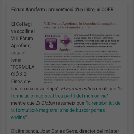
Fòrum Aprofarm i presentació d’un llibre, al COFB
El Col·legi
va acollir el
VIII Fòrum
Aprofarm,
sota el
lema
“FORMULA
CIÓ 2.0:
Eines on-
line en una nova etapa”.
El Farmacéutico
recull que “
la
formulació magistral treu partit del món online
”
mentre que
El Global
resumeix que “
la rentabilitat de
la formulació magistral s’ha de buscar portes
endins
”.
D’altra banda, Joan Carles Serra, director del màster