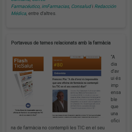
Farmacéutico
,
imFarmacias
,
Consalud
i
Redacción
Médica
, entre d’altres.
Portaveus de temes relacionats amb la farmàcia
“A
dia
d’av
ui és
imp
ensa
ble
que
una
ofici
na de farmàcia no contempli les TIC en el seu