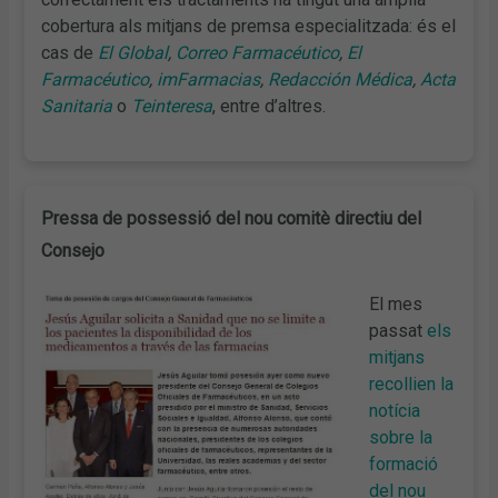
cobertura als mitjans de premsa especialitzada: és el
cas de
El Global
,
Correo Farmacéutico
,
El
Farmacéutico
,
imFarmacias
,
Redacción Médica
,
Acta
Sanitaria
o
Teinteresa
, entre d’altres.
Pressa de possessió del nou comitè directiu del
Consejo
El mes
passat
els
mitjans
recollien la
notícia
sobre la
formació
del nou