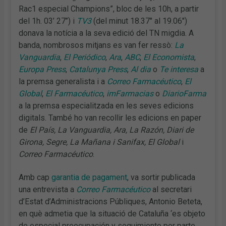
Rac1 especial Champions”, bloc de les 10h, a partir
del 1h. 03’ 27’’) i
TV3
(del minut 18.37″ al 19.06″)
donava la notícia a la seva edició del TN migdia. A
banda, nombrosos mitjans es van fer ressò:
La
Vanguardia
,
El Periódico
,
Ara
,
ABC
,
El Economista
,
Europa Press
,
Catalunya Press
,
Al dia
o
Te interesa
a
la premsa generalista i a
Correo Farmacéutico
,
El
Global
,
El Farmacéutico
,
imFarmacias
o
DiarioFarma
a la premsa especialitzada en les seves edicions
digitals. També ho van recollir les edicions en paper
de
El País, La Vanguardia, Ara, La Razón, Diari de
Girona, Segre, La Mañana i Sanifax, El Global
i
Correo Farmacéutico
.
Amb cap
garantia de pagament
, va sortir publicada
una entrevista a
Correo Farmacéutico
al secretari
d’Estat d’Administracions Públiques, Antonio Beteta,
en què admetia que la situació de Cataluña ‘es objeto
de especial preocupación y seguimiento por parte