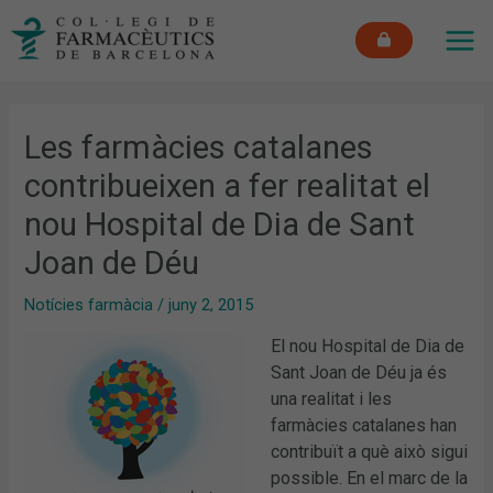
Vés
MAI
al
ME
contingut
Les farmàcies catalanes
contribueixen a fer realitat el
nou Hospital de Dia de Sant
Joan de Déu
Notícies farmàcia
/
juny 2, 2015
El nou Hospital de Dia de
Sant Joan de Déu ja és
una realitat i les
farmàcies catalanes han
contribuït a què això sigui
possible. En el marc de la