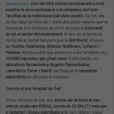
farmacèutics
,
més del 93% valoren positivament o molt
positiva la seva participació a la campanya, així com
l’acollida de la mateixa per part dels usuaris.
De fet, una
de les claus de l’èxit de L
’arbre dels petits valents
, que va
començar el 2 d’octubre de 2014, ha estat la
implicació
de tot el sector del medicament
. A més de la farmàcia
comunitària, també han participat la
distribució
, a través
de
Fedifar, Fedefarma, Alliance Healthcare, Cofares i
Hefame,
fent possible que arribessin a les farmàcies les
129.880 capsetes que s’han venut
. D’altra banda, els
laboratoris farmacèutics Angelini Farmacèutica,
Laboratoris Ferrer i Sanofi
han finançat la
campanya
publicitària
per difondre la iniciativa.
Com és el nou Hospital de Dia?
El nou Hospital de Dia, que
simula ser un bosc al seu
interior, ocupa uns 850m2, consta de 23 llits (11 més que
a l’anterior) i boxes individuals
amb llum natural i espai