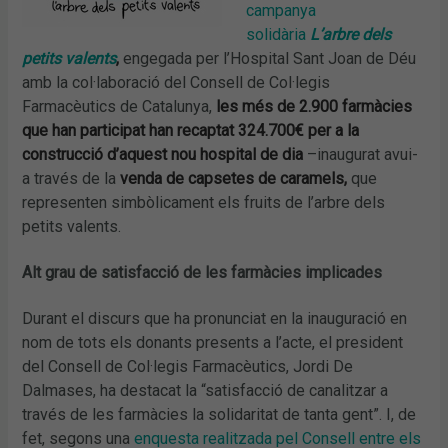
campanya
solidària
L’a
rbre dels
petits valents
,
engegada per l’Hospital Sant Joan de Déu
amb la col·laboració del Consell de Col·legis
Farmacèutics de Catalunya,
les més de 2.900 farmàcies
que han participat han recaptat 324.700€ per a la
construcció d’aquest nou hospital de dia
–inaugurat avui-
a través de la
venda de capsetes de caramels,
que
representen simbòlicament els fruits de l’arbre dels
petits valents.
Alt grau de satisfacció de les farmàcies implicades
Durant el discurs que ha pronunciat en la inauguració en
nom de tots els donants presents a l’acte, el president
del Consell de Col·legis Farmacèutics, Jordi De
Dalmases, ha destacat la “satisfacció de canalitzar a
través de les farmàcies la solidaritat de tanta gent”. I, de
fet, segons una
enquesta realitzada pel Consell entre els