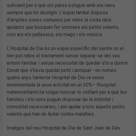
suficient per a què els pares estiguin amb els nens
sempre que ho desitgin. L’espai també disposa
d’àmplies zones comunes per rebre la visita dels
ajudants que busquen fer somriure als petits valents,
com ara els pallassos, els mags i els músics.
L’Hospital de Dia és un espai específic del centre on el
nen pot rebre el tractament sense separar-se del seu
entorn familiar i sense necessitat de quedar-s’hi a dormir.
Donat que s’havia quedat petit i antiquat –en només
quatre anys l’anterior Hospital de Dia va veure
incrementada la seva activitat en un 30%– l’hospital
maternoinfantil ha volgut renovar-lo vetllant per a què les
famílies i els nens puguin disposar de la intimitat i
comoditat necessàries, i així ajudar a tots aquells petits
valents que han de lluitar contra malalties.
Imatges del nou Hospital de Dia de Sant Joan de Déu: