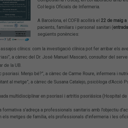
Col·legis Oficials de Infermeria.
A Barcelona, el COFB acollirà el
22 de maig a 
pacients, familiars i personal sanitari (
entrada 
següents ponències:
 assajos clínics: com la investigació clínica pot fer arribar els 
iasi”, a càrrec del Dr. José Manuel Mascaró, consultor del servei
lar de la UB.
c psoriasi. Menjo bé?”, a càrrec de Carme Roure, infermera i nutri
itant al metge”, a càrrec de Susana Catalejo, psicòloga d’Acció Ps
ada multidisciplinar en psoriasi i artritis psoriásica (Hospital de
 formativa s’adreça a professionals sanitaris amb l’objectiu d’ac
 els metges de família, els professionals d’infermeria i les ofic