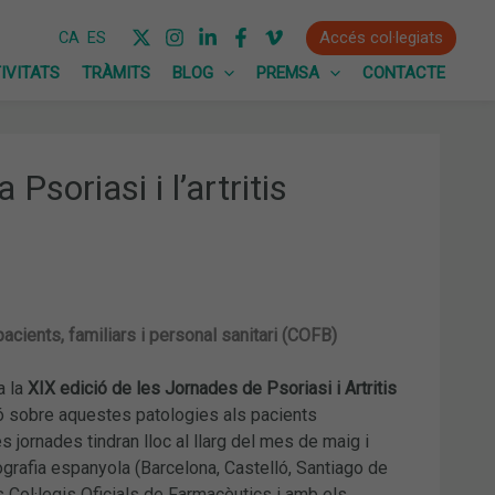
Accés col·legiats
CA
ES
IVITATS
TRÀMITS
BLOG
PREMSA
CONTACTE
soriasi i l’artritis
acients, familiars i personal sanitari (COFB)
a la
XIX edició de les Jornades de Psoriasi i Artritis
ió sobre aquestes patologies als pacients
 jornades tindran lloc al llarg del mes de maig i
grafia espanyola (Barcelona, ​​Castelló, Santiago de
s Col·legis Oficials de Farmacèutics i amb els