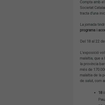
Compta amb el s
Societat Catala
tracta d’una ini
La jornada tindr
programa i acce
Del 18 al 22 de
L’exposició vol
malaltia, que a
la província ba
més de 170.000.
malaltia de la 
de salut, com ar
18 i
Pau,