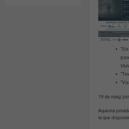
“Els
psor
titu
“Tin
“Vis
19 de maig: jorn
Aquesta jornada
la que disposen