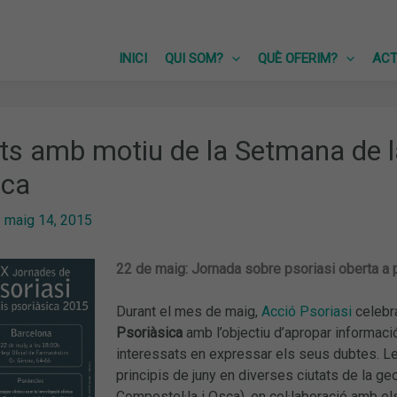
INICI
QUI SOM?
QUÈ OFERIM?
ACT
ts amb motiu de la Setmana de la P
ica
/
maig 14, 2015
22 de maig: Jornada sobre psoriasi oberta a p
Durant el mes de maig,
Acció Psoriasi
celebr
Psoriàsica
amb l’objectiu d’apropar informac
interessats en expressar els seus dubtes. Les
principis de juny en diverses ciutats de la geo
Compostel·la i Osca), en col·laboració amb el