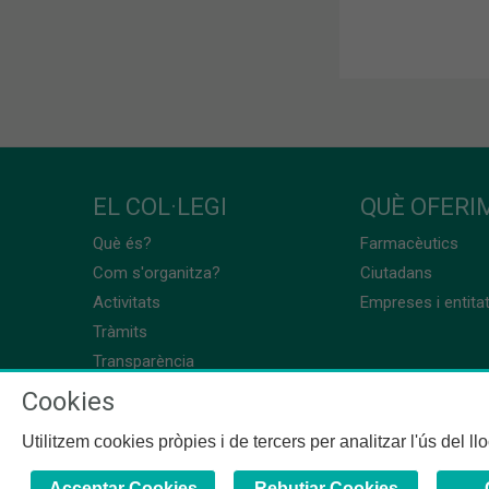
EL COL·LEGI
QUÈ OFERIM
Què és?
Farmacèutics
Com s'organitza?
Ciutadans
Activitats
Empreses i entita
Tràmits
Transparència
Cookies
Utilitzem cookies pròpies i de tercers per analitzar l'ús del l
Acceptar Cookies
Rebutjar Cookies