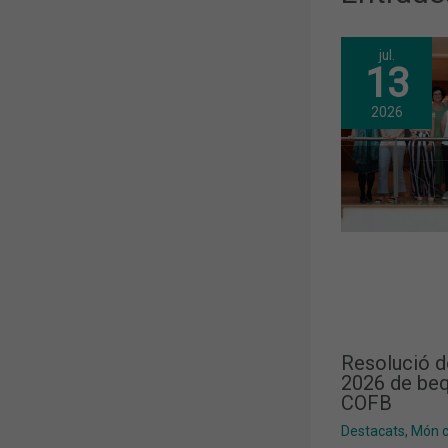
jul.
13
2026
Resolució d
2026 de beq
COFB
Destacats
,
Món co