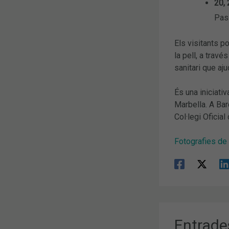
20, 
Pass
Els visitants p
la pell, a tra
sanitari que aju
És una iniciati
Marbella. A Barc
Col·legi Oficial
Fotografies de 
Entrade