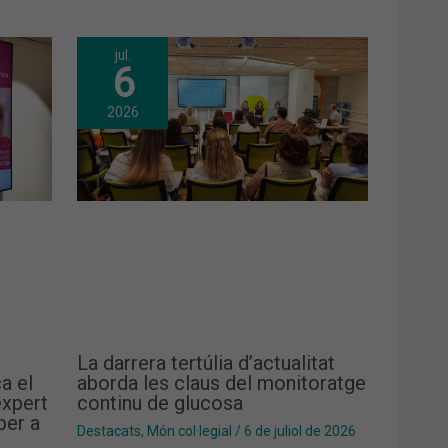
jul.
6
2026
La darrera tertúlia d’actualitat
a el
aborda les claus del monitoratge
xpert
continu de glucosa
per a
Destacats
,
Món col·legial
/
6 de juliol de 2026