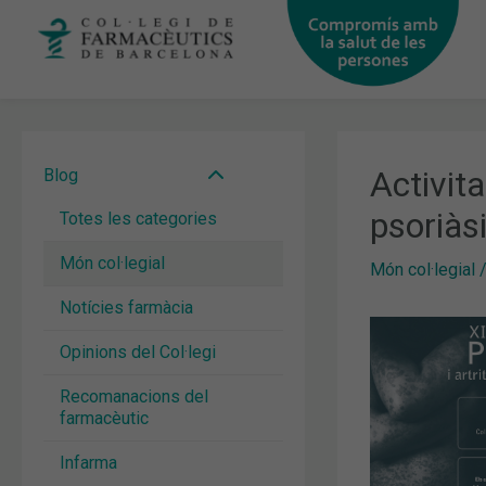
Vés
al
contingut
Activita
Blog
psoriàs
Totes les categories
Món col·legial
Món col·legial
Notícies farmàcia
Opinions del Col·legi
Recomanacions del
farmacèutic
Infarma