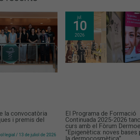
jul.
10
2026
e la convocatòria
El Programa de Formació
ues i premis del
Continuada 2025-2026 tanc
curs amb el Fòrum Dermoe
“Epigenètica: noves bases 
l·legial
/
13 de juliol de 2026
la dermocosmètica”