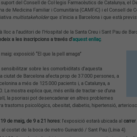
uport del Consell de Col·legis Farmacèutics de Catalunya, el Dep
na de Medicina Familiar i Comunitària (CAMFiC) i el Consell de C
ciativa
multistakeholder
que s’inicia a Barcelona i que està previst
à lloc a l’auditori de l’Hospital de la Santa Creu i Sant Pau de Barc
deix a les inscripcions a través d’
aquest enllaç
.
 maig: exposició “El que la pell amaga”
 sensibilitzar sobre les comorbiditats d’aquesta
 la ciutat de Barcelona afecta prop de 37.000 persones, a
rcelonina a més de 125.000 pacients i, a Catalunya, a
 La mostra explica que, més enllà de tractar-se d’una
pell, la psoriasi pot desencadenar en altres problemes
a trastorns psicològics, obesitat, diabetis, hipertensió, arteriosc
 19 de maig, de 9 a 21 hores:
l’exposició estarà ubicada al
carre
 al costat de la boca de metro Guinardó / Sant Pau (Línia 4).