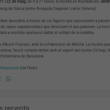
21 i 22 de maig
, de 9 a 21 hores: la mostra es trasllada als
Jardi
eig de Gràcia (entre Avinguda Diagonal i carrer Sèneca).
odran descobrir, a través de sis figures que representen a pacie
vés de capes superposades que descriuen el que pateixen. La mos
darà a resoldre qualsevol dubte al voltant de la malaltia.
va d’Acció Psoriasi, amb la col·laboració de AbbVie. La mostra pa
elona, ​​l’acció compta també amb el suport del nostre Col·legi, l’A
 d’Infermeria de Barcelona.
l’exposició
(via Flickr)
s recents