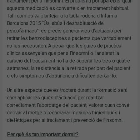
tractament per a l’insomni. El problema pot aparèixer quan
aquesta medicació es converteix en tractament habitual.
Tal i com es va plantejar a la taula rodona d’Infarma
Barcelona 2015 “Ús, abús i deshabituació de
psicofàrmacs”, és precís generar vies d’actuació per
retirar les benzodiacepines a pacients que veritablement
no les necessiten. A pesar que les guies de pràctica
clínica assenyalen que per a l’insomni o l’ansietat la
duració del tractament no ha de superar les tres o quatre
setmanes, la resistència a la retirada per part del pacient
o els símptomes d’abstinència dificulten deixar-lo.
Un altre aspecte que es tractarà durant la formació serà
com aplicar les guies d’actuació per realitzar
correctament l’abordatge del pacient, valorar quan convé
derivar al metge o recomanar mesures higièniques i
dietètiques per al tractament i prevenció de l’insomni.
Per què és tan important dormir?