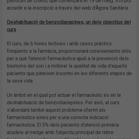
patrocini de Chiesi, que començarà el 19 de maig. S’hi pot
accedir a la inscripció a través del web d’Àgora Sanitària.
Deshabituació de benzodiacepines, un dels objectius del
curs
El curs, de 6 hores lectives i amb casos pràctics
freqüents a la farmàcia, proporcionarà coneixements útils
per a què l’atenció farmacèutica ajudi a la prevenció dels
trastorns del son i a millorar la qualitat de vida d’aquells
pacients que pateixen insomni en les diferents etapes de
la seva vida.
Un àmbit en el qual pot actuar el farmacèutic és en la
deshabituació de benzodiacepines. Per això, al curs
s’abordarà també aquest problema oferint als
farmacèutics eines per a una correcta indicació
farmacèutica. El 5% dels pacients d’atenció primària
acudeix al metge amb l’objectiu principal de rebre