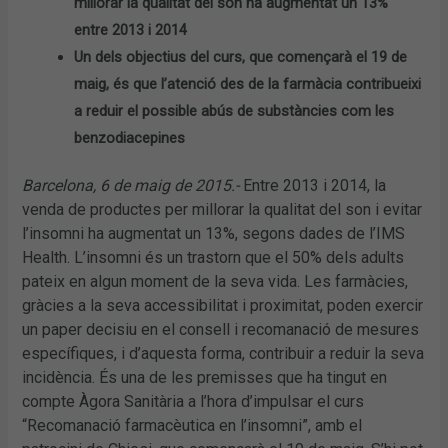
millorar la qualitat del son ha augmentat un 13%
entre 2013 i 2014
Un dels objectius del curs, que començarà el 19 de
maig, és que l’atenció des de la farmàcia contribueixi
a reduir el possible abús de substàncies com les
benzodiacepines
Barcelona, 6 de maig de 2015.-
Entre 2013 i 2014, la
venda de productes per millorar la qualitat del son i evitar
l’insomni ha augmentat un 13%, segons dades de l’IMS
Health. L’insomni és un trastorn que el 50% dels adults
pateix en algun moment de la seva vida. Les farmàcies,
gràcies a la seva accessibilitat i proximitat, poden exercir
un paper decisiu en el consell i recomanació de mesures
específiques, i d’aquesta forma, contribuir a reduir la seva
incidència. És una de les premisses que ha tingut en
compte Àgora Sanitària a l’hora d’impulsar el curs
“Recomanació farmacèutica en l’insomni”, amb el