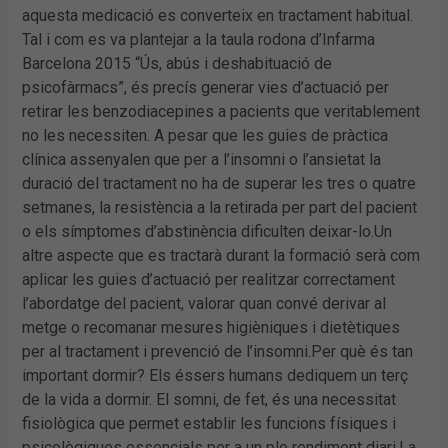
aquesta medicació es converteix en tractament habitual.
Tal i com es va plantejar a la taula rodona d’Infarma
Barcelona 2015 “Ús, abús i deshabituació de
psicofàrmacs”, és precís generar vies d’actuació per
retirar les benzodiacepines a pacients que veritablement
no les necessiten. A pesar que les guies de pràctica
clínica assenyalen que per a l’insomni o l’ansietat la
duració del tractament no ha de superar les tres o quatre
setmanes, la resistència a la retirada per part del pacient
o els símptomes d’abstinència dificulten deixar-lo.Un
altre aspecte que es tractarà durant la formació serà com
aplicar les guies d’actuació per realitzar correctament
l’abordatge del pacient, valorar quan convé derivar al
metge o recomanar mesures higièniques i dietètiques
per al tractament i prevenció de l’insomni.Per què és tan
important dormir? Els éssers humans dediquem un terç
de la vida a dormir. El somni, de fet, és una necessitat
fisiològica que permet establir les funcions físiques i
psicològiques essencials per a un ple rendiment diari.La