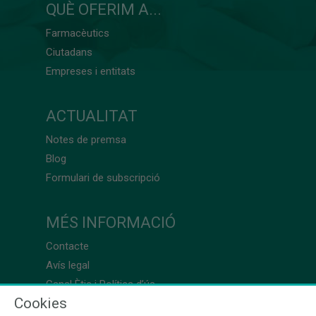
QUÈ OFERIM A...
Farmacèutics
Ciutadans
Empreses i entitats
ACTUALITAT
Notes de premsa
Blog
Formulari de subscripció
MÉS INFORMACIÓ
Contacte
Avís legal
Canal Ètic i Política d’ús
Cookies