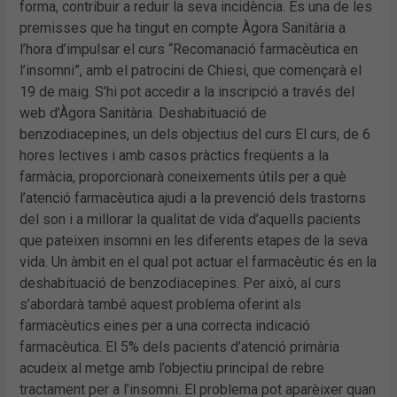
forma, contribuir a reduir la seva incidència. És una de les
premisses que ha tingut en compte Àgora Sanitària a
l’hora d’impulsar el curs “Recomanació farmacèutica en
l’insomni”, amb el patrocini de Chiesi, que començarà el
19 de maig. S’hi pot accedir a la inscripció a través del
web d’Àgora Sanitària. Deshabituació de
benzodiacepines, un dels objectius del curs El curs, de 6
hores lectives i amb casos pràctics freqüents a la
farmàcia, proporcionarà coneixements útils per a què
l’atenció farmacèutica ajudi a la prevenció dels trastorns
del son i a millorar la qualitat de vida d’aquells pacients
que pateixen insomni en les diferents etapes de la seva
vida. Un àmbit en el qual pot actuar el farmacèutic és en la
deshabituació de benzodiacepines. Per això, al curs
s’abordarà també aquest problema oferint als
farmacèutics eines per a una correcta indicació
farmacèutica. El 5% dels pacients d’atenció primària
acudeix al metge amb l’objectiu principal de rebre
tractament per a l’insomni. El problema pot aparèixer quan