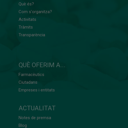
Què és?
Com s'organitza?
Activitats
Tràmits
Transparència
QUÈ OFERIM A...
Farmacèutics
Ciutadans
Empreses i entitats
ACTUALITAT
Notes de premsa
Blog