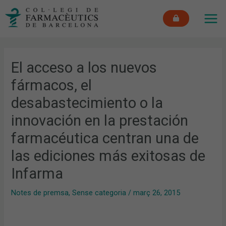
Vés
MAI
al
ME
contingut
El acceso a los nuevos
fármacos, el
desabastecimiento o la
innovación en la prestación
farmacéutica centran una de
las ediciones más exitosas de
Infarma
Notes de premsa
,
Sense categoria
/
març 26, 2015