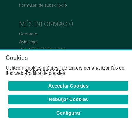
Formulari de subscripció
MÉS INFORMACIÓ
Contacte
Avís legal
Canal Ètic i Política d’ús
Cookies
Utilitzem cookies pròpies i de tercers per analitzar l'ús del
lloc web.
Política de cookies
Acceptar Cookies
Rebutjar Cookies
Configurar
COFB
- 2024 | Girona, 64-66 - 08009 Barcelona - Tel. +34
93 244 07 10