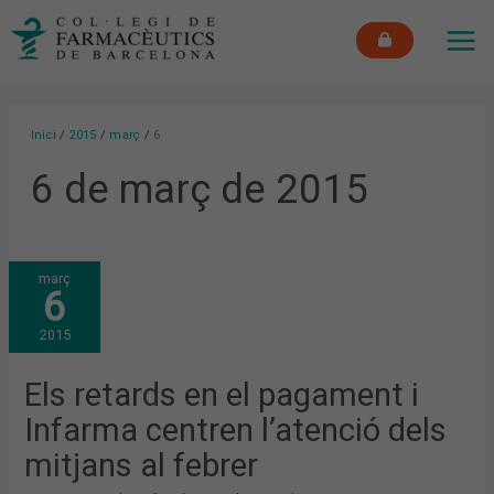
Vés
MAI
al
ME
contingut
Inici
2015
març
6
6 de març de 2015
ELS
març
RETARDS
6
EN
EL
PAGAMENT
2015
I
INFARMA
CENTREN
L’ATENCIÓ
Els retards en el pagament i
DELS
MITJANS
Infarma centren l’atenció dels
AL
FEBRER
mitjans al febrer