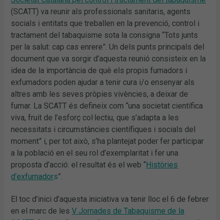
(SCATT) va reunir als professionals sanitaris, agents
socials i entitats que treballen en la prevenció, control i
tractament del tabaquisme sota la consigna “Tots junts
per la salut: cap cas enrere”. Un dels punts principals del
document que va sorgir d’aquesta reunió consisteix en la
idea de la importància de què els propis fumadors i
exfumadors poden ajudar a tenir cura i/o ensenyar als
altres amb les seves pròpies vivències, a deixar de
fumar. La SCATT és defineix com “una societat científica
viva, fruit de l’esforç col·lectiu, que s’adapta a les
necessitats i circumstàncies científiques i socials del
moment” i, per tot això, s’ha plantejat poder fer participar
a la població en el seu rol d’exemplaritat i fer una
proposta d’acció: el resultat és el web “
Històries
d’exfumador
s
”.
El toc d’inici d’aquesta iniciativa va tenir lloc el 6 de febrer
en el marc de les
V Jornades de Tabaquisme de la