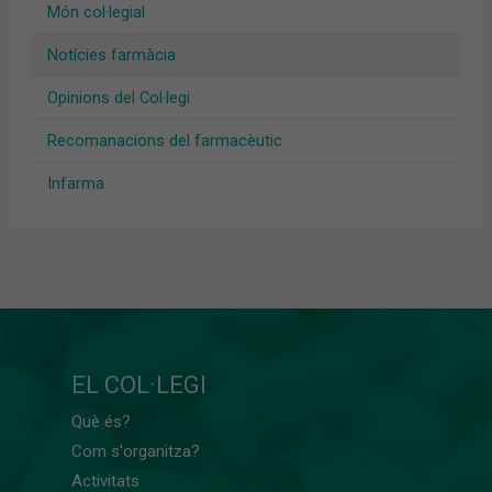
Món col·legial
Notícies farmàcia
Opinions del Col·legi
Recomanacions del farmacèutic
Infarma
EL COL·LEGI
Què és?
Com s'organitza?
Activitats