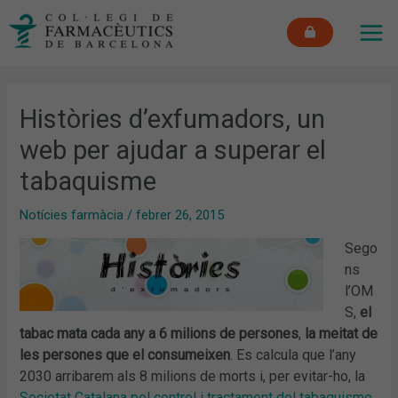
Vés
MAI
al
ME
contingut
Històries d’exfumadors, un
web per ajudar a superar el
tabaquisme
Notícies farmàcia
/
febrer 26, 2015
Sego
ns
l’OM
S,
el
tabac mata cada any a 6 milions de persones
,
la meitat de
les persones que el consumeixen
. Es calcula que l’any
2030 arribarem als 8 milions de morts i, per evitar-ho, la
Societat Catalana pel control i tractament del tabaquisme