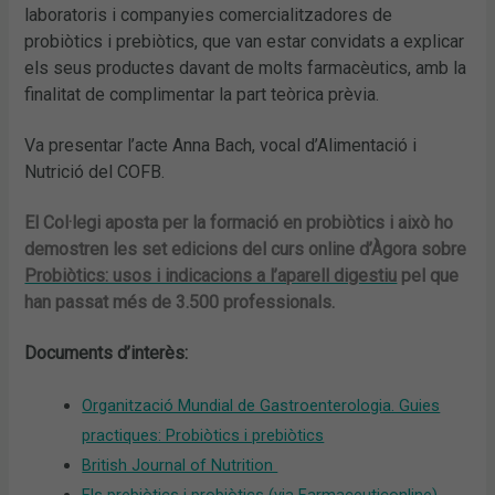
laboratoris i companyies comercialitzadores de
probiòtics i prebiòtics, que van estar convidats a explicar
els seus productes davant de molts farmacèutics, amb la
finalitat de complimentar la part teòrica prèvia.
Va presentar l’acte Anna Bach, vocal d’Alimentació i
Nutrició del COFB.
El Col·legi aposta per la formació en probiòtics i això ho
demostren les set edicions del curs online d’Àgora sobre
Probiòtics: usos i indicacions a l’aparell digestiu
pel que
han passat més de 3.500 professionals.
Documents d’interès:
Organització Mundial de Gastroenterologia. Guies
practiques: Probiòtics i prebiòtics
British Journal of Nutrition
Els prebiòtics i probiòtics (via Farmaceuticonline)