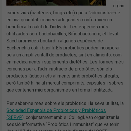
organ
ismes vius (bactèries, fongs etc.) que a l’administrar-se
en una quantitat i manera adequades confereixen un
benefici a la salut de l’individu. Les espècies més
utilitzades són: Lactobacillus, Bifidobacterium, el llevat
Saccharomyces boulardi i algunes espècies de
Escherichia coli i bacilli. Els probiòtics poden incorporar-
se a un ampli ventall de productes, tant en aliments, com
en medicaments i suplements dietètics. Les formes més
comunes per a l’administració de probiòtics són els
productes làctics i els aliments amb probiòtics afegits,
però també hi ha al mercat comprimits, càpsules i sobres
que contenen microorganismes en forma liofilitzada.
Per saber-ne més sobre els probiòtics i la seva utilitat, la
Sociedad Española de Probióticos y Prebióticos
(SEPyP)
, conjuntament amb el Col·legi, van organitzar la
sessió informativa “Probiòtics i immunitat” que va tenir