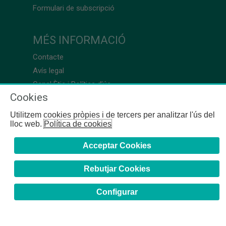
Formulari de subscripció
MÉS INFORMACIÓ
Contacte
Avís legal
Canal Ètic i Política d’ús
Cookies
Utilitzem cookies pròpies i de tercers per analitzar l'ús del
lloc web.
Política de cookies
Acceptar Cookies
Rebutjar Cookies
Configurar
COFB
- 2024 | Girona, 64-66 - 08009 Barcelona - Tel. +34
93 244 07 10