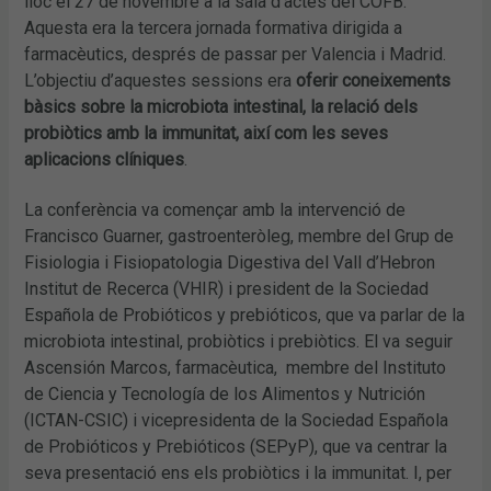
lloc el 27 de novembre a la sala d’actes del COFB.
Aquesta era la tercera jornada formativa dirigida a
farmacèutics, després de passar per Valencia i Madrid.
L’objectiu d’aquestes sessions era
oferir coneixements
bàsics sobre la microbiota intestinal, la relació dels
probiòtics amb la immunitat, així com les seves
aplicacions clíniques
.
La conferència va començar amb la intervenció de
Francisco Guarner, gastroenteròleg, membre del Grup de
Fisiologia i Fisiopatologia Digestiva del Vall d’Hebron
Institut de Recerca (VHIR) i president de la Sociedad
Española de Probióticos y prebióticos, que va parlar de la
microbiota intestinal, probiòtics i prebiòtics. El va seguir
Ascensión Marcos, farmacèutica, membre del Instituto
de Ciencia y Tecnología de los Alimentos y Nutrición
(ICTAN-CSIC) i vicepresidenta de la Sociedad Española
de Probióticos y Prebióticos (SEPyP), que va centrar la
seva presentació ens els probiòtics i la immunitat. I, per