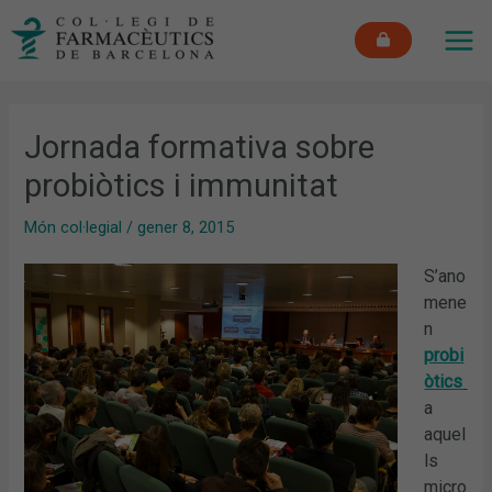
Vés
MAI
al
ME
contingut
Jornada formativa sobre
probiòtics i immunitat
Món col·legial
/
gener 8, 2015
S’ano
mene
n
probi
òtics
a
aquel
ls
micro