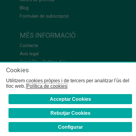
Blog
Formulari de subscripció
MÉS INFORMACIÓ
Contacte
Avís legal
Canal Ètic i Política d’ús
Cookies
Utilitzem cookies pròpies i de tercers per analitzar l'ús del
lloc web.
Política de cookies
Acceptar Cookies
Rebutjar Cookies
Configurar
COFB
- 2024 | Girona, 64-66 - 08009 Barcelona - Tel. +34