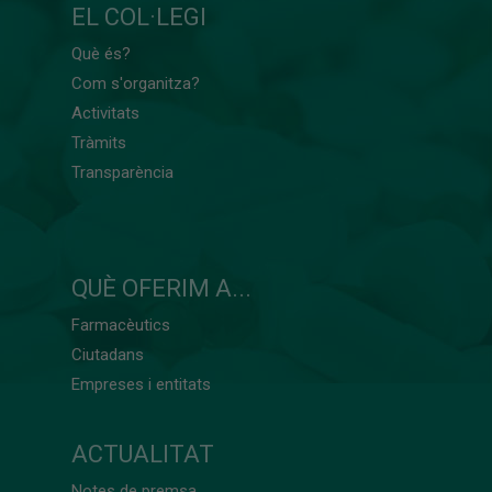
EL COL·LEGI
Què és?
Com s'organitza?
Activitats
Tràmits
Transparència
QUÈ OFERIM A...
Farmacèutics
Ciutadans
Empreses i entitats
ACTUALITAT
Notes de premsa