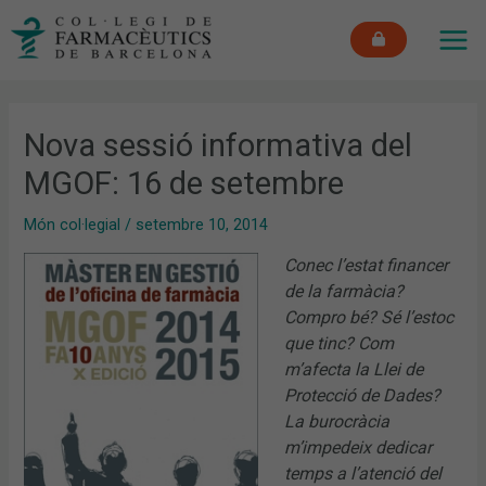
Vés
MAI
al
ME
contingut
Nova sessió informativa del
MGOF: 16 de setembre
Món col·legial
/
setembre 10, 2014
Conec l’estat financer
de la farmàcia?
Compro bé? Sé l’estoc
que tinc? Com
m’afecta la Llei de
Protecció de Dades?
La burocràcia
m’impedeix dedicar
temps a l’atenció del