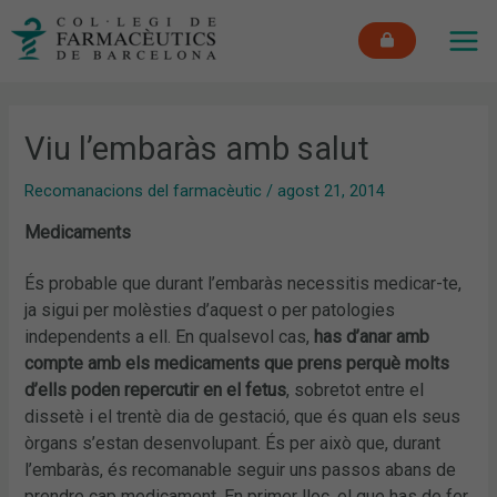
Vés
MAI
al
ME
contingut
Viu l’embaràs amb salut
Recomanacions del farmacèutic
/
agost 21, 2014
Medicaments
És probable que durant l’embaràs necessitis medicar-te,
ja sigui per molèsties d’aquest o per patologies
independents a ell. En qualsevol cas,
has d’anar amb
compte amb els medicaments que prens perquè molts
d’ells poden repercutir en el fetus
, sobretot entre el
dissetè i el trentè dia de gestació, que és quan els seus
òrgans s’estan desenvolupant. És per això que, durant
l’embaràs, és recomanable seguir uns passos abans de
prendre cap medicament. En primer lloc, el que has de fer