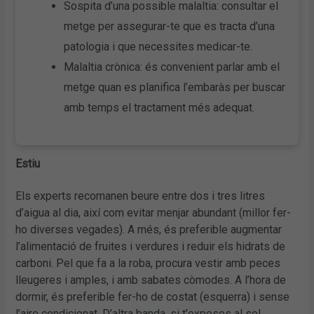
Sospita d’una possible malaltia: consultar el
metge per assegurar-te que es tracta d’una
patologia i que necessites medicar-te.
Malaltia crònica: és convenient parlar amb el
metge quan es planifica l’embaràs per buscar
amb temps el tractament més adequat.
Estiu
Els experts recomanen beure entre dos i tres litres
d’aigua al dia, així com evitar menjar abundant (millor fer-
ho diverses vegades). A més, és preferible augmentar
l’alimentació de fruites i verdures i reduir els hidrats de
carboni. Pel que fa a la roba, procura vestir amb peces
lleugeres i amples, i amb sabates còmodes. A l’hora de
dormir, és preferible fer-ho de costat (esquerra) i sense
l’aire condicionat. D’altra banda, si t’exposes al sol,