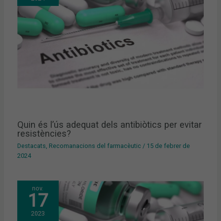
Quin és l’ús adequat dels antibiòtics per evitar
resistències?
Destacats
,
Recomanacions del farmacèutic
/
15 de febrer de
2024
nov.
17
2023