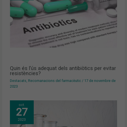
Quin és l’ús adequat dels antibiòtics per evitar
resistències?
Destacats
,
Recomanacions del farmacèutic
/
17 de novembre de
2023
oct.
27
2023