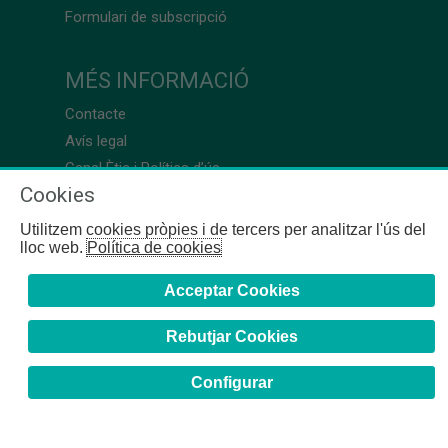
Formulari de subscripció
MÉS INFORMACIÓ
Contacte
Avís legal
Canal Ètic i Política d’ús
Cookies
Utilitzem cookies pròpies i de tercers per analitzar l'ús del
lloc web.
Política de cookies
Acceptar Cookies
Rebutjar Cookies
Configurar
COFB
- 2024 | Girona, 64-66 - 08009 Barcelona - Tel. +34
93 244 07 10