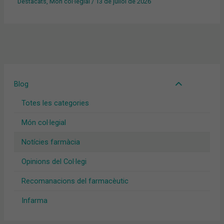
Destacats
,
Món col·legial
/
13 de juliol de 2026
Blog
Totes les categories
Món col·legial
Notícies farmàcia
Opinions del Col·legi
Recomanacions del farmacèutic
Infarma