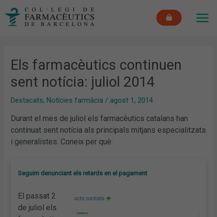
Vés
MAI
al
ME
contingut
Els farmacèutics continuen
sent notícia: juliol 2014
Destacats
,
Notícies farmàcia
/
agost 1, 2014
Durant el mes de juliol els farmacèutics catalans han
continuat sent notícia als principals mitjans especialitzats
i generalistes. Coneix per què:
Seguim denunciant els retards en el pagament
El passat 2
de juliol els