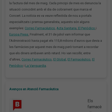
la factura del mes de maig. Cada principi de mes es denuncia la
situació coincidint amb el dia de cobrament que marca el
Concert. La notícia es va veure reflectida de nou a portals
especialitzats i premsa generalista, aquests són alguns
exemples:
Correo Farmacéutico
,
Acta Sanitaria
,
El Periódico
i
Europa Press
.
Finalment, el 31 de juliol vam informar que
l’Administració havia pagat els 115,8 milions d’euros que devia a
les farmàcies per aquest mes de maig però tornant a recordar
que els diners arribaven amb retard. Ho van recollir, entre
d’altres,
Correo Farmacéutico
,
El Global
,
El Farmacéutico
,
El
Periódico
i
La Vanguardia
.
Avenços en Atenció Farmacèutica
Els
farmacè