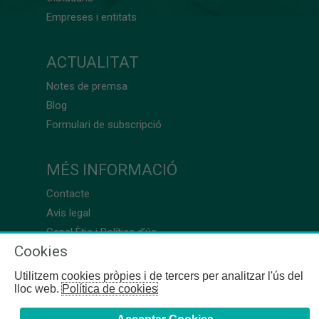
Empreses i entitats
ACTUALITAT
Notes de premsa
Blog
Formulari de subscripció
MÉS INFORMACIÓ
Contacte
Avís legal
Canal Ètic i Política d’ús
Cookies
Utilitzem cookies pròpies i de tercers per analitzar l'ús del
lloc web.
Política de cookies