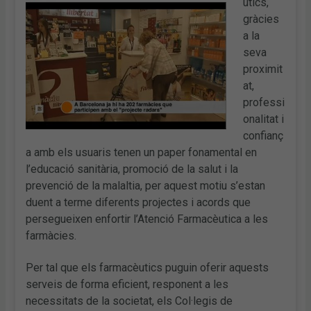
utics,
gràcies
a la
seva
proximit
at,
professi
onalitat i
confianç
a amb els usuaris tenen un paper fonamental en
l’educació sanitària, promoció de la salut i la
prevenció de la malaltia, per aquest motiu s’estan
duent a terme diferents projectes i acords que
persegueixen enfortir l’Atenció Farmacèutica a les
farmàcies.
Per tal que els farmacèutics puguin oferir aquests
serveis de forma eficient, responent a les
necessitats de la societat, els Col·legis de