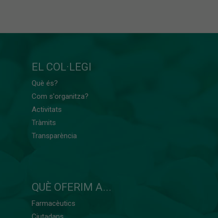
EL COL·LEGI
Què és?
Com s'organitza?
Activitats
Tràmits
Transparència
QUÈ OFERIM A...
Farmacèutics
Ciutadans