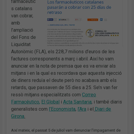
farmacèutic
s catalans
van cobrar,
amb
l’ampliació
del Fons de
Liquiditat
Autonòmic (FLA), els 228,7 milions d’euros de les
factures corresponents a març i abril. Així ho vam
anunciar en la nota de premsa que es va enviar als
mitjans i en la qual es recordava que aquesta injecció
de diners reduïa el deute però no acabava amb els
retards, que passaven de 55 dies a 25. Se’n van fer
ressò mitjans especialitzats com
Correo
Farmacéutico
,
El Global
i
Acta Sanitaria
; i també diaris
generalistes com
l’Economista
,
l’Ara
i el
Diari de
Girona
.
Així mateix, el passat 5 de juliol vam denunciar l’impagament de