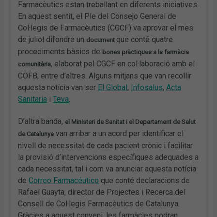
Farmacèutics estan treballant en diferents iniciatives.
En aquest sentit, el Ple del Consejo General de
Col·legis de Farmacèutics (CGCF) va aprovar el mes
de juliol difondre un
que conté quatre
document
procediments bàsics de
bones pràctiques a la farmàcia
, elaborat pel CGCF en col·laboració amb el
comunitària
COFB, entre d’altres. Alguns mitjans que van recollir
aquesta notícia van ser
El Global
,
Infosalus
,
Acta
Sanitaria
i
Teva
.
D’altra banda,
el Ministeri de Sanitat i el Departament de Salut
van arribar a un acord per identificar el
de Catalunya
nivell de necessitat de cada pacient crònic i facilitar
la provisió d’intervencions específiques adequades a
cada necessitat, tal i com va anunciar aquesta notícia
de
Correo Farmacéutico
que conté declaracions de
Rafael Guayta, director de Projectes i Recerca del
Consell de Col·legis Farmacèutics de Catalunya.
Gràcies a aquest conveni, les farmàcies podran