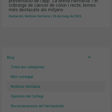
presentació de l’app “La Meva Farmàcia” i el
cribratge de càncer de còlon i recte, temes
més destacats als mitjans
Destacats
,
Notícies farmàcia
/
26 de maig de 2025
Blog
Totes les categories
Món col·legial
Notícies farmàcia
Opinions del Col·legi
Recomanacions del farmacèutic