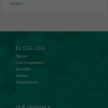
Infarma
EL COL·LEGI
Què és?
Com s'organitza?
Activitats
Tràmits
Transparència
QUÈ OFERIM A...