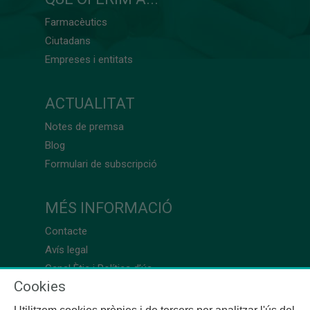
Farmacèutics
Ciutadans
Empreses i entitats
ACTUALITAT
Notes de premsa
Blog
Formulari de subscripció
MÉS INFORMACIÓ
Contacte
Avís legal
Canal Ètic i Política d’ús
Cookies