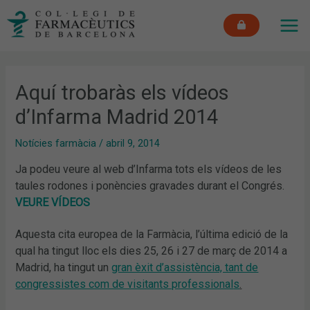
Vés
MAI
al
ME
contingut
Aquí trobaràs els vídeos
d’Infarma Madrid 2014
Notícies farmàcia
/
abril 9, 2014
Ja podeu veure al web d’Infarma tots els vídeos de les
taules rodones i ponències gravades durant el Congrés.
VEURE VÍDEOS
Aquesta cita europea de la Farmàcia, l’última edició de la
qual ha tingut lloc els dies 25, 26 i 27 de març de 2014 a
Madrid, ha tingut un
gran èxit d’assistència, tant de
congressistes com de visitants professional
s
.