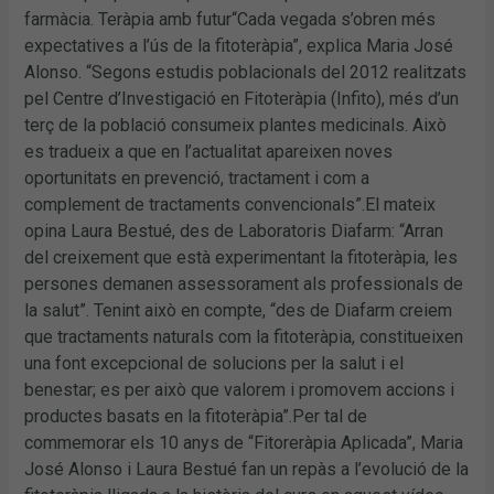
farmàcia. Teràpia amb futur“Cada vegada s’obren més
expectatives a l’ús de la fitoteràpia”, explica Maria José
Alonso. “Segons estudis poblacionals del 2012 realitzats
pel Centre d’Investigació en Fitoteràpia (Infito), més d’un
terç de la població consumeix plantes medicinals. Això
es tradueix a que en l’actualitat apareixen noves
oportunitats en prevenció, tractament i com a
complement de tractaments convencionals”.El mateix
opina Laura Bestué, des de Laboratoris Diafarm: “Arran
del creixement que està experimentant la fitoteràpia, les
persones demanen assessorament als professionals de
la salut”. Tenint això en compte, “des de Diafarm creiem
que tractaments naturals com la fitoteràpia, constitueixen
una font excepcional de solucions per la salut i el
benestar; es per això que valorem i promovem accions i
productes basats en la fitoteràpia”.Per tal de
commemorar els 10 anys de “Fitoreràpia Aplicada”, Maria
José Alonso i Laura Bestué fan un repàs a l’evolució de la