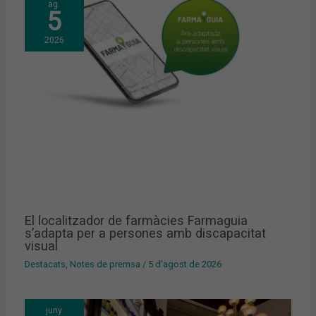
ag.
5
2026
El localitzador de farmàcies Farmaguia
s’adapta per a persones amb discapacitat
visual
Destacats
,
Notes de premsa
/
5 d'agost de 2026
juny