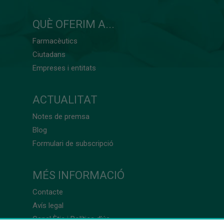
QUÈ OFERIM A...
Farmacèutics
Ciutadans
Empreses i entitats
ACTUALITAT
Notes de premsa
Blog
Formulari de subscripció
MÉS INFORMACIÓ
Contacte
Avís legal
Canal Ètic i Política d’ús