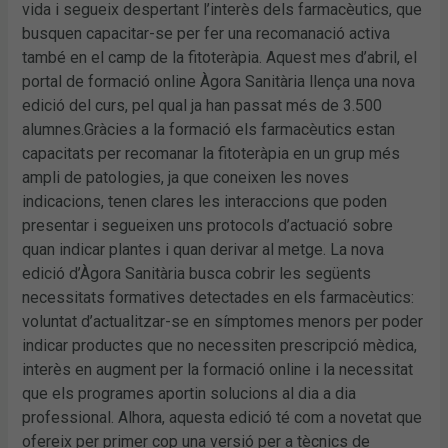
vida i segueix despertant l’interès dels farmacèutics, que
busquen capacitar-se per fer una recomanació activa
també en el camp de la fitoteràpia. Aquest mes d’abril, el
portal de formació online Àgora Sanitària llença una nova
edició del curs, pel qual ja han passat més de 3.500
alumnes.Gràcies a la formació els farmacèutics estan
capacitats per recomanar la fitoteràpia en un grup més
ampli de patologies, ja que coneixen les noves
indicacions, tenen clares les interaccions que poden
presentar i segueixen uns protocols d’actuació sobre
quan indicar plantes i quan derivar al metge. La nova
edició d’Àgora Sanitària busca cobrir les següents
necessitats formatives detectades en els farmacèutics:
voluntat d’actualitzar-se en símptomes menors per poder
indicar productes que no necessiten prescripció mèdica,
interès en augment per la formació online i la necessitat
que els programes aportin solucions al dia a dia
professional. Alhora, aquesta edició té com a novetat que
ofereix per primer cop una versió per a tècnics de