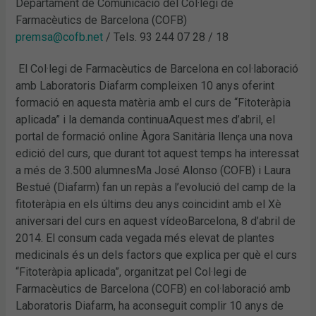
Departament de Comunicació del Col·legi de
Farmacèutics de Barcelona (COFB)
premsa@cofb.net
/ Tels. 93 244 07 28 / 18
El Col·legi de Farmacèutics de Barcelona en col·laboració
amb Laboratoris Diafarm compleixen 10 anys oferint
formació en aquesta matèria amb el curs de “Fitoteràpia
aplicada” i la demanda continuaAquest mes d’abril, el
portal de formació online Àgora Sanitària llença una nova
edició del curs, que durant tot aquest temps ha interessat
a més de 3.500 alumnesMa José Alonso (COFB) i Laura
Bestué (Diafarm) fan un repàs a l’evolució del camp de la
fitoteràpia en els últims deu anys coincidint amb el Xè
aniversari del curs en aquest vídeoBarcelona, 8 d’abril de
2014. El consum cada vegada més elevat de plantes
medicinals és un dels factors que explica per què el curs
“Fitoteràpia aplicada”, organitzat pel Col·legi de
Farmacèutics de Barcelona (COFB) en col·laboració amb
Laboratoris Diafarm, ha aconseguit complir 10 anys de