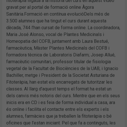
fitoteràpia lligada a la història del curs en aquest vídeo
gravat per al portal de formació online Àgora
Sanitària.Formació en contínua evolucióDels més de
3.500 alumnes que ha tingut el curs durant aquesta
dècada, 744 l’han cursat de forma online. La coordinadora,
Maria José Alonso, vocal de Plantes Medicinals i
Homeopatia del COFB, juntament amb Laura Bestué,
farmacèutica, Màster Plantes Medicinals del COFB i
formadora tècnica de Laboratoris Diafarm; Josep Allué,
farmacèutic comunitari, professor titular de fisiologia
vegetal de la Facultat de Biociències de la UAB, i Ignacio
Bachiller, metge i President de la Societat Asturiana de
Fitoteràpia, han estat els encarregats de tutoritzar les
classes. Al llarg d’aquest temps el format ha estat un
dels canvis més notoris del curs. Mentre que en els seus
inicis era en CD i es feia de forma individual a casa, ara
és online i facilita el contacte entre els experts i els
alumnes, farmàcies que ja treballen la fitoteràpia o bé
oficines que l’estan iniciant. Pel que fa a continguts, les