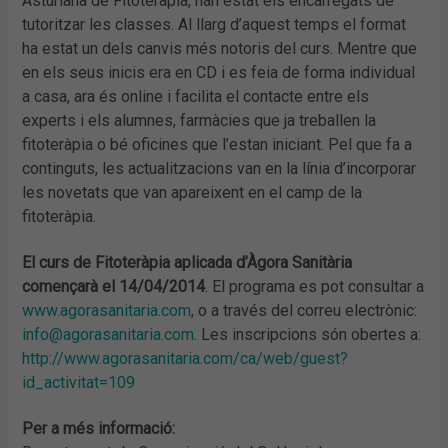
Asturiana de Fitoteràpia, han estat els encarregats de
tutoritzar les classes. Al llarg d’aquest temps el format
ha estat un dels canvis més notoris del curs. Mentre que
en els seus inicis era en CD i es feia de forma individual
a casa, ara és online i facilita el contacte entre els
experts i els alumnes, farmàcies que ja treballen la
fitoteràpia o bé oficines que l’estan iniciant. Pel que fa a
continguts, les actualitzacions van en la línia d’incorporar
les novetats que van apareixent en el camp de la
fitoteràpia.
El curs de Fitoteràpia aplicada d’Àgora Sanitària
començarà el 14/04/2014
. El programa es pot consultar a
www.agorasanitaria.com
, o a través del correu electrònic:
info@agorasanitaria.com
. Les inscripcions són obertes a:
http://www.agorasanitaria.com/ca/web/guest?
id_activitat=109
Per a més informació: