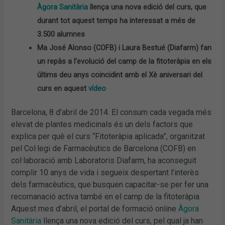
Àgora Sanitària
llença una nova edició del curs, que
durant tot aquest temps ha interessat a més de
3.500 alumnes
Ma José Alonso (COFB) i Laura Bestué (Diafarm) fan
un repàs a l’evolució del camp de la fitoteràpia en els
últims deu anys coincidint amb el Xè aniversari del
curs en aquest
vídeo
Barcelona, 8 d’abril de 2014. El consum cada vegada més
elevat de plantes medicinals és un dels factors que
explica per què el curs “Fitoteràpia aplicada”, organitzat
pel Col·legi de Farmacèutics de Barcelona (COFB) en
col·laboració amb Laboratoris Diafarm, ha aconseguit
complir 10 anys de vida i segueix despertant l’interès
dels farmacèutics, que busquen capacitar-se per fer una
recomanació activa també en el camp de la fitoteràpia.
Aquest mes d’abril, el portal de formació online
Àgora
Sanitària
llença una nova edició del curs, pel qual ja han