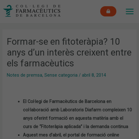
Vés
MAI
al
ME
contingut
Formar-se en fitoteràpia? 10
anys d’un interès creixent entre
els farmacèutics
Notes de premsa
,
Sense categoria
/
abril 8, 2014
El Col·legi de Farmacèutics de Barcelona en
col·laboració amb Laboratoris Diafarm compleixen 10
anys oferint formació en aquesta matèria amb el
curs de “Fitoteràpia aplicada” i la demanda continua
Aquest mes d’abril, el portal de formació online