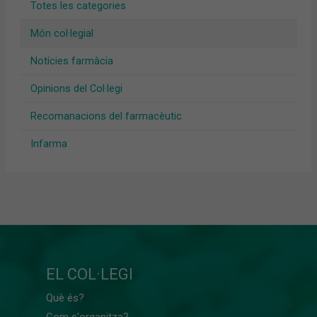
Totes les categories
Món col·legial
Notícies farmàcia
Opinions del Col·legi
Recomanacions del farmacèutic
Infarma
EL COL·LEGI
Què és?
Com s'organitza?