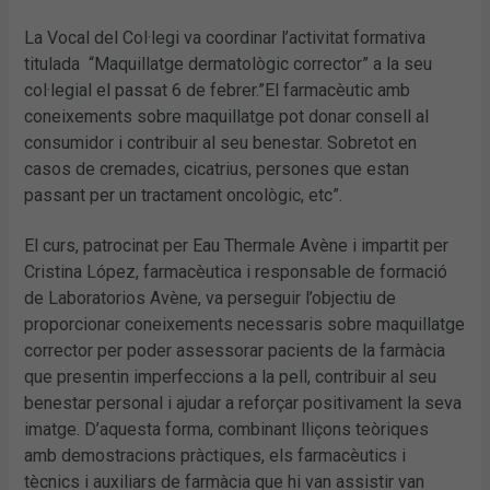
La Vocal del Col·legi va coordinar l’activitat formativa
titulada “Maquillatge dermatològic corrector” a la seu
col·legial el passat 6 de febrer.”El farmacèutic amb
coneixements sobre maquillatge pot donar consell al
consumidor i contribuir al seu benestar. Sobretot en
casos de cremades, cicatrius, persones que estan
passant per un tractament oncològic, etc”.
El curs, patrocinat per Eau Thermale Avène i impartit per
Cristina López, farmacèutica i responsable de formació
de Laboratorios Avène, va perseguir l’objectiu de
proporcionar coneixements necessaris sobre maquillatge
corrector per poder assessorar pacients de la farmàcia
que presentin imperfeccions a la pell, contribuir al seu
benestar personal i ajudar a reforçar positivament la seva
imatge. D’aquesta forma, combinant lliçons teòriques
amb demostracions pràctiques, els farmacèutics i
tècnics i auxiliars de farmàcia que hi van assistir van