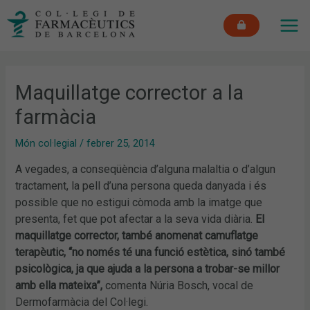
Vés
MAI
al
ME
contingut
Maquillatge corrector a la
farmàcia
Món col·legial
/
febrer 25, 2014
A vegades, a conseqüència d’alguna malaltia o d’algun
tractament, la pell d’una persona queda danyada i és
possible que no estigui còmoda amb la imatge que
presenta, fet que pot afectar a la seva vida diària.
El
maquillatge corrector, també anomenat camuflatge
terapèutic, “no només té una funció estètica, sinó també
psicològica, ja que ajuda a la persona a trobar-se millor
amb ella mateixa”,
comenta Núria Bosch, vocal de
Dermofarmàcia del Col·legi.