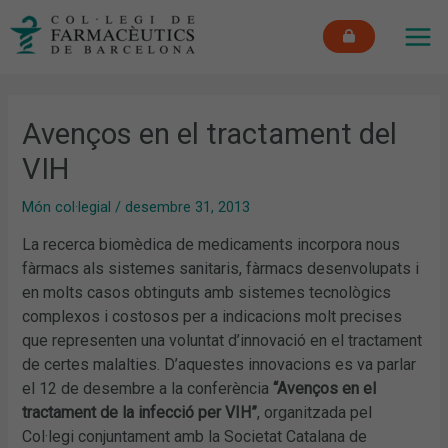
Vés
MAI
al
ME
contingut
Avenços en el tractament del
VIH
Món col·legial
/
desembre 31, 2013
La recerca biomèdica de medicaments incorpora nous
fàrmacs als sistemes sanitaris, fàrmacs desenvolupats i
en molts casos obtinguts amb sistemes tecnològics
complexos i costosos per a indicacions molt precises
que representen una voluntat d’innovació en el tractament
de certes malalties. D’aquestes innovacions es va parlar
el 12 de desembre a la conferència
“Avenços en el
tractament de la infecció per VIH”
, organitzada pel
Col·legi conjuntament amb la Societat Catalana de