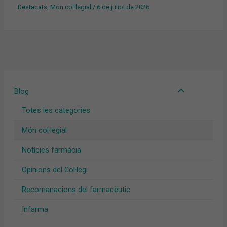
Destacats
,
Món col·legial
/
6 de juliol de 2026
Blog
Totes les categories
Món col·legial
Notícies farmàcia
Opinions del Col·legi
Recomanacions del farmacèutic
Infarma