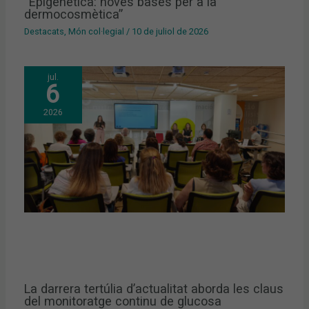
“Epigenètica: noves bases per a la
dermocosmètica”
Destacats
,
Món col·legial
/
10 de juliol de 2026
jul.
6
2026
La darrera tertúlia d’actualitat aborda les claus
del monitoratge continu de glucosa