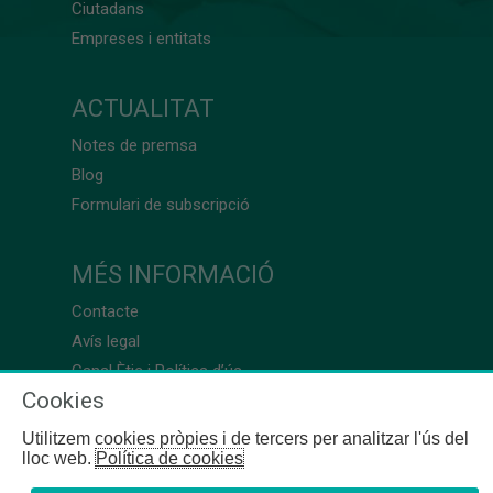
Ciutadans
Empreses i entitats
ACTUALITAT
Notes de premsa
Blog
Formulari de subscripció
MÉS INFORMACIÓ
Contacte
Avís legal
Canal Ètic i Política d’ús
Cookies
Utilitzem cookies pròpies i de tercers per analitzar l'ús del
lloc web.
Política de cookies