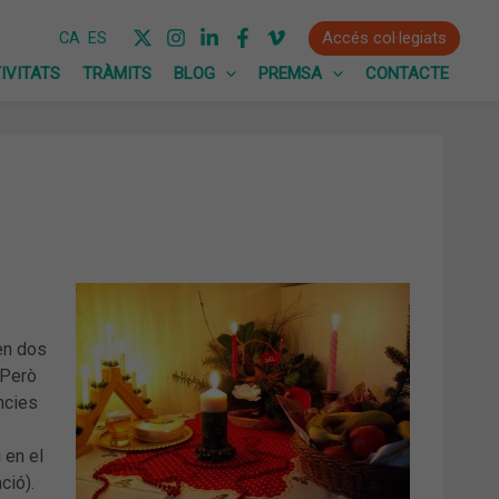
Accés col·legiats
CA
ES
IVITATS
TRÀMITS
BLOG
PREMSA
CONTACTE
en dos
 Però
ncies
 en el
ció).