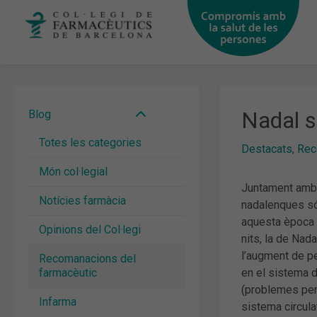
Vés
al
contingut
Nadal s
Blog
Totes les categories
Destacats
,
Rec
Món col·legial
Juntament amb e
Notícies farmàcia
nadalenques són
aquesta època e
Opinions del Col·legi
nits, la de Nad
l’augment de p
Recomanacions del
farmacèutic
en el sistema d
(problemes per 
Infarma
sistema circula