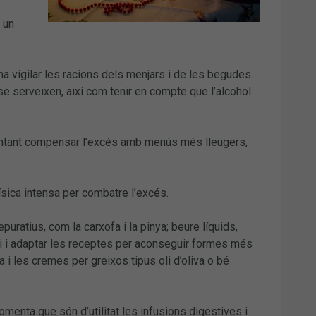
 un
ana vigilar les racions dels menjars i de les begudes
e serveixen, així com tenir en compte que l’alcohol
ntentant compensar l’excés amb menús més lleugers,
 física intensa per combatre l’excés.
uratius, com la carxofa i la pinya; beure líquids,
sari i adaptar les receptes per aconseguir formes més
a i les cremes per greixos tipus oli d’oliva o bé
enta que són d’utilitat les infusions digestives i