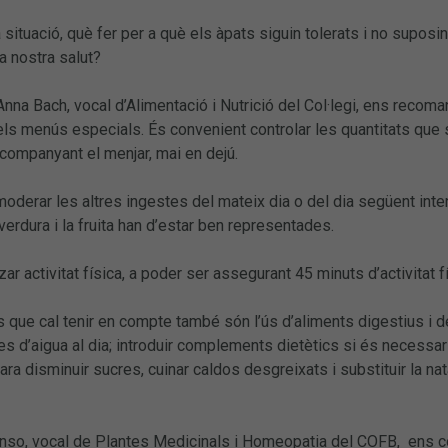
situació, què fer per a què els àpats siguin tolerats i no suposin
la nostra salut?
 Anna Bach, vocal d’Alimentació i Nutrició del Col·legi, ens recom
ls menús especials. És convenient controlar les quantitats que s
companyant el menjar, mai en dejú.
moderar les altres ingestes del mateix dia o del dia següent i
verdura i la fruita han d’estar ben representades.
tzar activitat física, a poder ser assegurant 45 minuts d’activitat
 que cal tenir en compte també són l’ús d’aliments digestius i dep
itres d’aigua al dia; introduir complements dietètics si és neces
ara disminuir sucres, cuinar caldos desgreixats i substituir la nat
so, vocal de Plantes Medicinals i Homeopatia del COFB, ens com