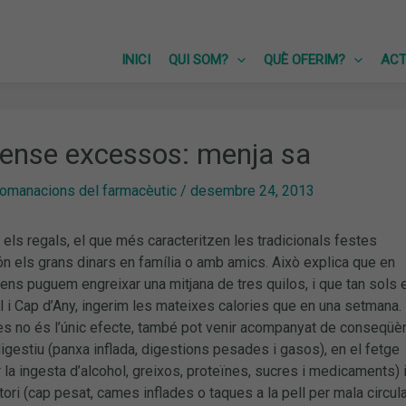
INICI
QUI SOM?
QUÈ OFERIM?
ACT
ense excessos: menja sa
omanacions del farmacèutic
/
desembre 24, 2013
ls regals, el que més caracteritzen les tradicionals festes
 els grans dinars en família o amb amics. Això explica que en
ns puguem engreixar una mitjana de tres quilos, i que tan sols 
al i Cap d’Any, ingerim les mateixes calories que en una setmana.
es no és l’únic efecte, també pot venir acompanyat de conseqüè
igestiu (panxa inflada, digestions pesades i gasos), en el fetge
la ingesta d’alcohol, greixos, proteïnes, sucres i medicaments) i
tori (cap pesat, cames inflades o taques a la pell per mala circula