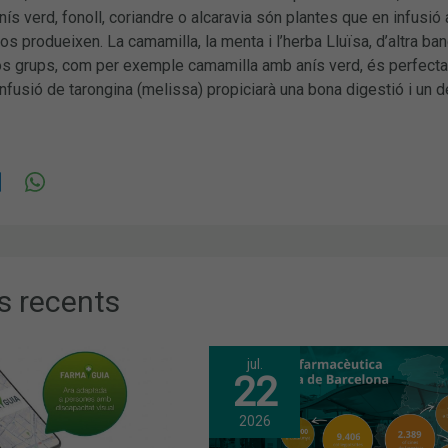
nís verd, fonoll, coriandre o alcaravia són plantes que en infusió
s produeixen. La camamilla, la menta i l’herba Lluïsa, d’altra ba
s grups, com per exemple camamilla amb anís verd, és perfecta per
infusió de tarongina (melissa) propiciarà una bona digestió i un d
s recents
jul.
22
2026