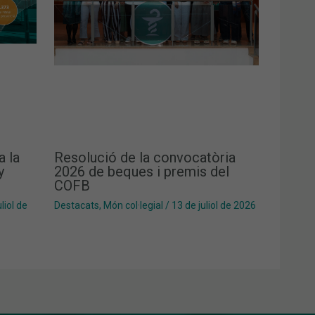
a la
Resolució de la convocatòria
y
2026 de beques i premis del
COFB
liol de
Destacats
,
Món col·legial
/
13 de juliol de 2026