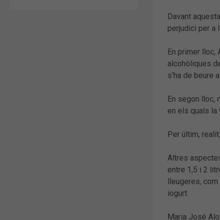
Davant aquesta 
perjudici per a 
En primer lloc,
alcohòliques de
s’ha de beure a
En segon lloc, 
en els quals la 
Per últim, reali
Altres aspectes
entre 1,5 i 2 l
lleugeres, com 
iogurt.
Maria José Alon