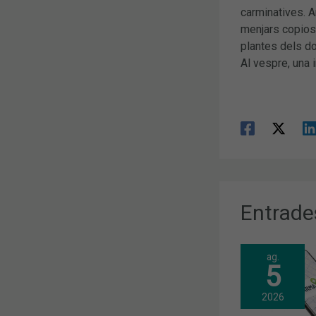
carminatives. A
menjars copioso
plantes dels do
Al vespre, una 
Entrade
ag.
5
2026