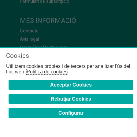
Formulari de subscripció
MÉS INFORMACIÓ
Contacte
Avís legal
Canal Ètic i Política d’ús
Cookies
Utilitzem cookies pròpies i de tercers per analitzar l'ús del
lloc web.
Política de cookies
Acceptar Cookies
Rebutjar Cookies
Configurar
COFB
- 2024 | Girona, 64-66 - 08009 Barcelona - Tel. +34
93 244 07 10