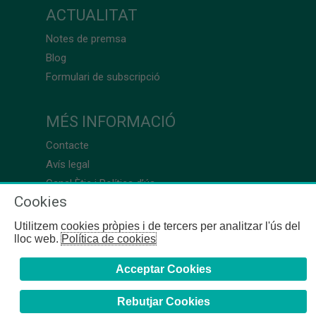
ACTUALITAT
Notes de premsa
Blog
Formulari de subscripció
MÉS INFORMACIÓ
Contacte
Avís legal
Canal Ètic i Política d’ús
Cookies
Utilitzem cookies pròpies i de tercers per analitzar l'ús del
lloc web.
Política de cookies
Acceptar Cookies
Rebutjar Cookies