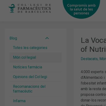
Vés
al
contingut
La Voca
Blog
of Nutri
Totes les categories
Món col·legial
Destacats
,
Món 
Notícies farmàcia
4.000 experts s
Opinions del Col·legi
d’Alimentació i
l’obesitat infan
Recomanacions del
amb la resta de
farmacèutic
proposa control
donar-los recom
Infarma
de Prevenció i 