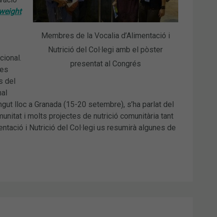
rweight
Membres de la Vocalia d’Alimentació i
Nutrició del Col·legi amb el pòster
cional.
presentat al Congrés
tes
s del
nal
ngut lloc a Granada (15-20 setembre), s’ha parlat del
unitat i molts projectes de nutrició comunitària tant
mentació i Nutrició del Col·legi us resumirà algunes de