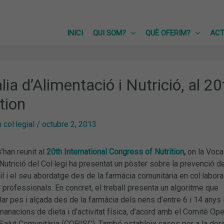
INICI
QUI SOM?
QUÈ OFERIM?
ACT
lia d’Alimentació i Nutrició, al 2
tion
col·legial
/
octubre 2, 2013
’han reunit al
20th International Congress of Nutrition
,
on la Voca
 Nutrició del Col·legi ha presentat un pòster sobre la prevenció d
til i el seu abordatge des de la farmàcia comunitària en col·labora
 professionals. En concret, el treball presenta un algoritme que
ar pes i alçada des de la farmàcia dels nens d’entre 6 i 14 anys 
anacions de dieta i d’activitat física, d’acord amb el Comitè Ope
Salut Comunitària (COPISC). També estableix casos per a la deri