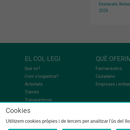
Destacats
,
Notes
2026
EL COL·LEGI
QUÈ OFERIM
Què és?
Farmacèutics
Com s'organitza?
Ciutadans
Activitats
Empreses i entita
Tràmits
Transparència
Cookies
Utilitzem cookies pròpies i de tercers per analitzar l'ús del l