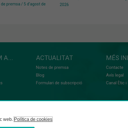
 de premsa
/
5 d'agost de
2026
 A...
ACTUALITAT
MÉS I
Notes de premsa
Contacte
Blog
Avís legal
ts
Formulari de subscripció
Canal Ètic i
loc web.
Política de cookies