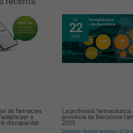
s recents
jul.
22
2026
dor de farmàcies
La professió farmacèutica 
’adapta per a
província de Barcelona l’an
b discapacitat
2025
Destacats
,
Notícies farmàcia
/
22 de ju