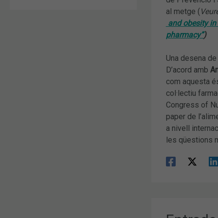
al metge (
Veure
and obesity in 
pharmacy”
)
Una desena de f
D’acord amb
An
com aquesta és 
col·lectiu farma
Congress of Nut
paper de l’alim
a nivell intern
les qüestions m