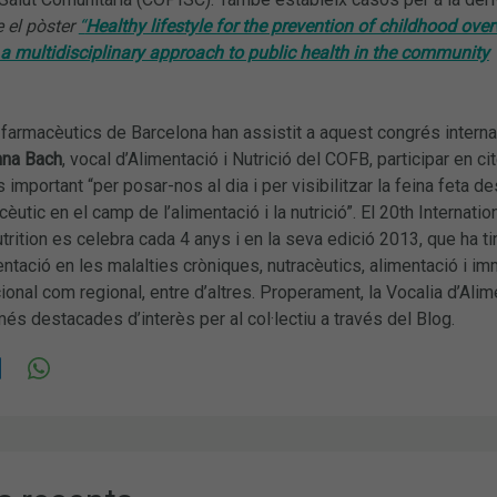
 el pòster
“
Healthy lifestyle for the prevention of childhood ove
a multidisciplinary approach to public health in the community
armacèutics de Barcelona han assistit a aquest congrés interna
na Bach
, vocal d’Alimentació i Nutrició del COFB, participar en ci
important “per posar-nos al dia i per visibilitzar la feina feta de
cèutic en el camp de l’alimentació i la nutrició”. El 20th Internatio
rition es celebra cada 4 anys i en la seva edició 2013, que ha ti
entació en les malalties cròniques, nutracèutics, alimentació i imm
acional com regional, entre d’altres. Properament, la Vocalia d’Ali
és destacades d’interès per al col·lectiu a través del Blog.