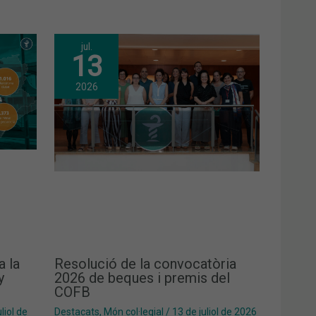
jul.
13
2026
a la
Resolució de la convocatòria
y
2026 de beques i premis del
COFB
liol de
Destacats
,
Món col·legial
/
13 de juliol de 2026