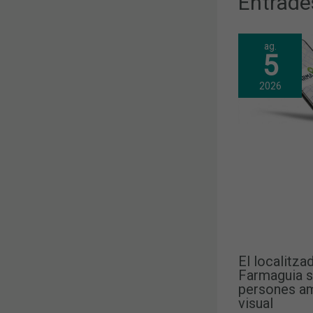
Entrade
ag.
5
2026
El localitza
Farmaguia s
persones am
visual