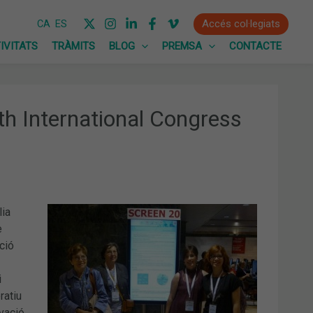
Accés col·legiats
CA
ES
IVITATS
TRÀMITS
BLOG
PREMSA
CONTACTE
0th International Congress
lia
e
ció
i
ratiu
vació